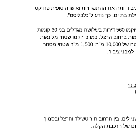
ביב דחתה את ההתנגדויות ואישרה סופית פרויקט
ילת בת ים, כך נודע ל”כלכליסט”.
במסגרת הפרויקט ייהרסו 163 דירות ויוקמו 560 דירות בשלושה מגדלים בני 30 קומות
מות ברחוב הרצל. כמו כן יוקמו שטחי מלונאות
נרחבים, לפחות 150 חדרי מלון על שטח של 10,000 מ"ר; 1,500 מ"ר שטחי מסחר
נוי
על 10 דונם בקו שני לים, בין הרחובות רוטשילד והרצל ובסמוך
אדום של הרכבת הקלה.