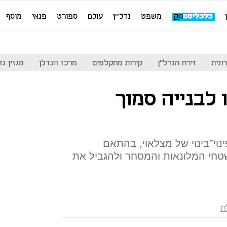
משפט
נדל''ן
עולם
ספורט
פנאי
מוסף
ונית
זירת הנדל"ן
קירות מתקלפים
מרכז הנדלן
מגזין נדל"ן
רו לבנייה סמוך
וי־בינוי של מצלאוי, בהתאם
שטחי המלונאות והמסחר ולהגביל את
ת