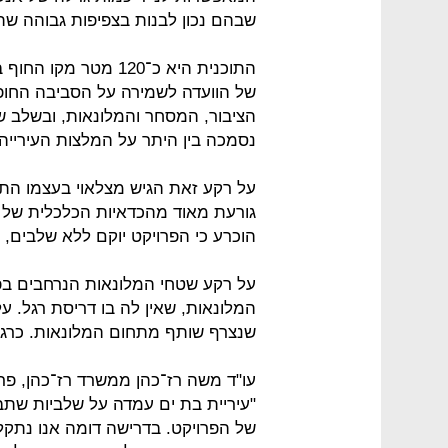
שבהם נכון לבנות בצפיפות גבוהה שתל
התוכנית היא כ־120 מט
של הוועדה לשמירה על הסביבה החופית
הציבור, המסחר והמלונאות, ובשלב שנ
נסמכה בין היתר על המלצות העירייה.
על רקע זאת הגיש מצלאוי בעצמו התנ
גורעת מאוד מהכדאיות הכלכלית של הפ
הוכרע כי הפרויקט יוקם ללא שלבים, 
על רקע שטחי המלונאות הנרחבים בפ
המלונאות, שאין לה בו דריסת רגל. ע
שנצרף שותף מתחום המלונאות. כרגע 
עו"ד משה רז־כהן ממשרד רז־כהן, פר
"עיריית בת ים עמדה על שלביות שת
של הפרויקט. בדרישה דומה אנו נתקלי