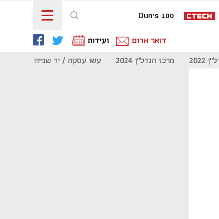
Dun's 100
דואר אדום
ועידות
 2022
מרכז הנדל"ן 2024
עשו עסקה / יד שנייה
מוסף נדל