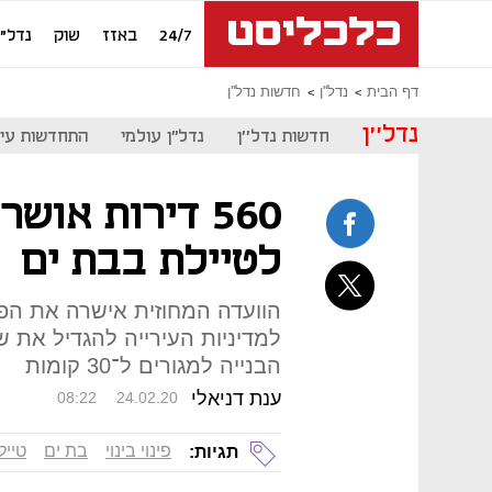
24/7
באזז
שוק
נדל"ן
דף הבית
נדל''ן
חדשות נדל''ן
נדל''ן
חדשות נדל''ן
נדל"ן עולמי
התחדשות עיר
560 דירות אוש
לטיילת בבת ים
הוועדה המחוזית אישרה את הפינ
למדיניות העירייה להגדיל את 
הבנייה למגורים ל־30 קומות
ענת דניאלי
08:22
24.02.20
פינוי בינוי
בת ים
טייל
תגיות: