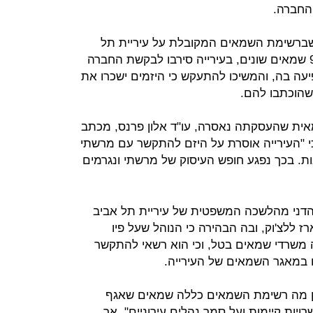
שברשימת השמאים המקובלת על עיריית תל
אביב, המופיעה באתר העירייה, יש 99 שמאים שונים, בעירייה סירבו לבקשת החברה
ה בה, והמשיכו להתעקש כי היזמים ישכרו את
שהוכתבו להם.
ית שהעסקתה נאסרה, עו"ד אלון פרנס, מכתב
כי "העירייה אוסרת על היזם להתקשר עם מרשתי
ות. בכך נפגע חופש העיסוק של מרשתי ונגרמים
 הדני מהלשכה המשפטית של עיריית תל אביב
 ללצ'וק, ובה הבהירה כי הנוהל שעל פיו
 משרדי שמאים בטל, וכי הוא רשאי להתקשר
מן מה רשימת השמאים כללה שמאים שאגף
יות קיימות ועל סמך נהלים עירוניים", אך