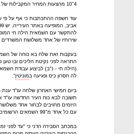
4־10 מהצעות המחיר המקבילות של החברה.
עוד חשפה ההתכתבות כי אף על פי 
להתקשר עם השמאית הילה חי המופיע
שירותיו של אחד משלושת המשרדים 
בעקבות זאת שלח בא כוחה של השמא
התראה לפני נקיטת הליכים ובו טען 
(הילה חי ‑ נ"ב) לביצוע עבודת השמא
לה חסרון כיס ופגיעה ב
מוניטין
".
ביום חמישי האחרון שלחה עו"ד ענת
תשובה לבא כוח העיר החדשה עו"ד ארז
היזמים מחויבים לבחור אחד משלושה
עם כל אחד מ־99 השמאים הרשומים במאגר השמאים של העירייה.
במכתב הסבירה הדני כי "עד לפני ז
ההכנסות בעירייה העסיק מכוח התקשרו