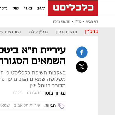
24/7
באזז
שוק
נדל"ן
דף הבית
נדל''ן
חדשות נדל''ן
נדל''ן
חדשות נדל''ן
נדל"ן עולמי
התחדשות עיר
עיריית ת"א ביט
השמאים הסגורה:
בעקבות חשיפת כלכליסט כי העי
מדובר בנוהל ישן
נמרוד בוסו
08:36
01.04.19
עיריית תל אביב
שמאי
תגיות: