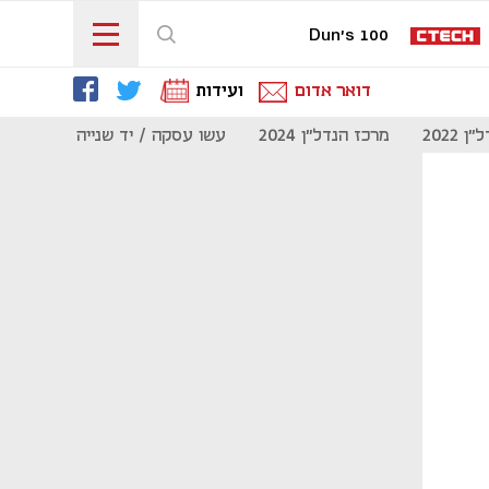
Dun's 100
דואר אדום
ועידות
 2022
מרכז הנדל"ן 2024
עשו עסקה / יד שנייה
מוסף נדל