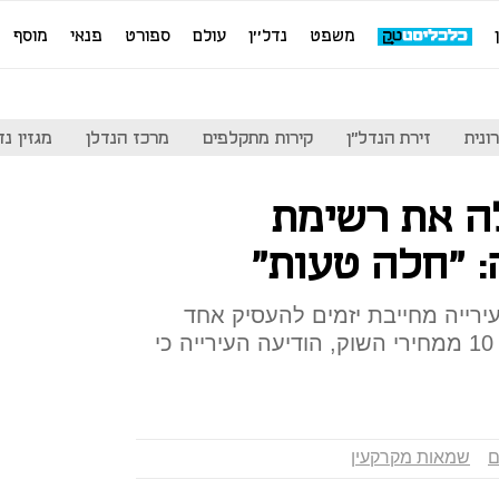
משפט
נדל''ן
עולם
ספורט
פנאי
מוסף
ונית
זירת הנדל"ן
קירות מתקלפים
מרכז הנדלן
מגזין נדל"ן
לה את רשימת
 "חלה טעות"
רייה מחייבת יזמים להעסיק אחד
משלושה שמאים הגובים עד פי 10 ממחירי השוק, הודיעה העירייה כי
ם
שמאות מקרקעין