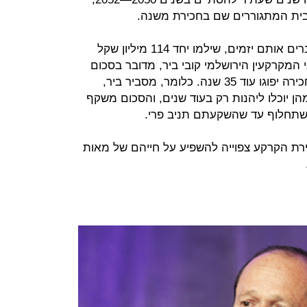
כך, שתי החברות בהן ככל הנראה חברים אותם יזמים, שילמו יחד 114 מיליון שקל
 המקרקעין הירושלמי קובי ביר, מדובר בסכום
הגיוני המשקף את העובדה כי חוזי החכירה יפוגו עוד 35 שנה. כלומר, מסביר ביר,
ן יוכלו ליהנות רק בעוד שנים, והסכום משקף
תחלוף עד שהשקעתם תניב פרי.
ת הקרקע צפוייה להשפיע על חייהם של מאות