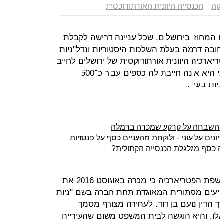
ה
הכנסייה היוונית האורתודוכסית
מחוזי בירושלים, שכל עניינה דרישה לקבלת
ובה דרמה בעלת השלכות היסטוריות ונדל"ניות
רכיה היוונית אורתודוקסית של ירושלים לחייב
את העירייה לתת לה מסמך המעיד כי היא אינה חייבת לה כספים עבור כ־500
ות בעיר.
טל השבחה על קרקע שמכרה ברמלה
נים על עוני - ולוקחת מהעניים כסף על פנטזיות
ה כסף מגלגלת הכנסייה הקתולית?
בעתירה, שהגיעה לידי "כלכליסט", חושפת הפטריארכיה כי מכרה באוגוסט 2016 את
וצת משקיעים מסתורית המאוגדת תחת חברה בשם "ניות
ך הדין נועם בן דוד. לעתירה מצורף מסמך
ת בשכונות אלו, והיא הוגשה לבית המשפט משום שהעירייה