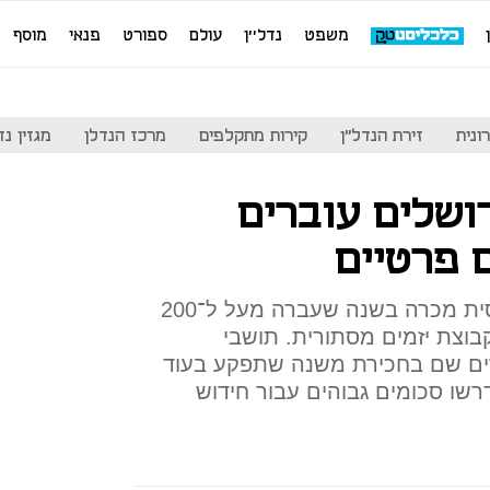
משפט
נדל''ן
עולם
ספורט
פנאי
מוסף
ונית
זירת הנדל"ן
קירות מתקלפים
מרכז הנדלן
מגזין נדל"ן
ירושלים עוברים
 פרטיים
הפטריארכיה היוונית אורתודוקסית מכרה בשנה שעברה מעל ל־200
בוצת יזמים מסתורית. תושבי
ים שם בחכירת משנה שתפקע בעוד
ידרשו סכומים גבוהים עבור חידוש