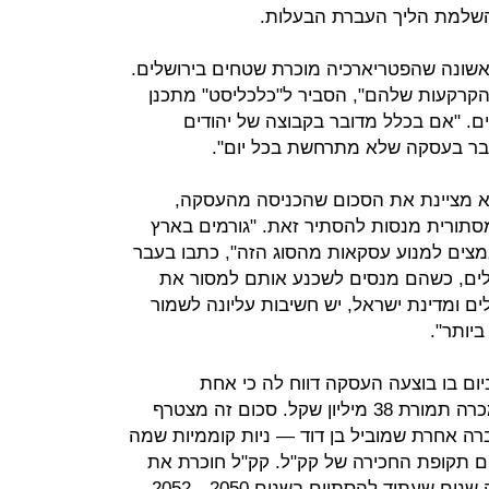
שלמת הליך העברת הבעלות.
שונה שהפטריארכיה מוכרת שטחים בירושלים.
 הקרקעות שלהם", הסביר ל"כלכליסט" מתכנן
ים. "אם בכלל מדובר בקבוצה של יהודים
ר בעסקה שלא מתרחשת בכל יום".
א מציינת את הסכום שהכניסה מהעסקה,
מסתורית מנסות להסתיר זאת. "גורמים בארץ
אמצים למנוע עסקאות מהסוג הזה", כתבו בעבר
ושלים, כשהם מנסים לשכנע אותם למסור את
ים ומדינת ישראל, יש חשיבות עליונה לשמור
יותר".
יום בו בוצעה העסקה דווח לה כי אחת
מהחלקות שבבעלות הפטריארכיה נמכרה תמורת 38 מיליון שקל. סכום זה מצטרף
מיליון שקל ששילמה ב־2011 חברה אחרת שמוביל בן דוד — ניות קוממיות שמה
ם תקופת החכירה של קק"ל. קק"ל חוכרת את
השטחים מהפטריארכיה בחוזה למאה שנים שעתיד להסתיים בשנים 2050—2052,