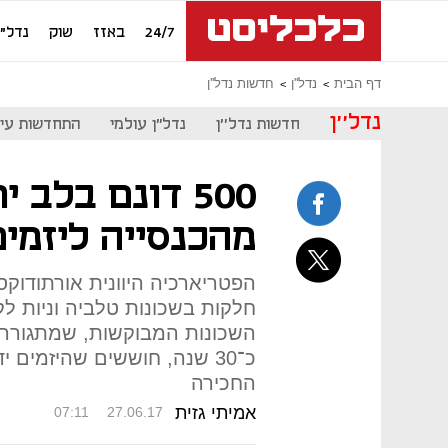
24/7
באזז
שוק
נדל"ן
דף הבית
נדל''ן
חדשות נדל''ן
נדל''ן
חדשות נדל''ן
נדל"ן עולמי
התחדשות עיר
500 דונם בלב 
מהכנסייה ליזמים
חלקות בשכונות טלביה וניות לק
השכונות המבוקשות, שמתגורר
כ־30 שנה, חוששים שהיזמים 
החכירה
אמיתי גזית
07:11
27.06.17