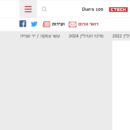
Dun's 100
דואר אדום
ועידות
 2022
מרכז הנדל"ן 2024
עשו עסקה / יד שנייה
מוסף נדל