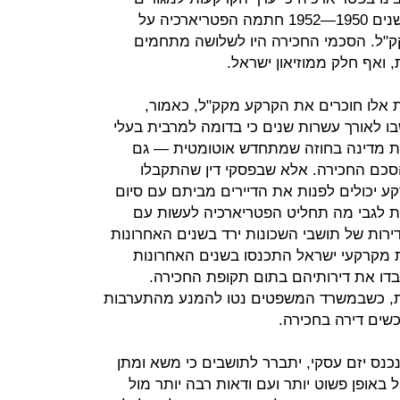
מעפיל על ערכן לחקלאות. לכן, בין השנים 1950—1952 חתמה הפטריארכיה על
קק"ל. הסכמי החכירה היו לשלושה מתחמים
, ואף חלק ממוזיאון ישראל.
 אלו חוכרים את הקרקע מקק"ל, כאמור,
בו לאורך עשרות שנים כי בדומה למרבית בעלי
ת מדינה בחוזה שמתחדש אוטומטית — גם
סכם החכירה. אלא שבפסקי דין שהתקבלו
ע יכולים לפנות את הדיירים מביתם עם סיום
אות לגבי מה תחליט הפטריארכיה לעשות עם
ירות של תושבי השכונות ירד בשנים האחרונות
 ורשות מקרקעי ישראל התכנסו בשנים האחרונות
אבדו את דירותיהם בתום תקופת החכירה.
ת, כשבמשרד המשפטים נטו להמנע מהתערבות
כשים דירה בחכירה.
נכנס יזם עסקי, יתברר לתושבים כי משא ומתן
באופן פשוט יותר ועם ודאות רבה יותר מול