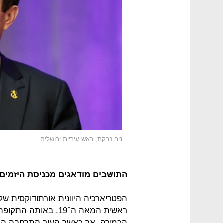
ניר ברקת, ראש עיריית ירושלים
התושבים מודאגים מכניסת היזמים
הפטריארכיה היוונית אורתודוקסית ש
ראשית המאה ה־19. בא
הכמורה, אך כאשר העיר התרחבה הבי