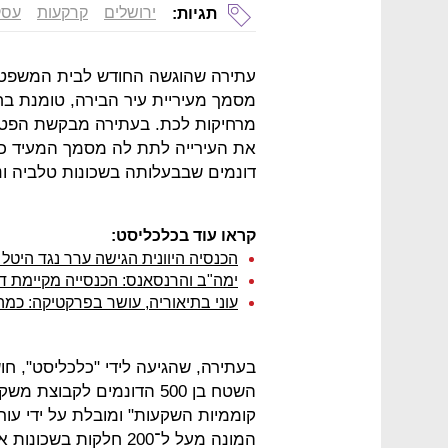
ירושלים
קרקעות
עסק
תגיות:
עתירה שהוגשה החודש לבית המשפט ה
מסמך מעיריית עיר הבירה, טומנת בח
מרחיקות לכת. בעתירה מבקשת הפטריא
דונמים שבבעלותה בשכונות טלביה וני
קראו עוד בכלכליסט:
הכנסיה היוונית הגישה ערר נגד הי
ימה"ב והרנסאנס: הכנסייה מקיימת דיו
עוני בתיאוריה, עושר בפרקטיקה: כמ
השטח בן 500 הדונמים לקב
קוממיות השקעות" ומובלת על ידי עור
המונה מעל ל־200 חלקו