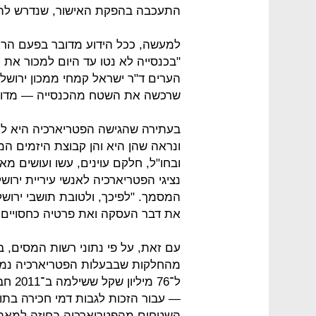
התעכבה בהפקת האישור, שנדרש לה
למעשה, ככל הידוע מדובר בפעם הרא
"בכנסייה לא נטו עד היום למכור את
הערים ד"ר ישראל קמחי ממכון ירושל
שרכשה את השטח מהכנסייה — מדוב
בעתירה שהגישה הפטריארכיה היא ל
ונראה שהן היא והן קבוצת היזמים ה
ובחו"ל, חלקם עוינים, עשו ועושים מ
נציגי הפטריארכיה לאנשי עיריית יר
המסמך. "לפיכך, ולטובת תושבי ירושל
את דבר העסקה ואת פרטיה כחסויים ב
עם זאת, על פי נתוני רשות המסים, ב
ל־76 
— עבור הזכות לגבות דמי חכירה בתו