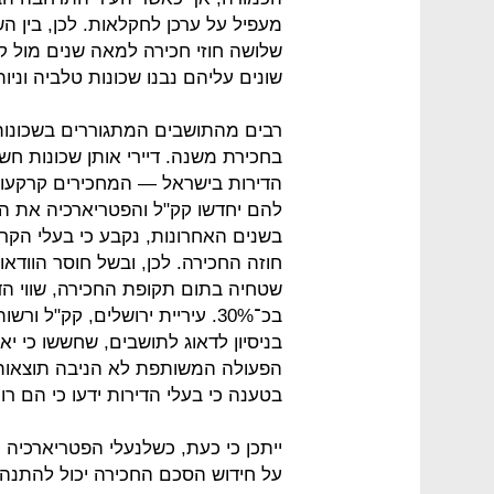
שלושה חוזי חכירה למאה שנים מול 
שונים עליהם נבנו שכונות טלביה וניות
רבים מהתושבים המתגוררים בשכונות
בחכירת משנה. דיירי אותן שכונות חש
הדירות בישראל — המחכירים קרקעו
להם יחדשו קק"ל והפטריארכיה את ה
בשנים האחרונות, נקבע כי בעלי הקרק
חוזה החכירה. לכן, ובשל חוסר הווד
שטחיה בתום תקופת החכירה, שווי הד
בכ־30%. עיריית ירושלים, קק"ל
בניסיון לדאוג לתושבים, שחששו כי י
הפעולה המשותפת לא הניבה תוצאו
בטענה כי בעלי הדירות ידעו כי הם רו
ייתכן כי כעת, כשלנעלי הפטריארכיה 
על חידוש הסכם החכירה יכול להתנהל 