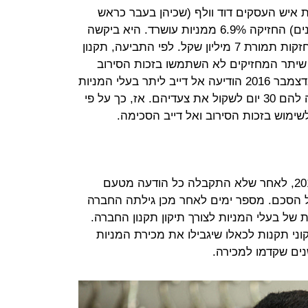
 איש העסקים דוד וולף (שכיהן בעבר כראש
המטה של ברוש בהתאחדות התעשיינים) החזיקה 6.9% ממניות עושרד. היא ביקשה
למכור לחברת י.ת. אחסנה 5% מהאחזקות תמורת 7 מיליון שקל. לפי התביעה, תקנון
יתר המחזיקים לא השתמשו בזכות הסירוב
ב־30 הימים שלאחר מועד ההצעה. בדצמבר 2016 הודיעה אל דייב ליתר בעלי המניות
כי בכוונתה למכור את אחזקות, ונתנה להם 30 יום לשקול את צעדיהם. אז, כך על פי
ימוש בזכות הסירוב ואל דייב הסכימה.
אל דייב טענה כי בתחילת פברואר 2017, לאחר שלא התקבלה כל הודעה מטעם
 הסכם. מספר ימים לאחר מכן גילתה החברה
 של בעלי המניות לצורך תיקון תקנון החברה.
וני תקנות לכאלו שיגבילו את מכירת המניות