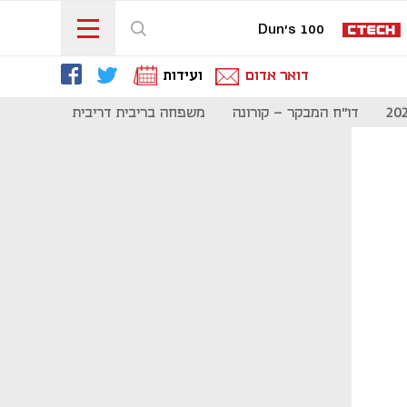
Dun's 100
דואר אדום
ועידות
דו"ח המבקר - קורונה
משפחה בריבית דריבית
תקשורת