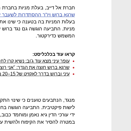
חברת אל דייב, בעלת מניות בחברת 
שרגא ברוש ויו"ר ההסתדרות לשעבר עו
בעלות המניות בה בטענה כי שינו א
מניות. התביעה הוגשה גם נגד ברוש עצמ
המשמש כדירקטור.
קראו עוד בכלכליסט:
עופר עיני מצא עוד ג'וב: נשיא קרן לחס
שרגא ברוש חוצה את הגדר: "אני רו
עיני וברוש בדרך לאקזיט של 15–20 מיליון שקל בחברת הגז
מנגד, הנתבעים טוענים כי שינוי התק
לישות פיקטיבית. התביעה הוגשה בח
ידי עורכי הדין גיא נאמן ומוחמד כבו
במטרה להסיר את הקיפוח ולהשית על