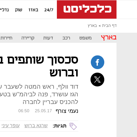
24/7
באזז
שוק
נדל"ן
דף הבית
בארץ
בארץ
משפט
רכב
דעות
קריירה
תיירות
סכסוך שותפים ב
וברוש
דוד וולף, ראש המטה לשעבר ש
הגז עושרד, פנה לביהמ"ש בטענה
להכניס עבריין לחברה
נעמי צורף
06:50
25.05.17
שרגא ברוש
עופר עיני
תגיות: