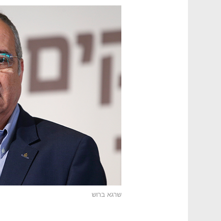
שרגא ברוש