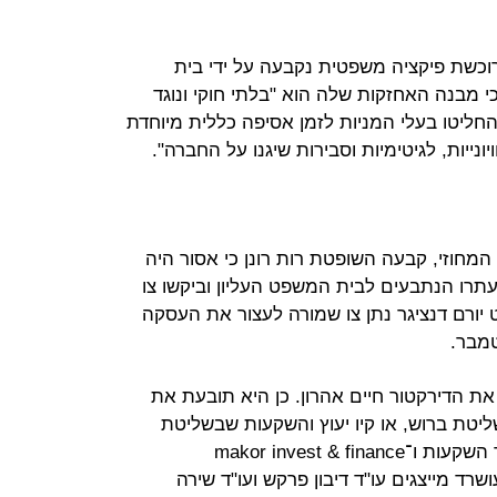
וכשת פיקציה משפטית נקבעה על ידי בית
מבנה האחזקות שלה הוא "בלתי חוקי ונוגד
חליטו בעלי המניות לזמן אסיפה כללית מיוחדת
יונייות, לגיטימיות וסבירות שיגנו על החברה".
מחוזי, קבעה השופטת רות רונן כי אסור היה
עתרו הנתבעים לבית המשפט העליון וביקשו צו
 יורם דנציגר נתן צו שמורה לעצור את העסקה
טמבר.
 את הדירקטור חיים אהרון. כן היא תובעת את
טת ברוש, או קיו יעוץ והשקעות שבשליטת
עיני, באומנס, לטין קונקשיון, ר.מ. שיר השקעות ו־makor invest & finance
אהרון ועושרד מייצגים עו"ד דיבון פרקש ועו"ד שירה