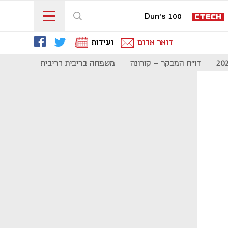
Dun's 100
דואר אדום
ועידות
דו"ח המבקר - קורונה
משפחה בריבית דריבית
תקשורת