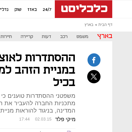
24/7
באזז
שוק
נדל"ן
דף הבית
בארץ
בארץ
משפט
רכב
דעות
קריירה
תיירות
ההסתדרות לאוצר
במניית הזהב למ
בכיל
משפטני ההסתדרות טוענים כי מ
מתכניות החברה להעביר את המ
המדינה, בניגוד להוראות מניית
מיקי פלד
17:44
02.03.15