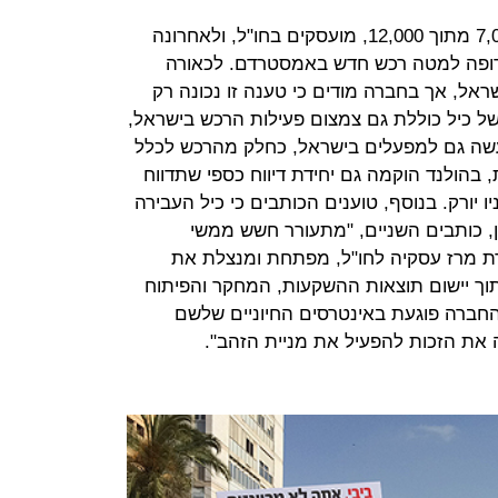
כך לדוגמה רובם של עובדי כיל, כ-7,000 מתוך 12,000, מועסקים בחו"ל, ולאחרונה
ופה למטה רכש חדש באמסטרדם. לכאורה
שראל, אך בחברה מודים כי טענה זו נכונה רק
ל כיל כוללת גם צמצום פעילות הרכש בישראל,
עשה גם למפעלים בישראל, כחלק מהרכש לכלל
הולנד הוקמה גם יחידת דיווח כספי שתדווח
 יורק. בנוסף, טוענים הכותבים כי כיל העבירה
ן, כותבים השניים, "מתעורר חשש ממשי
ת מרז עסקיה לחו"ל, מפתחת ומנצלת את
ך יישום תוצאות ההשקעות, המחקר והפיתוח
החברה פוגעת באינטרסים החיוניים שלשם
ת הזכות להפעיל את מניית הזהב".