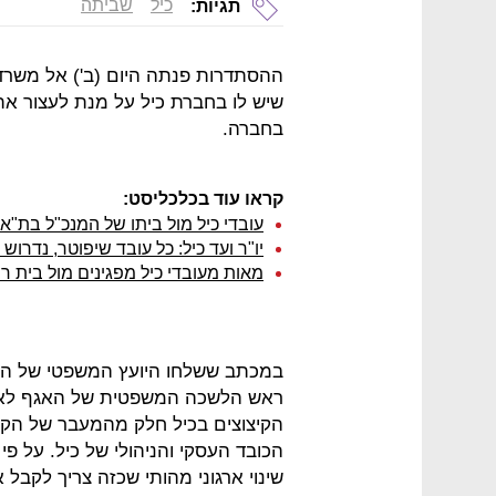
כיל
שביתה
תגיות:
ההסתדרות פנתה היום (ב') אל משרד
שיש לו בחברת כיל על מנת לעצור את
בחברה.
קראו עוד בכלכליסט:
עובדי כיל מול ביתו של המנכ"ל בת"א:
יו"ר ועד כיל: כל עובד שיפוטר, נדרו
מאות מעובדי כיל מפגינים מול בית ר
במכתב ששלחו היועץ המשפטי של ההסתד
ראש הלשכה המשפטית של האגף לאיגו
הקיצוצים בכיל חלק מהמעבר של הקב
הכובד העסקי והניהולי של כיל. על פ
שינוי ארגוני מהותי שכזה צריך לקבל