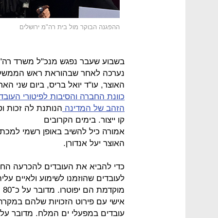
ההפגנה הבוקר מול בית רה"מ ירושלים
בשבוע שעבר נפגש מנכ"ל משרד רה"מ 
נערכה לאחר שבהוראת ראש הממשלה 
האוצר, עו"ד יואל בריס, ביום שני הא
כוונת החברה והסיבות לפיטורי העובד
הזהב של המדינה
הנותנת לה זכות וט
קו ייצור. בימים הקרובים
אמורה כיל להשיב באופן רשמי למכתב
האוצר יעל אנדורן.
כדי להביא את העובדים להכרעה החל
לעובדים שהוזמנו לשימוע ולאיים על
מו
אישי עם פירוט הזכויות שלהם במקר