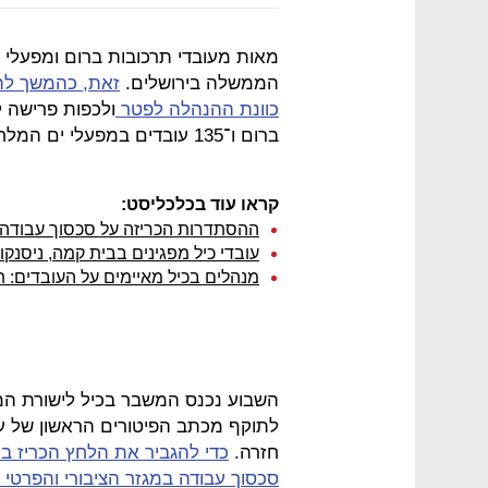
מאות מעובדי תרכובות ברום ומפעלי י
הממשלה בירושלים.
זאת, כהמשך לה
כוונת ההנהלה לפטר
ברום ו־135 עובדים במפעלי ים המלח.
קראו עוד בכלכליסט:
ההסתדרות הכריזה על סכסוך עבודה ב
עובדי כיל מפגינים בבית קמה, ניסנקו
מנהלים בכיל מאיימים על העובדים: 
השבוע נכנס המשבר בכיל לישורת המכ
לתוקף מכתב הפיטורים הראשון של עו
חזרה.
כדי להגביר את הלחץ הכריז ביו
סכסוך עבודה במגזר הציבורי והפרטי