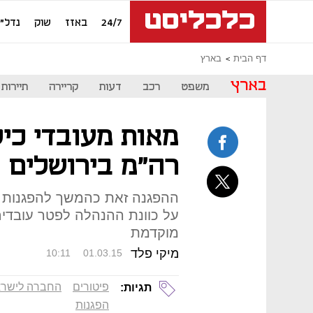
24/7
באזז
שוק
נדל"ן
דף הבית
בארץ
בארץ
משפט
רכב
דעות
קריירה
תיירות
מאות מעובדי כיל
רה"מ בירושלים
ההפגנה זאת כהמשך להפגנות 
על כוונת ההנהלה לפטר עובדי
מוקדמת
מיקי פלד
10:11
01.03.15
פיטורים
החברה לישרא
תגיות:
הפגנות