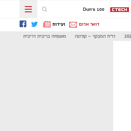
Dun's 100
דואר אדום
ועידות
דו"ח המבקר - קורונה
משפחה בריבית דריבית
תקשורת