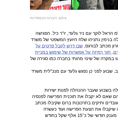
צילום: דוברות ההסתדרות
הראל לוקר עם ניר גלעד, יו"ר כיל. הפגישה
בנימין נתניהו שלח היועץ המשפטי של משרד
חרון מכתב לבורגס,
שבו דרש לקבל פרטים על
ים, תוך רמיזה על אפשרות של שימוש במניית
ו במקרה של שינוי מהותי בחברה כמו סגירה של
. שבוע לפני כן נפגש גלעד עם מנכ"לית משרד
ה בשבוע שעבר ההנהלה לפנות ישירות
יהם שאם לא יקבלו את תוכנית הפרישה לפנסיה
קדמת הם יפוטרו. מדובר על כ־80 עובדים ותיקים בתרכובות ברום שקיבלו מכתב
ה שיקבלו את הצעת הפרישה ועוד כעשרה
עובדים במפעלי ים המלח. מדובר על מענק חודשי של כ־15 אלף שקל בחודש