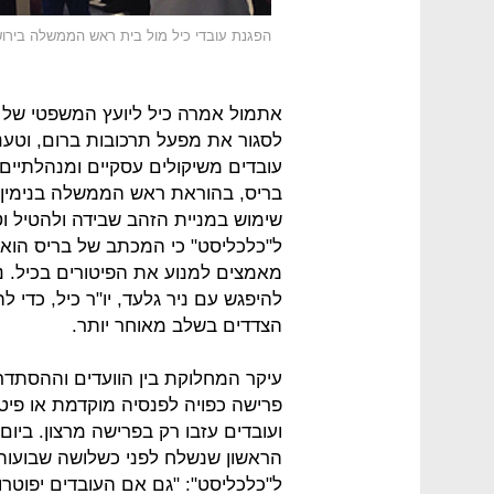
הפגנת עובדי כיל מול בית ראש הממשלה בירו
אתמול אמרה כיל ליועץ המשפטי של מש
לסגור את מפעל תרכובות ברום, וטענ
עובדים משיקולים עסקיים ומנהלתיי
בריס, בהוראת ראש הממשלה בנימין נ
שימוש במניית הזהב שבידה ולהטיל וט
ל"כלכליסט" כי המכתב של בריס הוא רק
מאמצים למנוע את הפיטורים בכיל. 
להיפגש עם ניר גלעד, יו"ר כיל, כדי 
הצדדים בשלב מאוחר יותר.
עיקר המחלוקת בין הוועדים וההסתדרו
פרישה כפויה לפנסיה מוקדמת או פיטו
ועובדים עזבו רק בפרישה מרצון. ביו
הראשון שנשלח לפני כשלושה שבועות ל
ל"כלכליסט": "גם אם העובדים יפוט