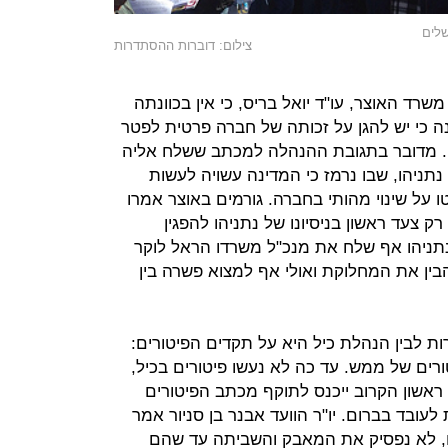
שלים
צילום: דוברות ההסתדרות
רד האוצר, עו"ד יואל בריס, כי אין בכוונתה
ה כי יש להגן על זכותה של חברה פרטית לפטר
ם. מדובר בתגובת ההנהלה למכתב ששלח אליה
תניהו, שבו נרמז כי המדינה עשויה לעשות
ו על שינוי מהותי בחברה. גורמים באוצר אמרו
 צעד ראשון בניסיונו של נתניהו להפגין
נתניהו אף שלח את מנכ"ל משרדו הראל לוקר
להבין את המחלוקת ואולי אף למצוא פשרה בין
ת לבין הנהלת כיל היא על תקדים הפיטורים:
רים של ממש. עד כה לא נעשו פיטורים בכיל,
ם ראשון הקרוב ייכנס לתוקף מכתב הפיטורים
עובד בברום. יו"ר הוועד אבנר בן סניור אמר
רו, לא נפסיק את המאבק והשביתה עד שהם