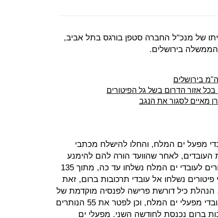
ביתו של מנכ"ל החברה סטפן בורגס בתל אביב,
הממשלה בירושלים.
ה"מ בירושלים
כל אזור הדרום בשל גל הפיטורים
רן מאיים לסגור את הנגב
בדי מפעל ים המלח, והחלו להישלח מכתבי
ת העובדים, לאחר שהוועד הורה להם להימנע
מהגעה לשימועים. שישה מכתבי פיטורים לעובדי ים המלח נשלחו עד כה, מתוך 135
ויים להישלח. 60 מכתבי פיטורים נשלחו אל עובדי תרכובות ברום, זאת
ישלח. הנהלת כיל דורשת פרישה לפנסיה מוקדמת של
140 עובדי תרכובות ברום ושל כ־80 עובדי מפעלי ים המלח, וכן לפטר את 55 הנותרים
ת ברום נכנסת לחודשה השני. מפעלי ים