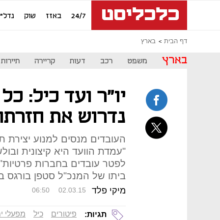
24/7
באזז
שוק
נדל"ן
דף הבית
בארץ
בארץ
משפט
רכב
דעות
קריירה
תיירות
יו"ר ועד כיל: כל
נדרוש את חזרתו
העובדים מנסים למנוע יצירת ת
"עמדת הוועד היא קיצונית ובו
לפטר עובדים בחברות פרטיות". 
ביתו של המנכ"ל סטפן בורגס ב
מיקי פלד
06:50
02.03.15
פיטורים
כיל
מפעלי י
תגיות: