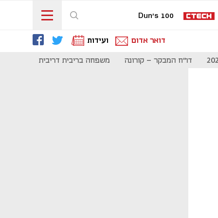
Dun's 100
דואר אדום
ועידות
דו"ח המבקר - קורונה
משפחה בריבית דריבית
תקשורת