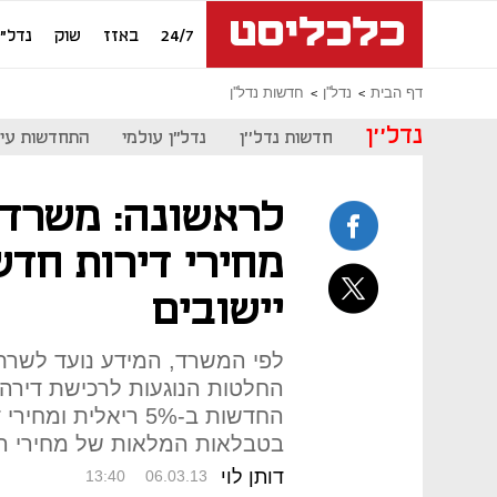
24/7
באזז
שוק
נדל"ן
דף הבית
נדל''ן
חדשות נדל''ן
נדל''ן
חדשות נדל''ן
נדל"ן עולמי
התחדשות עיר
לראשונה: משרד 
יישובים
לפי המשרד, המידע נועד לשרת
בטבלאות המלאות של מחירי הד
דותן לוי
13:40
06.03.13