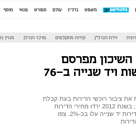
משפט
נדל''ן
עולם
ספורט
פנאי
מוסף
ונית
זירת הנדל"ן
קירות מתקלפים
מרכז הנדלן
מגזין נדל"ן
השיכון מפרסם
מחירי דירות חדשות ויד שנייה ב-76
 את ציבור רוכשי הדירות בעת קבלת
החלטות הנוגעות לרכישת דירה; בשנת 2012 ירדו מחירי הדירות
החדשות ב-5% ריאלית ומחירי דירות יד שנייה עלו בכ-2%. צפו
ירות