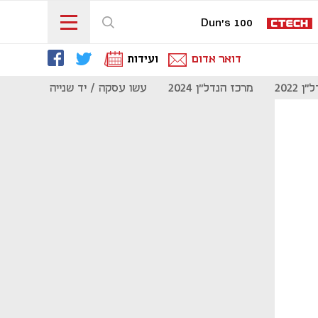
Dun's 100
דואר אדום
ועידות
 2022
מרכז הנדל"ן 2024
עשו עסקה / יד שנייה
מוסף נדל