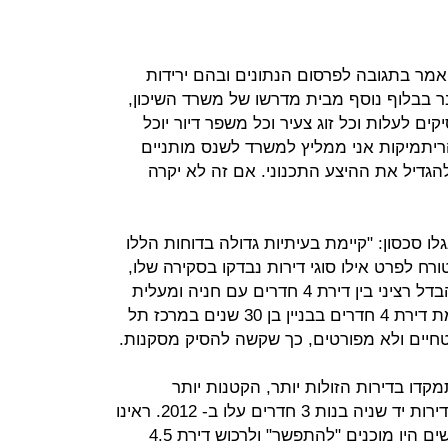
מר בתגובה לפרסום הנתונים ובהם ירידות
בר בבלוף נוסף מבית מדרשו של משרד השיכון,
קים לעלות וכל זוג צעיר וכל משפר דיור יוכל
יתמיקות אני ממליץ למשרד לשנס מותניים
גדיל את ההיצע התכנוני. אם זה לא יקרה
ו סכסון: "קיימת בעיתיות גדולה בדוחות הללו
רח לפרט אילו סוגי דירות נבדקו בסקירה שלו,
באילו ערים בדיוק ובאילו אזורים. יש הבדל רציני בין דירת 4 חדרים עם חניה ומעלית
בבניין בן 5 שנים בצפון תל אביב לעומת דירת 4 חדרים בבניין בן 30 שנים במרכז תל
חיים ולא מפורטים, כך שקשה להסיק מסקנות.
עיקר הביקושים ב- 2012, התמקדו בדירות הזולות יותר, הקטנות יותר
ובפריפריה וזו הסיבה שלמשל, מחירי דירות יד שניה בנות 3 חדרים עלו ב- 2012. ראינו
שגם חצי החדר "חזר לאופנה", ושרוכשים היו מוכנים "להתפשר" ולרכוש דירת 4.5