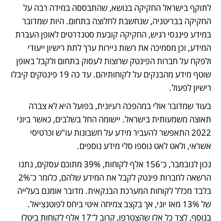
לתוקף בישראל החקיקה בנושא, שהתבססה במידה רבה על 
החקיקה בבריטניה, שנחשבת לחלוצה בתחום. היות שמדובר 
במידע פיננסי רגיש, החקיקה קובעת סטנדרטים לאופן העברת 
המידע, וכן מסמיכה את רשות ניירות ערך לתת רישיון ייעודי 
ולפקח על חברות הפינטק שרוצות לעסוק בתחום ולקבל באופן 
שוטף מידע מהבנקים על לקוחותיהם. עד כה 19 פינטקים קיבלו 
רישיון לפעול.
בעוד שמדובר אולי במהפכה רעיונית, בפועל היא לא צברה 
תאוצה משמעותית בישראל. יישומה החל בשלבים, כאשר ביוני 
2022 התאפשר להעביר מידע על חשבונות עו"ש וכרטיסי 
אשראי, ולאט לאט נוספו סלי מידע נוספים.
נכון לנובמבר, כ־156 אלף לקוחות, 39% מתוכם עסקים, נתנו 
הרשאה לחברות פינטק לקבל את המידע שלהם, כלומר כ־2% 
בלבד מכלל לקוחות המערכת הבנקאית. מדובר אומנם בעלייה 
של 13% מאז יוני, אך בקצב צמיחה איטי ביחס לפוטנציאל. 
בנוסף, לצד כל אלו שהצטרפו, קרוב ל־17 אלף לקוחות ביטלו 