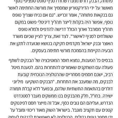
פתוחה, הבנק דורש ממנו לשלוח לסניף טופס ספציפי נוסף 
מאושר על ידי הדירקטוריון שמסמיך את מורשה החתימה לאשר 
גם בנקאות פתוחה", אומר זכריש. "גם אם נניח שצריך טופס 
נוסף, אפשר היה בקלות לייצר תהליך דיגיטלי פשוט במקום 
תהליך מסורבל וארוך הכולל דרישה להדפיס ולמלא טופס 
ששולחים לסניף לאישור". לצד זאת, צריך לציין שכיום משרד 
האוצר ובנק ישראל מקדמים חקיקה בנושא שנועדה לתקן את 
הבעיה הקיימת בהסמכת מורשי חתימה בעסקים.
בבסיס כל הטענות, נמצא חוסר המוטיבציה של הבנקים לשתף 
פעולה עם השחקנים שאמורים להתחרות בהם. לטענת מיטל 
רביב, ישנם חסמים מסחריים שהרגולציה הנוכחית קובעת 
לבנקים, מה שמעכב את התחרות. "הבנקים השקיעו  מיליוני 
דולרים בהתאמת התשתיות שלהם, ובפועל ללא קבלת תמורה 
ישירה. בחו"ל, חלק מהבנקים בנו ממשקים מעבר לסטנדרט 
הנדרש, ועליהם הם גובים כסף, אבל זה מייצר חסם לפינטקים 
קטנים עם תקציב מוגבל. בישראל השוק מאוד ריכוזי ומובל על 
ידי מספר גופים גדולים. הרגולציה לא מאפשרת לבנקים לעסוק 