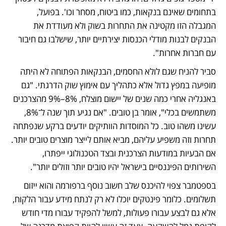
בתחומים שאינם בנקאות, כמו ביטוח, מסחר וכו'. בפועל, 
המגבלה הזו מקטינה את התחרות בשוק ולא מעודדת את 
הבנקים לבנות מודלי הכנסות יצירתיים יותר, שישלבו גם חיבור 
עם חברות אחרות".
סביר להניח שגם לולא החסמים, הבנקאות הפתוחה לא היתה 
מופיעה במפץ גדול אלא כתהליך עם אימוץ שוק הדרגתי. "גם 
באנגליה אחרי כמה שנים של יישום מוצלח, 8%–9% מהצרכנים 
משתמשים בכלי", אומר בן טובים. "אם נגיע תוך שנה ל־8%, 
עשינו משהו טוב. כל המוסדות הוותיקים יודעים ברקע שנפתחה 
תחרות וזה משפיע עליהם, מביא אותם לייצר מוצרים טובים יותר. 
אם הבעיות במודעות הצרכנית ובצד הטכנולוגי ייפתרו, 
השירותים הפיננסיים בישראל יהיו טובים יותר וזולים יותר".
בספטמבר צפוי להיכנס שלב חשוב נוסף ברפורמה והוא ייזום 
תשלומים. כלומר פינטקים יוכלו לא רק לנתח מידע עבור הלקוח, 
אלא גם לבצע עבורו פעולות, למשל להפקיד עבורו מדי חודש 