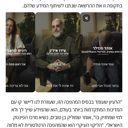
בתקופה זו את ההרשאה שנתנו לשיתוף המידע שלהם.
בתור מנכל אני מקבל מאות החלטות ביום, וה- Galaxy Z Fold8 Ultra עוזר לי לחתוך אותן מהר יותר_v
זה שינה לי את החיים: איך עידו איז'ק הופך את הסמארטפון לכלי צילום מקצועי_v
אני לא צריכה את המשרד:
"הרעיון שעומד בבסיס המהפכה הזו, שעוזרת לנו ליישר קו עם 
המדינות המתקדמות ביותר בעולם, הוא שהמידע שייך לך ולא 
למי שמחזיק בו", אומר שמוליק בן טובים, נשיא מרכז הפינטק 
הישראלי. "הליקוי העיקרי הוא שהמהפכה הרגולטורית לא מלווה 