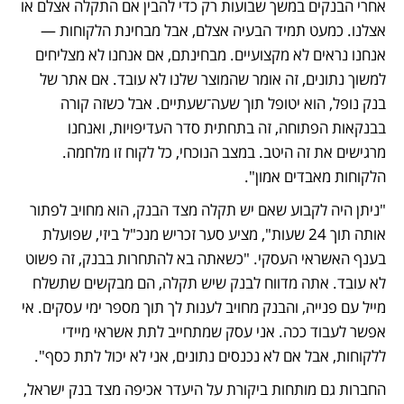
אחרי הבנקים במשך שבועות רק כדי להבין אם התקלה אצלם או 
אצלנו. כמעט תמיד הבעיה אצלם, אבל מבחינת הלקוחות — 
אנחנו נראים לא מקצועיים. מבחינתם, אם אנחנו לא מצליחים 
למשוך נתונים, זה אומר שהמוצר שלנו לא עובד. אם אתר של 
בנק נופל, הוא יטופל תוך שעה־שעתיים. אבל כשזה קורה 
בבנקאות הפתוחה, זה בתחתית סדר העדיפויות, ואנחנו 
מרגישים את זה היטב. במצב הנוכחי, כל לקוח זו מלחמה. 
הלקוחות מאבדים אמון".
"ניתן היה לקבוע שאם יש תקלה מצד הבנק, הוא מחויב לפתור 
אותה תוך 24 שעות", מציע סער זכריש מנכ"ל ביזי, שפועלת 
בענף האשראי העסקי. "כשאתה בא להתחרות בבנק, זה פשוט 
לא עובד. אתה מדווח לבנק שיש תקלה, הם מבקשים שתשלח 
מייל עם פנייה, והבנק מחויב לענות לך תוך מספר ימי עסקים. אי 
אפשר לעבוד ככה. אני עסק שמתחייב לתת אשראי מיידי 
ללקוחות, אבל אם לא נכנסים נתונים, אני לא יכול לתת כסף".
החברות גם מותחות ביקורת על היעדר אכיפה מצד בנק ישראל, 