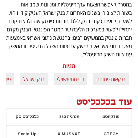
במטרה לאפשר הצעות ערך דיגיטליות ומגוונות שמביאות 
בשורות לציבור. בשנים האחרונות בנק ישראל העניק קודי זיהוי, 
לשעבר ידועים כקודי בנק, ל-16 חברות פינטק שהחלו או בקרוב 
יתחילו לפעול במערכות הליבה של המגזר הפיננסי. הבנק מקדם 
חברות פינטק בממשקים רבים: בהנגשת נתוני אשראי באמצעות 
מאגר נתוני אשראי, בממשק עם צוות השקל הדיגיטלי ובממשק 
עם צוות השיק הדיגיטלי”.
תגיות
בנקאות פתוחה
דני חחיאשוילי
בנק ישראל
פינטק
עוד בכלכליסט
פודקאסט
אנרגיה 360
כלכליסט טק
Scale Up
XIMUSNXT
CTECH