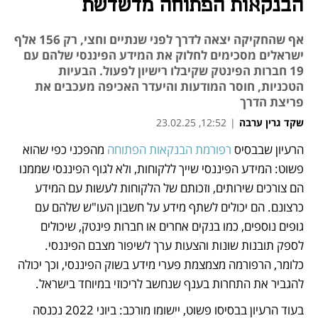
הבנקאות הפתוחה מדשדשת
אף שהחקיקה יצאה לדרך לפני שנתיים וחצי, רק 156 אלף
ישראלים מסכימים לחלוק את המידע הפיננסי שלהם עם
19 חברות הפינטק שקיבלו רישיון לפעול. הבעיות
הטכניות, חוסר המודעות והיעדר האכיפה מעכבים את
פריצת הדרך
שקד גרין ערבה
|
12:52, 23.02.25
הרעיון שבבסיס 
רפורמת הבנקאות הפתוחה
 מהפכני כפי שהוא 
נפתח בכרטיסייה חדשה
פשוט: המידע הפיננסי שייך ללקוחות, ולא לגוף הפיננסי שממנו 
הם צורכים שירותים, וזכותם של הלקוחות לעשות עם המידע 
כרצונם. הם יכולים לשתף מידע על חשבון העו"ש שלהם עם 
גופים נוספים, כמו בנקים אחרים או חברות פינטק, שיכולים 
לספק תובנות שונות והצעות ערך לשיפור מצבם הפיננסי. 
כלומר, הרפורמה מצמצמת פערי מידע בשוק הפיננסי, וכך יכולה 
להגביר את התחרות בענף שנחשב לריכוזי במיוחד בישראל.
בעוד הרעיון בבסיסו פשוט, יישומו מורכב: ביוני 2022 נכנסה 