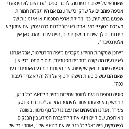
שאחראי על יישום הרפורמה. לדברי סמט, "עד היום לא היו צעדי 
אכיפה פומביים על שחקן כלשהו, גם אם היו תקלות חמורות 
שפגעו בתשתית, כמו מחיקת אלפי הסכמות או אי זמינות של 
מערכת בסוף שבוע. אתה לא יכול לבנות ככה עסק. אם אמזון לא 
היו נותנים לך שירות במשך יומיים, היית עובר מהם. כאן אין 
אלטרנטיבה".
"ייתכן שמקורות המידע מקבלים נזיפה מהרגולטור, אבל אנחנו 
לא יודעים מה קורה בחדרים הסגורים", מוסיף סמט. "כשאין 
אכיפה פומבית ואין שקיפות, איך מקורות המידע האחרים יידעו 
שאם הם עושים טעות מישהו יחטוף על זה? זה לא צריך לעבוד 
ככה". 
סוגיה נוספת נוגעת לחוסר אחידות בחיבור ל־API בכל בנק, 
הממשק באמצעותו אמור להימסר המידע. "כחברת פינטק 
צעירה, אנחנו מתאימים את עצמנו לכל גוף מימון. בשונה 
מאירופה, שם קיים API אחיד להעברת המידע בין הבנקים 
לפינטקים, בישראל לכל בנק יש את ה־API שלו", אומר יובל שלו. 