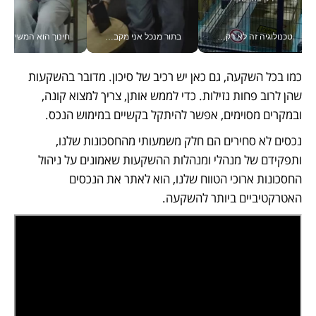
טכנולוגיה זה לא רק בהייטק: גם תעשיית המזון הישראלית מאמצת כלי AI, אוטומציה וניתוח דאטה בזמן אמת
בתור מנכל אני מקבל מאות החלטות ביום, וה- Galaxy Z Fold8 Ultra עוזר לי לחתוך אותן מהר יותר_v
חינוך הוא המש
כמו בכל השקעה, גם כאן יש רכיב של סיכון. מדובר בהשקעות 
שהן לרוב פחות נזילות. כדי לממש אותן, צריך למצוא קונה, 
ובמקרים מסוימים, אפשר להיתקל בקשיים במימוש הנכס. 
נכסים לא סחירים הם חלק משמעותי מהחסכונות שלנו, 
ותפקידם של מנהלי ומנהלות ההשקעות שאמונים על ניהול 
החסכונות ארוכי הטווח שלנו, הוא לאתר את הנכסים 
האטרקטיביים ביותר להשקעה. 