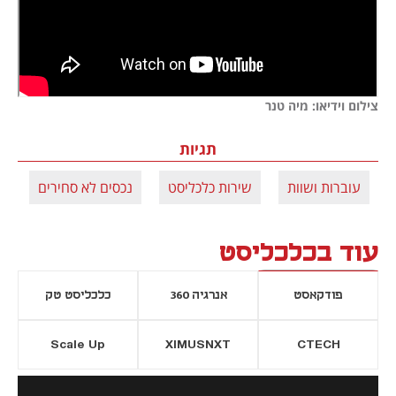
צילום וידיאו: מיה טנר
תגיות
עוברות ושוות
שירות כלכליסט
נכסים לא סחירים
ה
עוד בכלכליסט
פודקאסט
אנרגיה 360
כלכליסט טק
Scale Up
XIMUSNXT
CTECH
יסייה חדשה
נפתח בכרטיסייה חדשה