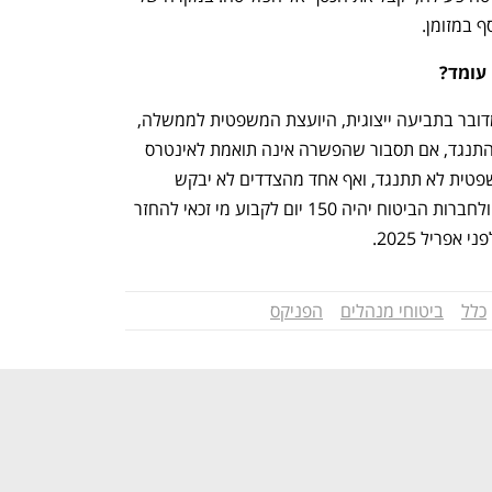
 במזומן. 
 עומד?
נפתח בכרטיסייה חדשה
נפתח בכרטיסייה חדשה
הסדר הפשרה אומנם אושר, אך מכיוון שמדובר בתביעה ייצוגית, היועצת המשפטית לממשלה, 
בהתייעצות עם רשות שוק ההון, עשויה להתנגד, אם תסבור שהפשרה אינה תואמת לאינטרס 
הציבורי. במידה ועד נובמבר היועצת המשפטית לא תתנגד, ואף אחד מהצדדים לא יבקש 
לערער על ההסדר, פסק הדין יהיה חלוט, ולחברות הביטוח יהיה 150 יום לקבוע מי זכאי להחזר 
פריל 2025. 
ענף במתח גבוה
מדברים כלכלה, עסקים ומה שב
כלל
ביטוחי מנהלים
הפניקס