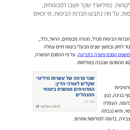
וחות. כמיליארד שקל יושבו למבוטחים,
וליסות. על מה נתבעו חברות הביטוח, מי זכאים
הפניקס, איילון והכשרה בטענה שגבו בניגוד לחוק ובמשך שנים מבעלי ביטוח חיים עמלה 
משפט הסכם פשרה בתביעה
. על פי ההסכם הפשרה, 
שכר טרחה של עשרות מיליוני 
שקלים לעורכי הדין: 
זו עמלה שאמורה לשקף עלויות אדמיניסטרטיביות 
המרוויחים מפשרת ביטוחי 
המנהלים
שקשורות להפקת הפוליסה והשירות השוטף בגינה, כגון 
שקד גרין
עלות הדפסת הפוליסה, שליחתה בדואר וכדומה. העמלה 
לכתבה המלאה
אינה קשורה לגודל הפרמיה או לגובה הכיסוי, והיא נגבתה 
בירה, בדומה לפוליסות אחרות. 