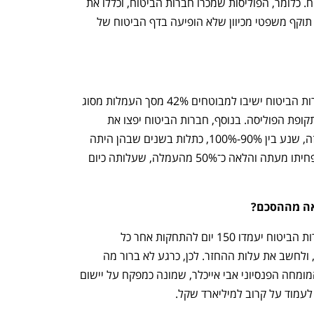
החוזה המשפטי בין חברת הביטוח למבוטח. כלומר, הפוליסות שמכרו חברות הביטוח, וכללו את 
גביית גורם הפוליסה, אושרו, אך לא קיבלו תוקף משפטי מכיוון שלא הופיעה בדף הביטוח של 
 קובעים שחברות הביטוח ישיבו למבוטחים 42% מסך העמלות מסוג 
"גורם הפוליסה" שהן גבו מהם לאורך כל תקופת הפוליסה. בנוסף, חברות הביטוח יפצו את 
המבוטחים על אובדן התשואה בגין סכום זה, שנע בין 90%­­­­­‑100%, כתלות בשנים שבהן היתה 
הפוליסה פעילה. כמו כן, חברות הביטוח יפחיתו מעתה והלאה כ־50% מהעמלה, שעלותה כיום 
אה מההסכם?
מהרגע שפסק  הדין יהיה חלוט, בפני חברות הביטוח יעמדו 150 יום להתחקות אחר כל 
המבוטחים שהחזיקו ושמחזיקים בפוליסה, ולחשב את עלות ההחזר. לכן, כרגע לא ברור מה 
תהיה העלות הסופית לחברות. עם זאת, המומחה הפנסיוני אבי אייכלר, שמונה כמפקח על יישום 
לעמוד על קרוב למיליארד שקל. 