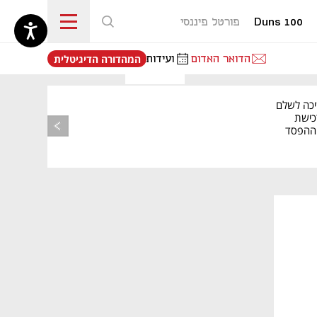
Duns 100
פורטל פיננסי
נפתח בכרטיסייה חדשה
הדואר האדום
ועידות
המהדורה הדיגיטלית
יכה לשלם
כישת
BASE: ההפסד
הרבעוני זינק ל-76