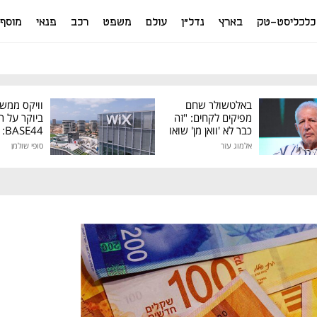
כלכליסט-טק
בארץ
נדל"ן
עולם
משפט
רכב
פנאי
מוסף
באלטשולר שחם
וויקס ממש
מפיקים לקחים: "זה
ביוקר על ר
כבר לא 'וואן מן' שואו
44
של גילעד"
אלמוג עזר
סופי שולמן
מיליון דולר