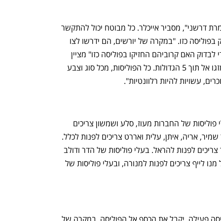
"כל פוליסה שנרכשה בין 1982-2003, אומרת דרשני", מסביר אייכלר. כל מבוטח יכול להתקשר 
לחברת הביטוח שלו ולבדוק אם הוא מחזיק בפוליסה כזו. "במקרה של יורשים, הם ידרשו לצו 
קיום צוואה או מסמכים מתקפים אחרים כדי לבדוק האם קרוביהם החזיקו בפוליסה כזו" מציין 
אייכלר, ומוסיף כי  "היו המון חברות שהתמזגו אל תוך 5 הגדולות. כל הפוליסות, מכל סוג וצבע 
ים, עשויות להיות רלוונטיות". 
נציין מספר מיזוגים ורכישות מרכזיות: בעלי פוליסות של החברות מעוז, סלע ושמשון צריכים 
לפנות למגדל, בעלי פוליסות של יובל, צור שמיר, אריה, איתן, עלית ואררט צריכים לפנות לכלל. 
בעלי פוליסות של שילוח, ציון, יהודה וסער צריכים לפנות להראל. בעלי פוליסות של הדר ודולב 
צריכים לפנות להפניקס, בעלי פוליסות של מנו לייף צריכים לפנות למנורה, ובעלי פוליסות של 
זה תלוי בנסיבות האישיות. מי שיש לו פוליסה פעילה, יקבל את הכסף אל הפוליסה. במקרה של 