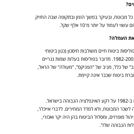
ים?
גובה התשלום תלוי בנסיבות האישיות של כל מבוטח, ובעיקר במשך הזמן ובתקופה שבה החזיק 
לעמוד על יותר מ־10 אלף שקל.
 את העמלה? 
לא, "גורם הפוליסה" היא עמלה ייחודית לפוליסות ביטוח חיים משולבות חיסכון (כגון ביטוחי 
מנהלים) שנכללת בפוליסות שהופקו בין 1982-2003. מדובר בפוליסות בעלות שמות גנריים 
שונים, כגון פוליסת "יותר" של מגדל, "מיטב" של כלל, מניב של "הפניקס", "מעולה" של הראל, 
ברת ביטוח שכבר אינה קיימת. 
אלו פוליסות ביטוח למטרת קצבה, שנוצרו ב-1982 על רקע האינפלציה הגבוהה בישראל. 
החידוש בהן היה שההפרשה אליהן צמודה לשכר המבוטח, ולא למדד המחירים. לדברי אייכלר, 
הן בוטלו ב-2003 מכיוון שנגבו בהן "דמי ניהול מופרזים, ומסלול הביטוח בהן היה יקר ואכזרי, 
ות הגבוהה שלו".  