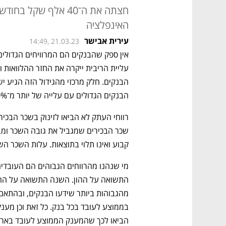
חצתה את ה־40 אלף שקל
האינפלציה
עירית אבישר
14:49, 21.03.23
אין ספק שהבנקים הם המרוויחים הגדולים
הבנקים הגדולים עם עלייה של יותר מ־30% ברווח הנקי 
קבוע ואינו תלוי בתוצאות. עלות השכר השנתית של
הביאו לכך שהמענק הממוצע לעובד בארבעת הבנקי