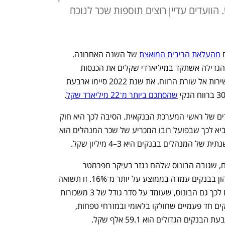
 בחודש. הוועדים עדיין רוצים תוספות שכר לנוכח
 
מהעלאת הריבית המואצת
 של השנה האחרונה. 
עליית הריבית ייקרה את החזר ההלוואות והגדילה אשתקד במיליארדי שקלים את הכנסות 
הבנקים. חלק מרכזי מהגידול הזה הגיע ישירות אל שורת הרווח. את שנת 2022 סיימו ארבעת 
שהסתכם ביותר מ־22 מיליארד שקל
.
רווחי העתק לא הביאו לזינוק בשכר הבכירים של ראשי המערכת הבנקאית. הסיבה לכך היא חוק 
שכר הבכירים שמגביל את גובה השכר ומביא לכך שבפועל רובו המכריע של שכר המנהלים הוא 
 המנהלים בבנקים היא 3–4 מיליון שקל.
מי שנהנו מהרווחים הגבוהים הם העובדים, שגובה הבונוס שלהם נגזר בעיקר מפרמטר 
התשואה על ההון. השנה התשואה על ההון בבנקים עמדה בממוצע על יותר מ־16%. זו תשואה 
מהגבוהות ביותר שידעו הבנקים, ובהתאם לכך גם הבונוס, שעומד על סדר גודל של 3 משכורות 
בממוצע לעובד בכל בנק. כל זאת וכן מענקים חד פעמיים שחולקו בלאומי ובמזרחי טפחות, 
ם הגדולים הוא 59.1 אלף שקל.