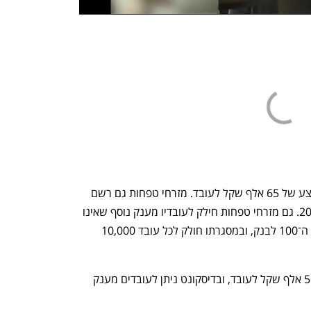
 עם מענק ממוצע של 65 אלף שקל לעובד. מזרחי טפחות גם רשם 
את התשואה הגבוהה ביותר על ההון – 20%. גם מזרחי טפחות חילק לעובדיו מענק נוסף שאינו 
קשור לביצועים, ושניתן לרגל יום ההולדת ה־100 לבנק, ובמסגרתו חולק לכל עובד 10,000 
 חילקו מענק ממוצע של 55 אלף שקל לעובד, ובדיסקונט ניתן לעובדים מענק 