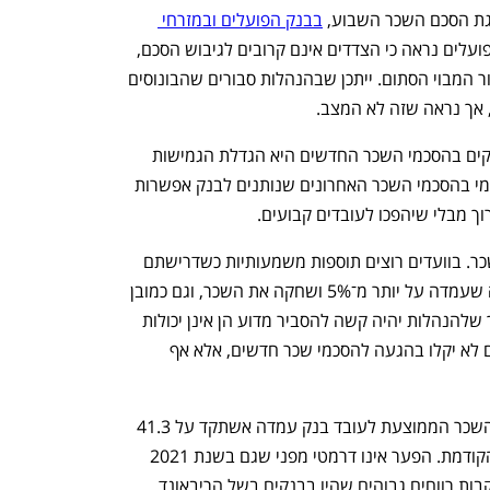
גת הסכם השכר השבוע, 
בבנק הפועלים ובמזרחי 
 הנושא עדיין על השולחן. בבנק הפועלים נראה כי הצדדים אינם קרובים לגיבוש הסכם, 
ואתמול הודיע הוועד על סכסוך עבודה לאור המבוי הסתום. ייתכן שבהנהלות סבורים שהבונוסים 
 אך נראה שזה לא המצב.
אחת המטרות המרכזיות של הנהלות הבנקים בהסכמי השכר החדשים היא הגדלת הגמישות 
בניהול העובדים, כפי שעשו דיסקונט ולאומי בהסכמי השכר האחרונים שנותנים לבנק אפשרות 
וך מבלי שיהפכו לעובדים קבועים.
סוגייה נוספת שעל הפרק היא תוספות השכר. בוועדים רוצים תוספות משמעותיות כשדרישתם 
מתבססת על האינפלציה בשנה האחרונה שעמדה על יותר מ־5% ושחקה את השכר, וגם כמובן 
על הרווחים הגבוהים שהושגו בבנקים, כך שלהנהלות יהיה קשה להסביר מדוע הן אינן יכולות 
להיעתר לדרישות. על כן הרווחים הגבוהים לא יקלו בהגעה להסכמי שכר חדשים, אלא אף 
הגידול החד במענקים הביא לכך שעלות השכר הממוצעת לעובד בנק עמדה אשתקד על 41.3 
אלף שקל לעומת 39.8 אלף שקל בשנה הקודמת. הפער אינו דרמטי מפני שגם בשנת 2021 
נהנו עובדי הבנקים מבונוסים גבוהים בעקבות רווחים גבוהים שהיו בבנקים בשל הריבאונד 