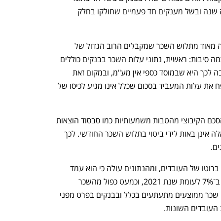
שעברה הכלכלה ממשבר הקורונה באותה שנה ובשל מענקים חד פעמיים שחולקו בחלק 
נפתח בכרטיסייה חדשה
נפתח בכרטיסייה חדשה
עלות שכר של יותר מ־40 אלף שקל רחוקה מאוד מתלוש השכר שמקבלים הרוב הגדול של 
עובדי המערכת הבנקאית. הפער נובע מכמה סיבות: ראשית, נתוני עלות השכר בבנקים כוללים 
מס שכר שאינו קיים בחברות אחרות. הסיבה לכך היא שבמוסד כספי אין מע"מ, ובמקום זאת 
הבנקים משלמים מס שכר. המס הזה מנפח את עלות המעביד בסכום שכלל אינו מגיע לכיסו של 
בנוסף, עובדי הבנקים נהנים במסגרת ההסכם הקיבוצי מהטבות משמעותיות כמו סבסוד הוצאות 
h – the gateway to Tech
You're NXT
מסוימות של ילדי העובדים אולם הטבות אלה אינן באות לידי ביטוי בתלוש השכר החודשי. לכך 
ם.
הבנקים מפרסמים גם את השכר הממוצע ברוטו של העובדים, ומהנתונים עולה כי הוא עמד 
אשתקד על 23.4 אלף שקל בחודש, גבוה ב־7% לעומת שנת 2021, וכמעט כפול מהשכר 
הממוצע במשק. ועדיין צריך לזכור שנתוני שכר ממוצעים מתעתעים בכלל ובבנקים בפרט מפני 
העובדים השונות.