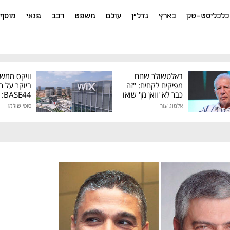
כלכליסט-טק
בארץ
נדל"ן
עולם
משפט
רכב
פנאי
מוסף
באלטשולר שחם
וויקס ממש
מפיקים לקחים: "זה
ביוקר על ר
כבר לא 'וואן מן' שואו
44
של גילעד"
אלמוג עזר
סופי שולמן
מיליון דולר