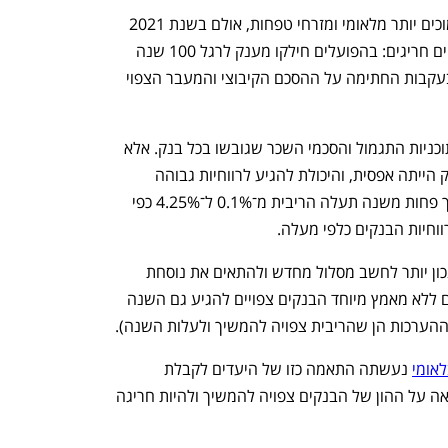
 המענקים אמנם נמוכים יותר מלאומי ומזרחי טפחות, אולם בשנת 2021 
קיבלו העובדים בשני הבנקים הללו מענקים חריגים: בהפועלים חילקו מענק לרגל 100 שנה 
להקמת הבנק, ובדיסקונט נתנו מענקים בעקבות החתימה על ההסכם הקיבוצי והמעבר הצפוי 
נוסחאות הבונוס לעובדים מתבססות על תוכניות התגמול והסכמי השכר שגובשו בכל בנק. אלא 
שהסכמים אלה נעשו כאשר הריבית במשק הייתה אפסית, והיכולת להגיע לרווחיות גבוהה 
הייתה מאתגרת יותר. איש לא דמיין שבתוך פחות משנה תעלה הריבית מ־0.1% ל־4.25% כפי 
חיות הבנקים כלפי מעלה. 
על כן עולה השאלה אם לאור המצב, לא נכון יותר לחשב מסלול מחדש ולהתאים את נוסחת 
הבונוסים לתנאי המשק הנוכחיים, בהם גם ללא מאמץ מיוחד הבנקים צפויים להגיע גם השנה 
ההערכות הן שהריבית צפויה להמשיך ולעלות השנה).
אומי
 נעשתה התאמה כזו של היעדים לקבלת 
הבונוסים למצב המאקרו הנוכחי בו התשואה על ההון של הבנקים צפויה להמשיך ולהיות חריגה 