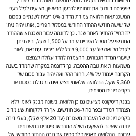
הלוואות בתנאים מקלים לנוטלי המשכנתאות. בבנק לאומי, 
שיפרסם ביום ג' את דוחותיו לרבעון הראשון, מציעים לכלל בעלי 
המשכנתאות הלוואה צמודת מדד ב-0% ריבית לשנתיים בסכום 
של שישה חודשי ההחזר החודשי במסלול הפריים, אותו יהיה ניתן 
להתחיל להחזיר לאחר שנה. כך לדוגמה עבור משכנתא שההחזר 
החודשי על מסלול הפריים עומד על 1,500 שקל, יהיה ניתן 
לקבל הלוואה של עד 9,000 שקל ללא ריבית. עם זאת, לאור 
שיעורי המדד הגבוהים, ההצמדה למדד עלולה לצמצם 
משמעותית את גובה ההטבה. כך לדוגמה במקרה שהמדד בשנה 
הקרובה יעמוד על 4%, החזר ההלוואה יהיה עבור סכום של 
9,360 שקל. ההלוואה שלאומי מציע אינה מוגבלת בסכום או 
בקריטריונים מסוימים. 
בבנק דיסקונט מציעים גם כן הלוואה, בשונה מבנק לאומי ללא 
הצמדה למדד ובפריסה ל-36 חודשים, אך רק ללקוחות שעומדים 
בקריטריונים של העברת משכורת (עד 20 אלף שקל), בעלי דירה 
יחידה שאינה להשקעה ושלא התרחשו פיגורים בתשלומים 
עבורה. ההלוואה תאפשר להפחית את גובה ההחזר החודשי של 