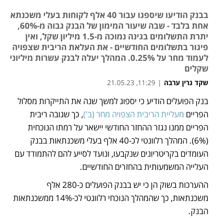
בבנק הודיעו שיספגו עבור 40 אלף לקוחות בעלי משכנתא
אחת בלבד - שבה שיעור המימון של הבנק גבוה מ-60%,
יתרת התשלומים בגינה נמוכה מ-1.5 מיליון שקל, ואין
פיגור בתשלומים החודשיים - את העלאת הריבית שצפויה
לעמוד מחר על 0.25%. המהלך יעלה לבנק עשרות מיליוני
שקלים
שקד גרין ערבה
|
11:29, 21.05.23
בנק הפועלים הודיע כי יספוג למשך שנה את התייקרות מסלול 
נפתח בכרטיסייה חדשה
נפתח בכרטיסייה חדשה
נפתח בכרטיסייה חדשה
נפתח בכרטיסייה חדשה
הפריים 
מעליית הריבית הצפויה מחר (ב')
, כך שגובה ריבית 
הפריים ממנו נגזר ההחזר החודשי יישאר על רמתו הנוכחית 
(6%). המהלך רלוונטי לכ-40 אלף בעלי משכנתאות בבנק 
העומדים בקריטריונים שנקבעו, ונועד לסייע להם להתמודד עם 
העלייה המשמעותית בהחזרים החודשיים.
ההערכות בשוק הן כי יש בבנק הפועלים כ-280 אלף 
משכנתאות, כך שהמהלך הנוכחי רלוונטי לכ-14% ממשכנתאות 
הבנק.