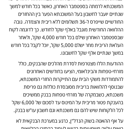
המשכנתא לרמתה בספטמבר האחרון, כאשר בכל חודש למשך 
שנתיים יועבר לחשבון בעל המשכנתא הפער בין ההחזרים 
החודשיים שייפרס ל-36 תשלומים ללא ריבית והצמדה. גובה 
ההלוואה החודשית מוגבל באלף שקל לחודש. כך לדוגמה לקוח 
שבספטמבר האחרון שילם בכל חודש 4,000 שקל, ולאחר 
העלאת הריבית מחר ישלם 5,000 שקל, יוכל לקבל בכל חודש 
במשך שנתיים אלף שקל לחשבונו.
ההודעות הללו מצטרפות לסדרת מהלכים שהבנקים, כולל 
מזרחי-טפחות והבינלאומי, הציעו בחודשים האחרונים 
להתמודדות משקי הבית עם התייקרות החזרי המשכנתא, 
שבנוסף להלוואות בריבית מסובסדת כוללות גם פריסת 
משכנתא, כשבמקרה של מזרחי טפחות בבנק ממשיכים 
בהענקת פטור מריבית על המינוס עד לסכום של 6,000 שקל 
לכל הלקוחות שיש להם גם משכנתא וגם חשבון עו"ש בבנק. 
על אף ההאטה בשוק הנדל"ן, כרגע במערכת הבנקאית לא 
רואים עלייה משמעותית בקושי לעמוד בהחזרי ההלוואות, 