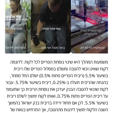
טכנולוגיה זה לא רק בהייטק: גם תעשיית המזון הישראלית מאמצת כלי AI, אוטומציה וניתוח דאטה בזמן אמת
בתור מנכל אני מקבל מאות החלטות ביום, וה- Galaxy Z Fold8 Ultra עוזר לי לחתוך אותן מהר יותר_v
כלכליסט דיגיטל
משמעות המהלך היא שינוי נוסחת הפריים לכל לקוח. לדוגמה 
לקוח שאינו זכאי להטבה ומשלם במסלול הפריים שלו ריבית 
בשיעור 5.5% (ריבית הפריים פחות 0.5%) ישלם החל ממחר, 
בהנחה שהריבית תעלה ב-0.25%, ריבית בשיעור 5.75%. עבור 
לקוח שזכאי להטבה הבנק יעדכן את נוסחת הריבית כך שתעמוד 
על ריבית הפריים פחות 0.75%, ואותו לקוח ימשיך לשלם ריבית 
בשיעור 5.5%. לכן אם תחול ירידה בריבית בנק ישראל בהמשך 
השנה הלקוח ימשיך ליהנות מההטבה, אך התרחיש בטווח של 