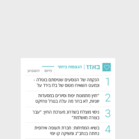
באזז
הנצפות ביותר
היום
השבוע
1
הנקמה של הנוסעים שטיסתם בוטלה -
וכמעט השאירו מטוס של בלו בירד על
הקרקע
2
"חוץ מתמונות יפות וסיורים במסעדות
יווניות, לא ברור מה עלה בגורל פרויקט
הנדל"ן"
3
ניסוי מוצלח בשדרוג מערכת החץ: "עבר
בצורה מושלמת"
4
בשיא המתיחות: חברת תעופה אירופית
נחתה בנתב"ג ומשיקה קו יומי