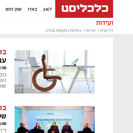
24/7
באזז
שוק ההון
ועידות
דף הבית
ועידות
בטיחות במקומות עבודה
בט
עב
, 03.12.24
כנס
המי
שוק
בט
שש
, 03.12.24
ד"ר