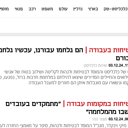
כלכליסט-טק
בארץ
נדל"ן
עולם
משפט
רכב
פנאי
מוסף
יחות בעבודה
|
הם נלחמו עבורנו, עכשיו נלחמ
ורם
11:50
שירות כלכליסט
 של כלכליסט והמוסד לבטיחות ולגהות לקליטה ושילוב בטוח של אנשי
לואים והחיילים הסדירים שיצאו להילחם במלחמת חרבות ברזל, נפגעו, טו
מו ונשארו עם מוגבלות איתן הם חוזרים למעגל העבודה
יחות במקומות עבודה
|
"מתמקדים בעובדים
בו מהמלחמה"
06:00
תומר הדר
 מיקי וינקלר, מנכ"ל המוסד לבטיחות ולגהות, סיפר על מאמצי החזרה לע