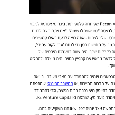
ד"ר זוהר ברונפמן, מייסד משותף ומנכ"ל Pecan AI שפיתחה פלטפורמת בינה מלאכותית לניבוי 
תרחישים עסקיים, הדגיש כי חברות זקוקות לדאטה "כמו אוויר לנשימה". "אם אתה רוצה לבנות 
קמפיין שיווקי חדש - כי שיווק הוא הכלי המרכזי שלך לצמוח - אתה רוצה לדעת באילו קמפיינים 
להשקיע יותר ובאילו פחות. אי אפשר להסתמך על תחושות בטן כדי לנתח 'ערך לקוח עתידי', 
כלומר לנבא באמצעות כלים מתקדמים כמה כל לקוח שלך יהיה שווה במערכת היחסים שלו 
איתך בעתיד. על סמך הנתון הזה אתה יכול לדעת מראש אם קמפיין מסוים יהיה מוצלח ולהחליט 
ק".
נושא נוסף שעלה בדיון הוא היכולת של סטרטאפים ויזמים להתמודד עם מצבי משבר - בין אם 
על חברות התיירות, או 
המשבר הפיננסי
 שמתפתח 
בשווקי העולם בחודשים האחרונים. "העבודה בהייטק היא רכבת הרים רגשית, וכדי להתמודד 
ץ, שותפה ב-F2 Venture Capital. 
"ויסות רגשי זאת היכולת הראשונה שאני מחפשת אצל יזמים לפני שאנחנו משקיעים בהם. 