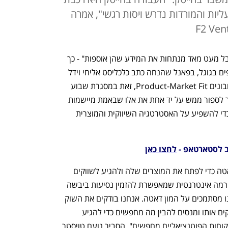
ליות והמורדות נדרש ויסות רגשי", אמרה
"היום כמעט כל החברות אוספות דאטה אבל מעט מאד מנתחות את המידע שהן אוספות" - כך 
אמרה מור אלדר, מנהלת תחום סטארטאפים בגוגל, בפאנל שהנחה כתב כלכליסט אליחי וידל 
ועסק בשאלה כיצד מתאימים מוצר לשוק ובונים Product-Market Fit, זאת במסגרת שבוע 
הסטארט־אפים של גוגל וכלכליסט. "אפשר לספור ממש על יד אחת את אלו שבאמת מיישמות 
את התובנות שהן מפיקות מניתוח דאטה כדי להשפיע על האסטרטגיה השיווקית והמוצרית 
ב לסטארטאפ - 
לחצו כאן
אחת החברות שכן מסתמכות על ניתוח דאטה כדי לפתח את המוצרים שלה ולהגיע לשווקים 
, פלטפורמה אינטרנטית שמאפשרת להזמין נסיעות ביבשה 
ובים. "לפני שאנחנו נכנסים למדינה אנחנו מסתמכים על המון דאטה. אנחנו בודקים את השוק 
המסוים שאנחנו רוצים להיכנס אליו, מפרקים אותו ומנסים להבין מה מחפשים כדי להגיע 
מנקודה א' לנקודה ב' ומה המקומות שהלקוחות הפוטנציאליים מחפשים", הסביר נועם טויסטר, 