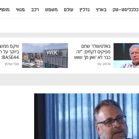
כלכליסט-טק
בארץ
נדל"ן
עולם
משפט
רכב
פנאי
מוסף
באלטשולר שחם
וויקס ממש
מפיקים לקחים: "זה
ביוקר על ר
כבר לא 'וואן מן' שואו
44
של גילעד"
אלמוג עזר
סופי שולמן
מיליון דולר