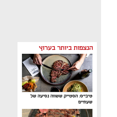
הנצפות ביותר בערוץ
טיבי'ס: הסטייק ששווה נסיעה של
שעתיים