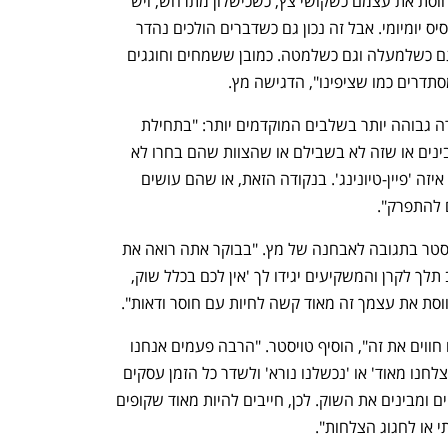
היכולת שלהם להישאר אסופים ורגועים ולווסת את עצמם כשקושי צץ, כשכישלון מתרחש, ויש 
אינסוף כשלונות בסטרטאפים, ממש על בסיס יומיומי. אבל זה נכון גם כשדברים הולכים נהדר 
וכשהכל נפלא. צריך לשדר עסקים כרגיל גם כשלמעלה וגם כשלמטה. כמובן ששמחים וחוגגים 
תדרים כמו שציפינו", הדגישה מץ.
לדברי מץ, הפגיעות להתפרקות של החברה גבוהה יותר בשלבים המוקדמים יותר: "בתחילת 
הדרך, ולפעמים טוב שכך, הרבה יזמים מבינים או שזה לא בשבילם או שהצוות שהם בחרו לא 
נכון או שהכיוון לא מדויק, ואז צריך לעשות איזה 'פיין-טיונינג'. בנקודה הזאת, או שהם עושים 
 להתפרק". 
"מתחבר לגמרי להרגשה הזאת", אמר טויסטר בתגובה לאבחנה של מץ. "בבוקר אתה רואה את 
המספרים שהמכירות זינקו פי 8, ואז בערב תלך לקרן והמשקיעים יגידו לך 'אין לכם בכלל שוק, 
וסת את עצמך זה מאוד קשה לחיות עם חוסר ודאות". 
"מה שיותר חשוב זה להבין שגם העובדים חווים את זה", הוסיף טויסטר. "הרבה פעמים אנחנו 
מנסים לסנן מהם את החוויה הזאת של 'הצלחנו מאוד' או 'נכשלנו נורא' ולשדר כל הזמן עסקים 
כרגיל, וזה לא בהכרח נכון, כי העובדים חווים ומבינים את השוק. לכן, חייבים להיות מאוד שקופים 
או לחגוג הצלחות".