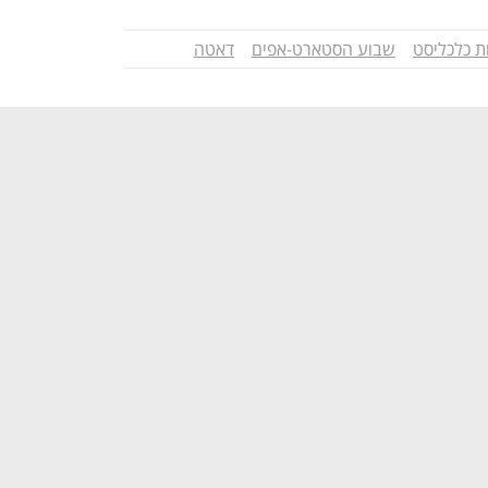
ת כלכליסט
שבוע הסטארט-אפים
דאטה