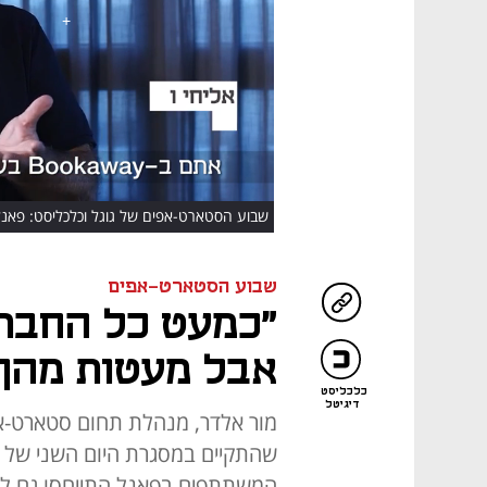
HD
Market Fit
שבוע הסטארט-אפים
"כמעט כל החברו
אבל מעטות מהן 
כלכליסט
דיגיטל
מור אלדר, מנהלת תחום סטארט-א
שהתקיים במסגרת היום השני של ש
המשתתפים בפאנל התייחסו גם למ