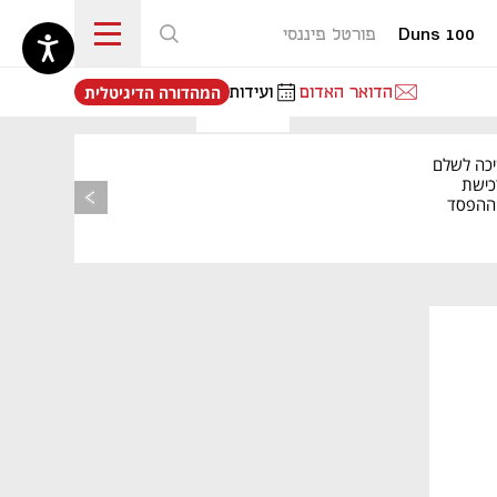
Duns 100
פורטל פיננסי
נפתח בכרטיסייה חדשה
הדואר האדום
ועידות
המהדורה הדיגיטלית
יכה לשלם
כישת
BASE: ההפסד
הרבעוני זינק ל-76