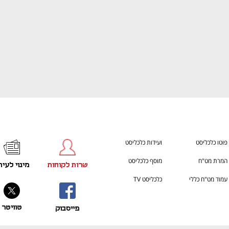
פוטו כלכליסט
ועידות כלכליסט
המרת מט"ח
מוסף כלכליסט
שרות לקוחות
מינוי לעית
עמוד מט"ח כללי
כלכליסט TV
טוויטר
פייסבוק