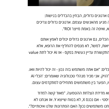
אסף מסחרי, שמלווה גם סטארט־אפים וגם ארגונים גדולים, הבחין בהבדלים בגישות: 
"בסטארט־אפים זה יותר bottom-up - זה מגיע מהאנשים עצמם. ארגונים גדולים צריכים 
לדבריו, דווקא בגלל הפשטות היחסית של הכלים, גם ארגונים גדולים יכולים לאמץ אותם 
במהירות - אם רק יכוונו נכון. "בתחום הבריאות, למשל, לא מנסים להחליף את הרופא, אלא 
פעולות פשוטות. זו תעשייה שבה 50% מהתקשורת עדיין נעשית בפקס - אז AI יכול לתת value 
תמוז דובנוב הזהיר מפני שימוש לא נכון בכלים: "אם אתה משתמש בזה נכון - זה יכול להיות וואו. 
אם אתה משתמש בזה נאיבית - זה עלול להזיק. אני מכיר מנהלי טכנולוגיה שאומרים: 'הכלי AI 
יו, הפער בין משתמשים מתחילים למתקדמים עצום.
אחד האתגרים המרכזיים שעלה בפאנל הוא מדידת הצלחת ההטמעה. "מאוד קשה למדוד 
velocity", אמר יונאי. "AI הוא לא דטרמיניסטי - אם נכנס X, לא בטוח שייצא Y. אז אנחנו לא 
מודדים את הבוסט, אלא שואלים: האם אנחנו משתמשים נכון? האם הפתרונות שלנו איכותיים?". 