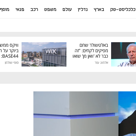
כלכליסט-טק
בארץ
נדל"ן
עולם
משפט
רכב
פנאי
מוסף
באלטשולר שחם
וויקס ממש
מפיקים לקחים: "זה
ביוקר על ר
כבר לא 'וואן מן' שואו
44
של גילעד"
אלמוג עזר
סופי שולמן
מיליון דולר