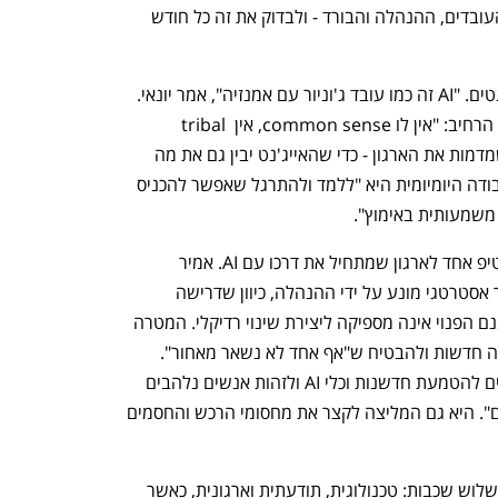
מסחרי הוסיף: "צריך לתאם ציפיות - מול העובדים, ההנהלה והבורד - ולבדוק את זה כל חודש 
הדיון נגע גם באתגרים בעבודה עם אייג'נטים. "AI זה כמו עובד ג'וניור עם אמנזיה", אמר יונאי. 
"צריך ללמד אותו כל פעם מחדש". דובנוב הרחיב: "אין לו common sense, אין tribal 
knowledge. לכן אנחנו בונים תשתיות שמדמות את הארגון - כדי שהאייג'נט יבין גם את מה 
שלא נאמר". אמיר הוסיפה כי הרבה מהעבודה היומיומית היא "ללמד ולהתרגל שאפשר להכניס 
בסיום הפאנל, כל משתתף התבקש לתת טיפ אחד לארגון שמתחיל את דרכו עם AI. אמיר 
הדגישה כי הטמעת AI חייבת להיות מהלך אסטרטגי מונע על ידי ההנהלה, כיוון שדרישה 
מעובדים עסוקים ללמוד כלים חדשים בזמנם הפנוי אינה מספיקה ליצירת שינוי רדיקלי. המטרה 
היא לגרום לכל הארגון לאמץ שיטות עבודה חדשות ולהבטיח ש"אף אחד לא נשאר מאחור". 
בנוסף, היא ייעצה ליצור תפקידים ספציפיים להטמעת חדשנות וכלי AI ולזהות אנשים נלהבים 
פנימית כדי להפוך אותם ל"מנועים פנימיים". היא גם המליצה לקצר את מחסומי הרכש והחסמים 
יונאי טען כי שינוי הטכנולוגיה חייב לכלול שלוש שכבות: טכנולוגית, תודעתית וארגונית, כאשר 