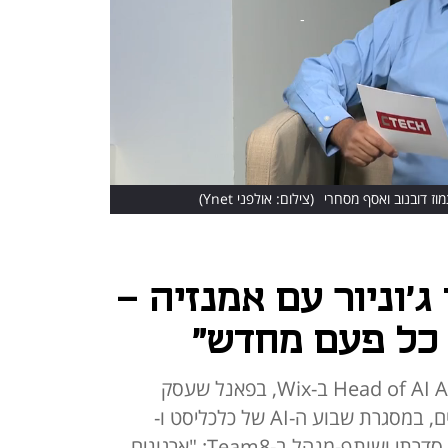
(צילום: אולפני Ynet)
ד ג'וניור עם אמנזיה -
 כל פעם מחדש"
כך אמר אסף יונאי, VP ו-Head of AI Adoption ב-Wix, בפאנל שעסק
בהטמעת בינה מלאכותית בארגונים, במסגרת שבוע ה-AI של כלכליסט ו-
Commit. לדברי אסף מסחרי, יזם סדרתי ושותף-מנהל ב-Team8: "ארגונים