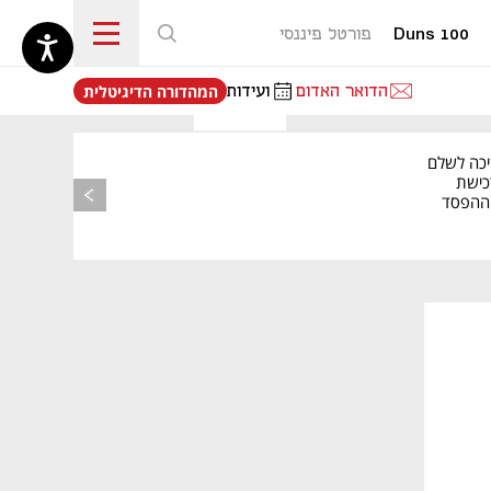
Duns 100
פורטל פיננסי
נפתח בכרטיסייה חדשה
הדואר האדום
ועידות
המהדורה הדיגיטלית
יכה לשלם
כישת
BASE: ההפסד
הרבעוני זינק ל-76