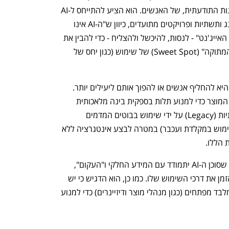
יש להתחיל בעבודה על המיינדסט, המוכנות התודעתית, של האנשים. הוא הציע להתייחס ל-AI 
כמו אל מפתח ג'וניור: הוא דורש אונבורדינג ותשתיות ופרויקטים מתועדים, כיוון ש"ה-AI אינו 
100% טוב". יונאי המליץ "ללכת מכות עם האייג'נט" - לנסות, להיכשל ולהצליח - כדי להבין את 
גבולות היכולת שלו ולמצוא את "הנקודה המתוקה" (Sweet Spot) של שימוש (כגון יחס של 
מסחרי התמקד בשאלה האם מטרת ה-AI היא להחליף אנשים או להפוך אותם ליעילים יותר. 
מבחינה טכנולוגית, הוא המליץ לתכנן את המוצר כדי למנוע תלות בספקית בינה מלאכותית 
אחת, והציע להתמודד עם מערכות מסורתיות (Legacy) על ידי שימוש בבוטים המדמים 
התנהגות אנושית (כמו למשל חיקוי של שימוש במקלדת ועכבר) במטרה לבצע אינטגרציה ללא 
 הללו.
דובנוב ייעץ להטיל את הנטל על ה-AI, כך שסוכן ה-AI יתמודד עם המידע החלקי ו"העקום", 
במקום להכריח את המשתמש לשפר כל הזמן את דרכי השימוש שלו. כמו כן, הוא הדגיש כי יש 
להפעיל את ה-AI בקרב פרסונות נוספות מלבד מפתחים (כגון מנהלי מוצר ודיזיינרים) כדי למנוע 