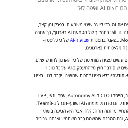
AI ואיפה לא"
"זה לא האם עושים את זה - אלא איך עושים את זה. כדי לייצר שינוי משמעותי בפרק זמן קצר, 
בתור הנהלה צריך קודם כול להחליט שאתה 'all in' בתהליך של הטמעת AI בארגון", כך אמרה 
שבוע ה-AI
 של כלכליסט ו-
אמיר סיפרה כי "לפני כמעט תשעה חודשים עשינו עצירה מוחלטת של כל הארגון לחודש שלם, 
שקראנו לו 'AI Month'. החלטנו שלא עושים שום דבר חוץ מלהתעסק ב-AI על כל גווניו". 
המהלך, לדבריה, לא היה רק טכנולוגי, אלא תודעתי: "לא רצינו לחכות שהשינוי יקרה לנו - רצינו 
בפאנל השתתפו לצד אמיר גם תמוז דובנוב, מייסד ו-CTO ב-Autonomy AI, אסף יונאי, VP ו-
Head of AI Adoption ב-Wix, ואסף מסחרי, יזם סדרתי, מומחה AI ושותף-מנהל ב-Team8. 
יונאי תיאר גישה שונה אך משלימה: "זה התחיל מיוזמה מההנהלה, אבל היא הגיעה בשתי 
חזיתות - גם הרצון לייצר מוצרים מבוססי AI, וגם ההבנה שהשטח כבר משתמש ואנחנו צריכים 