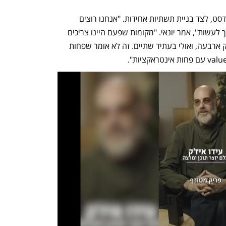
Wix השקיעה בהדרכות שממוקדות במיינדסט, לצד בניית תשתיות אחידות. "אנחנו רוצים 
שאנשים ישתמשו נכון - כולל הגנות שצריך לעשות", אמר יונאי. "מקומות שפעם היינו צריכים 
להפעיל שמונה דיסציפלינות - היום מספיק ארבעה, ואולי בעתיד שתיים. זה לא אומר שפחות 