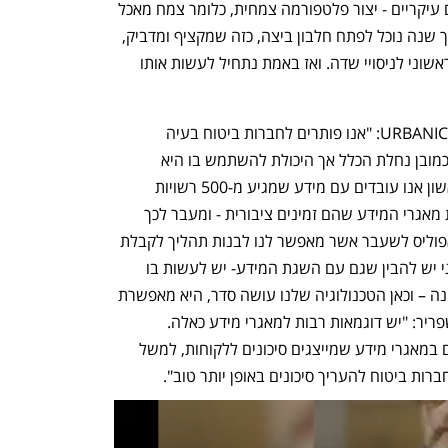
"מבחינת מחקר ופיתוח יש לנו שני שלבים עיקריים - יצור פלטפורמה צמחית, כלומר צמח מאכל 
שצובר כמויות חלבון גדולות ולאחר מכן תוך שנה נוכל לפתח חלבון ביצה, כזה שמקציף ומדביק, 
ועוד שנתיים יהיה לנו מוצר לפיילוט יצור ראשוני לניסויי שדה. ואז באמת נתחיל לעשות אותו 
לדברי יובל שפריר, שותף מייסד ומנכ"ל URBANICO: "אנו פותרים לחברות ביטוח בעיה 
שנחלקת לשני היבטים, מידע עירוני הוא כמובן נחלת הכלל אך היכולת להשתמש בו היא 
מוגבלת וזאת בלשון המעטה. בהיבט הראשון אנו עובדים עם מידע שמגיע מ-500 רשויות 
מקומיות בארה"ב ויש לנו יכולת להשיג את מאגרי המידע שהם זמינים ציבורית - ומעבר לכך 
גייסנו לאחרונה את ראש עיריית אינדיאנאפוליס לשעבר אשר מאפשר לנו לבנות תהליך לקבלת 
מידע מרשויות מקומיות. ובהיבט הטכנולוגי יש להבין שגם עם השגת המידע- יש לעשות בו 
סדר, כי כל רשות מקומית עובדת באופן שונה – וכאן הטכנולוגיה שלנו עושה סדר, היא מאפשרת 
להשוות היתרי מידע בין ערים". עוד ציין שפריר: "יש דוגמאות רבות למאגרי מידע כאלה. 
לקוחותינו הן חברות הביטוח ואנו ממוקדים במאגרי מידע שמייצגים סיכונים ללקוחות, למשל 
ברות ביטוח להעריך סיכונים באופן יותר טוב".