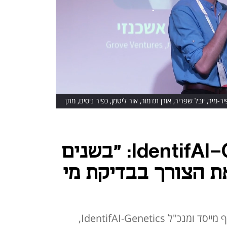
יר, יובל שפריר, אורן תדמור, אור ליטמן, כפיר ניסים, מתן
מייסד IdentifAI-Genetics: "בשנים
ת הצורך בבדיקת מי
את הדברים אמר אורן תדמור, שותף מייסד ומנכ"ל IdentifAI-Genetics,