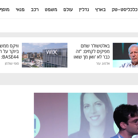
כלכליסט-טק
בארץ
נדל"ן
עולם
משפט
רכב
פנאי
מוסף
באלטשולר שחם
וויקס ממש
מפיקים לקחים: "זה
ביוקר על ר
כבר לא 'וואן מן' שואו
44
של גילעד"
אלמוג עזר
סופי שולמן
מיליון דולר