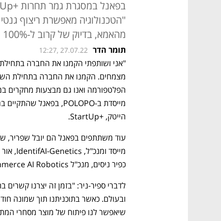
"הטכנולוגיה מאפשרת ריצוף גנטי
מהאמא, בדיוק של קרוב ל-100% ובהליך לא פולשני"
תומר הדר
12:27, 27.07.22
הייטק, +StartUp. 
כפיר ניסים, מנכ"ל Pickommerce AI Robotics, ומתן אלמלם, מנכ"ל Blyp.