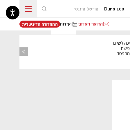
Duns 100
פורטל פיננסי
נפתח בכרטיסייה חדשה
הדואר האדום
ועידות
המהדורה הדיגיטלית
יכה לשלם
כישת
BASE: ההפסד
הרבעוני זינק ל-76