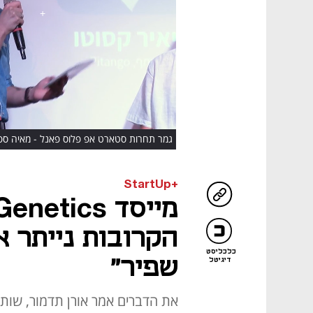
HD
גמר תחרות סטארט אפ פלוס פאנל - מאיה ספיר-מ
אלמלם
+StartUp
הקרובות נייתר א
כלכליסט
שפיר"
דיגיטל