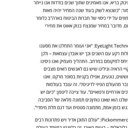
פולשני. אם אנו שוללים מחלה, סימן שהתינוק בריא. אנו מאמינים שתוך שנים בודדות אנו נייתר 
את הצורך בבדיקת מי שפיר". עוד ציין תדמור: "כשנצא לשוק בעוד שנה המחיר יהיה מאות 
דולרים לבדיקה וזה יכוסה מעל חמישים אחוזים על ידי כיסוי של חברות הביטוח בארה"ב כלומר 
העלות תהיה כמו של בדיקות אחרות בתחום. מדובר במחיר שמנצח בנוק אאוט את מחירי 
לדברי אור ליטמן, מייסדת שותפה, EyeLight Technologie: "אני ועומר התחלנו את מסענו 
היזמי מכיוון שבמשפחות שלנו מגיעות מחלות רקע עם השנים וכך יש אובדן עצמאות – ולכן 
יצרנו מערכת שמזהה בזמן אמת עצמים ביחס למיקומם במרחב. התהליך מעמיק ואנו ניסינו 
לבדוק היכן הטכנולוגיה פורצת את שוק לקויי הראיה וגילינו שיש גם לאנשים רואים מצבים 
שראייתם מוגבלת. הרי מגיל ילדות אנו ממששים, נוגעים, אפילו בקניות בסופר מרקט. ואנו 
הגענו למסקנה שביכולתנו לתת ערך במעבר מהעולם הפיזי לדיגיטלי. זה עובד בעולמות 
הגיימינג, האי קומרס וגם בסימולציות לצרכים אזרחיים ורפואיים". עוד ציינה ליטמן: "כיום יש 
פתרונות רבים ללקויי ראיה. היתרון הגדול שלנו הוא שאנו נותץנים תמונה מלאה של הסביבה 
גש בזמן אמת, מתמונה סטטית ועד דגם תלת מימדי".
לדברי כפיר ניסים, מנכ"ל Pickommerce AI Robotics: "עולם התוכן אדיר ויש פתרונות רבים 
לנושא המחסנים אך אנו ממוקדים בבעיה גלובאלית – בעיית האורז, זה רלוונטי במיוחד בעולם 