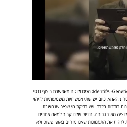
לדברי אורן תדמור, שותף מייסד ומנכ"ל IdentifAI-Genetics: הטכנולוגיה מאפשרת ריצוף גנטי 
מלא לעובר, בהסתמך על בדיקת דם פשוטה מהאמא. כיום יש שתי אפשרויות משמעותיות לזיהוי 
בעיות גנטיות אך היכולת היא לזהות תסמונות בודדות בלבד. ויש בדיקת מי שפיר שנחשבת 
פולשנית. אנו מצליחים לבצע בדיקה ברזולוציה מאוד גבוהה. הדיוק שלנו קרוב למאה אחוזים 
ואנו כל הזמן בתהליך שיפור. כיום אין יכולת לזהות את התסמונות שאנו מזהים באופן פשוט ולא 