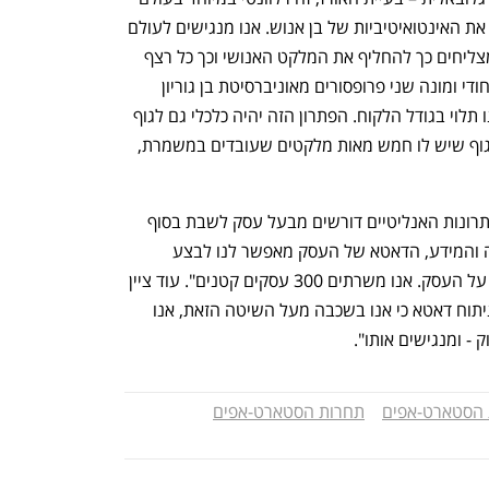
האי קומרס. לעמדה רובוטית קשה לחקות את האינטואיטיביות של בן אנוש. אנו מנגישים לעולם 
מתודה שמעוגנת בהרמה בהדבקה. אנו מצליחים כך להחליף את המלקט האנושי וכך כל רצף 
האספקה הוא רובוטי. הצוות שלנו מיומן ויחודי ומונה שני פרופסורים מאוניברסיטת בן גוריון 
והטכניון". לדברי ניסים: "הפתרון שלנו אינו תלוי בגודל הלקוח. הפתרון הזה יהיה כלכלי גם לגוף 
קטן שיש לו עשרה מלקטים במחסן וגם לגוף שיש לו חמש מאות מלקטים שעובדים במשמרת, 
לדברי מתן אלמלם, מנכ"ל Blyp: "רוב הפתרונות האנליטיים דורשים מבעל עסק לשבת בסוף 
היום ולהבין מה קורה בעסק. גישתנו שונה והמידע, הדאטא של העסק מאפשר לנו לבצע 
אנליזה אוטומטית, אנו יודעים מה משפיע על העסק. אנו משרתים 300 עסקים קטנים". עוד ציין 
אלמלם: "אנו לא רוצים להיות עוד חברת ניתוח דאטא כי אנו בשכבה מעל השיטה הזאת, אנו 
 - ומנגישים אותו".
 הסטארט-אפים
תחרות הסטארט-אפים