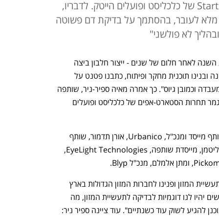
בפאנל במסגרת גמר תחרות +StartUp של כלכליסט ופועלים הייטק. לדבריו,
 מלא לעובר, בהסתמך על בדיקת דם פשוטה
"אני ושותפתי הקמנו את החברה בתחילת השנה לאחר חלום של שנים - ייצור חלבון ביצה 
מצמחים. הקמנו את החברה בתחילת השנה ובנינו תוכנית מחקר ופיתוח, כתבנו פטנט על 
הפלטפורמה ואנו גם מבצעות מחקרים במעבדה וכמובן גיוס". כך אמרה מאיה ספיר-ניר, שותפה 
מייסדת ב-POLOPO, בפאנל שהתקיים בגמר תחרות הסטארט-אפים של כלכליסט ופועלים 
עוד משתתפים בפאנל הם יובל שפריר, שותף מייסד ומנכ"ל, Urbanico, אורן תדמור, שותף 
מייסד ומנכ"ל, IdentifAI-Genetics, אור ליטמן, מייסדת שותפה, EyeLight Technologies, 
לדברי ספיר-ניר: "בזמן זה יצרנו קשרים בתעשיית המזון ופנינו לחברות המזון הגדולות בארץ 
ובעולם. כאשר בתוכניתנו תוך שמונה חודשים יהיו לנו דוגמיות לבדיקה לתעשיית המזון, מה 
שיאפשר לנו פיתוח של מוצר מסחרי המתוכנן להגיע לשוק עוד כשנתיים". עוד ציינה ספיר ניר: 