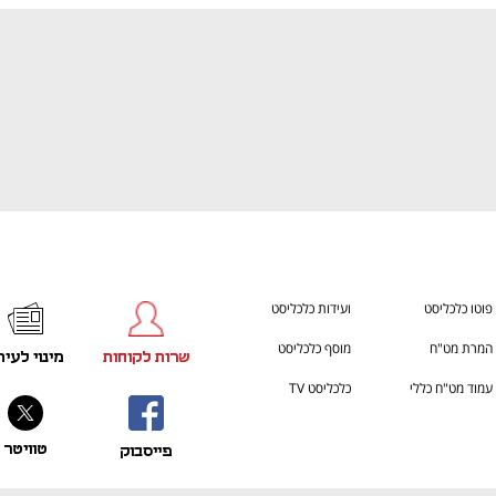
פוטו כלכליסט
ועידות כלכליסט
המרת מט"ח
מוסף כלכליסט
שרות לקוחות
מינוי לעית
עמוד מט"ח כללי
כלכליסט TV
טוויטר
פייסבוק