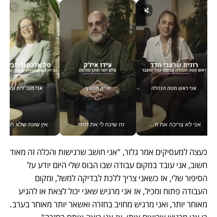
אני לא צריכה את המשרד: רונית שרעבי-חדד מנהלת ארגון של 30000 עובדים מכל מקום_v
זה שינה לי את החיים: איך עידו איז'ק הופך את הסמארטפון לכלי צילום מקצועי_v
אין שעה שלא התעסקתי במשבר - טל אלכסנדרוביץ’ שגב מנהלת משברים
כעצה למעסיקים אמר גלזר, "אני חושב שרגישות והכלה זה מאוד 
חשוב, אני עובד במקום עבודה שבו הבוס שלי היום יודע על 
הסיפור שלי, אז כשאני צריך ללכת לבדיקה למשל, ומקום 
העבודה פתוח ומכיל, אז אני מרגיש שאני יכול לצאת או להגיע 
מאוחר יותר, ואני מרגיש מחויב בחזרה ואשאר יותר מאוחר בערב. 