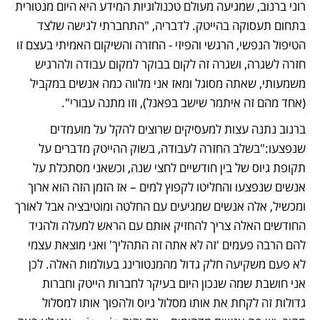
רוני ברנוב, שמגיעה מעולם טכנולוגיות המידע היא היום מנטורית 
בתחום תעסוקה בהייטק. לדבריה, "התחברתי לגישה שלצד 
הטיפול הנפשי, הרגשי והפיזי - החזרה והשיקום האמיתי בעצם זו 
חזרה לשגרה, ושגרה זה לקום בבוקר למקום עבודה ולהרגיש 
משמעותי, שאתה מסוגל ומאז אני מלווה כמה אנשים במקביל 
(אחד מהם זה איתמר שישב בפאנל), וזו מתנה עבורי". 
ברנוב נתנה עצות למעסיקים שרוצים להקל על מועמדים 
שנפצעו:"בשלב החזרה לעבודה, בשוק ההייטק מדברים על 
תקופת גיוס של בין חודשיים לחצי שנה, וכשאני מסתכלת על 
אנשים שנפצעו והחליטו לקפוץ למים – אז הזמן הזה הוא ארוך 
ומכשיל, אלה אנשים שמגיעים עם החלטה ומוטיבציה אבל לאורך 
החודשים האלה צריך להחזיק אותם עם הראש למעלה ולהגיד 
להם הרבה פעמים 'זה לא אתה זה התהליך' ואני מוצאת עצמי 
לא פעם משקיעה חלק גדול מהמנטורינג בעולמות האלה. לכן 
אני חושבת שמה שנכון היום בעיקר לחברות הייטק וחברות 
גדולות זה לקחת את אותו מסלול גיוס ולהפוך אותו למסלול 