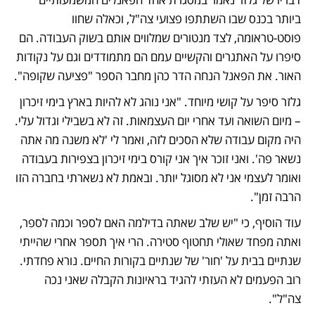
ביותר בכנס שבו השתתפו פצועי צה"ל, וכאלה שחוו 
פוסט-טראומה, לצד מנטורים שמלווים אותם בשוק העבודה. הם 
סיפרו על האתגרים והקשיים עמם הם מתמודדים וגם על נקודות 
האור. את הפאנל הנחה הדר כהן מחבר הספר "פציעה שקופה". 
גלזר סיפר על קושי מיוחד. "אני נוהג לא להיות בארץ בימי זיכרון 
– מיום השואה ועד אחרי יום העצמאות. זה לא בשבילי וגדול עלי. 
היה מקום עבודה שלא הסכים לזה, ואמר לי 'לא משנה מה אתה 
נשאר פה'. ואני זוכר איך אני קורס בימי זיכרון בצפירות בעבודה 
ואומר לעצמי אני לא מסוגל יותר. ובאמת לא נשארתי בחברה הזו 
הרבה זמן". 
עוד הוסיף, כי "יש שלב שאתה בדילמה האם לספר וכמה לספר, 
ואתה מפחד שאולי תחטוף סטירה. הרי איך תספר אחרי שהייתי 
שנתיים בבית על 'חור' של שנתיים בקורות החיים. נורא פחדתי. 
רוב הפעמים לא העזתי להגיד בראיונות הקבלה שאני נכה 
צה"ל". 