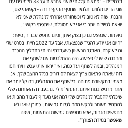
תלמידים – "פתאום קלטתי שאני אחראית על 33 תלמידים עם 
שני הורים מלווים ותלמיד שחטף התקף חרדה - וקפאתי שם, 
והבנתי שזה לא טוב לי וכשחזרתי אמרתי למנהלת שאני לא 
יוצאת לטיולים יותר כי אני לא מסוגלת. שיתפתי בקושי". 
גיא מור, שנפצע גם כן בצוק איתן, וכיום מחפש עבודה, סיפר: 
"היום אני יודע להגיד שנפצעתי, אבל עד 2022 חייתי בסרט שלי 
זה לא קרה. האתגר הראשון כשעבדתי והייתי בתהליך ההכרה 
וההבנה שיש לי פציעה, היה ההתלבטות אם לשתף את 
המנהלים, ובמה לשתף ועד כמה, ואיך יראו אותי עכשיו ויתייחסו 
לזה שאתה פתאום צריך לצאת לסידורים בגלל המצב שלך. אני 
מאמין בתקשורת פתוחה ובלשתף את המנהלים, וזה קל יותר אם 
אתה מרגיש בנוח איתם. התמזל מזלי גם בעבודה האחרונה שלי 
שיכלתי להסביר למנהלים שלי למה אני מעדיף לעבוד מהבית או 
להתחיל מאוחר ולבקש מהם לגלות גמישות.  כמובן שאנו לא 
מחפשים הנחות, אלא מחפשים גמישות והתאמות, איפה 
שאפשר במידת הצורך". 