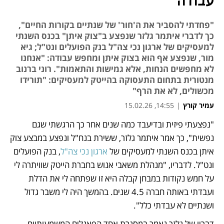
עבודה
"פחדתי להסביר את ה'חור' של שנתיים בקורות החיים",
כך לדברי איתמר גלזר שנפצע ב"צוק איתן" בכנס השנתי
למעסיקים של ארגון נכי צה"ל בנק הפועלים ונט"ל; גיא
מור, שנפצע אף הוא בצוק איתן ומחפש עבודה: "אנחנו
לא מחפשים הנחות, אלא גמישות והתאמות". רוני ברנוב
מנטורית בתחום התעסוקה בהייטק למעסיקים: "תורידו
מכשולים, לא את הרף"
עמיר קורץ
|
14:55, 15.02.26
"נפצעתי פיזית ובדיעבד כמה שנים אחר כך הרגשתי שגם 
נפתח בכרטיסייה חדשה
נפשית", כך אמר איתמר גלזר, ששירת בנח"ל ונפצע במבצע צוק 
איתן בכנס השנתי למעסיקים של 
ארגון נכי צה"ל
, בנק הפועלים 
ונט"ל. לדבריו, "מנהלת משאבי אנוש בחברת הייטק שוויתרה לי 
על חמש נקודות במבחן קבלה היא זו שפתחה לי את הדלת 
ועבדתי באותה חברה 4.5 שנים. בהמשך היה לי משבר גדול 
ושנתיים לא עבדתי כלל". 
דבריו של גלזר נאמר במסגרת אחד הפאנלים המשמעותיים 