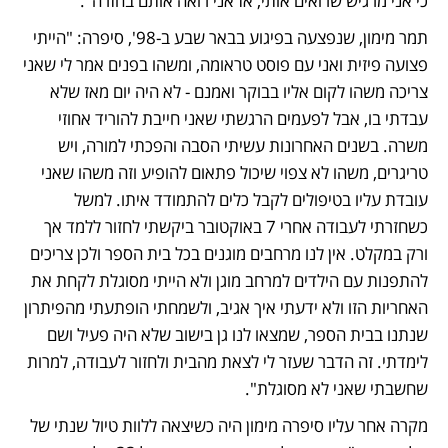
כי אני מרגיש שרואים אותי, אז אני רואה אותם בחזרה". 
תמר מימון, שנפצעה בפיגוע בבאר שבע ב-98', סיפרה: "הייתי 
פצועה פיזית ואני עם פוסט טראומה, ומשהו בפנים אמר לי שאני 
צריכה משהו לקום אליו בבוקר ואמנם - לא היה יום מאז שלא 
עבדתי בו, אבל לפעמים הרגשתי שאני חייבת להוריד אחוזי 
משרה. בשנים האחרונות עשיתי הסבה והפכתי למורה, ויש 
טריגרים, משהו לא צפוי שיכול פתאום להופיע וזה משהו שאני 
עובדת עליו בטיפולים לקבל כלים להתמודד איתו. למשל 
כשחזרתי לעבודה אחרי 7 באוקטובר ביקשתי לחזור ללמד אך 
ורק במקלט. אין לנו מרחבים מוגנים בכל בית הספר ולכן צריכים 
להתפנות עם הילדים למרחב מוגן ולא הייתי מסוגלת לקחת את 
האחריות הזו ולא ידעתי איך אגיב, ולשמחתי הופתעתי מהפיתרון 
שנתנו בבית הספר, שמצאו לנו גן בישוב שלא היה פעיל ושם 
לימדתי. זה הדבר שעזר לי לצאת מהבית ולחזור לעבודה, למרות 
שחשבתי שאני לא מסוגלת". 
מקרה אחר עליו סיפרה מימון היה כשיצאה ללוות טיול שנתי של 