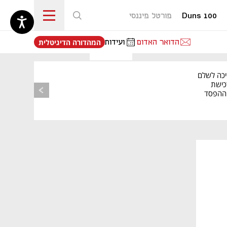
Duns 100
פורטל פיננסי
נפתח בכרטיסייה חדשה
הדואר האדום
ועידות
המהדורה הדיגיטלית
יכה לשלם
כישת
BASE: ההפסד
הרבעוני זינק ל-76