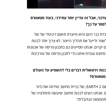
מדברים הרבה על מטאוורס בהקשר הצרכני, אבל זה עדיין יותר עתידני, בעוד מטאוורס 
לספר על כך?
"יש לנו פלטפורמה בשם 'אומניוורס' שעובדת כבר היום והיא מייצרת תיאום דיגיטלי של של 
תוכנית הייצור, ואפשר להשתמש בה כדי לשפר ולייעל את תהליך הייצור. לא צריך יותר לבנות 
משהו בהשקעה אדירה ואז לעשות תיקונים יקרים. אנחנו מסייעים גם בתכנון פריסה של אנטנות 
5G כדי לעשות את זה בצורה אופטימלית. סימנס עובדת איתנו כדי לתכנן פריסה של טורבינות 
זה נשמע עתידני ממש, אתם יכולים לבנות וירטואלית דברים בלי להשפיע על העולם 
במטאוורס?
"נכון, עכשיו מתחילים פרויקט שאפתני בשם EARTH 2, של בניית מחשב שידמה את כדור 
הארץ כדי לנסות לפתור את משבר האקלים. אנחנו רוצים לבנות מחשב שיעשה סימולציה של 
תחממות הגלובלית".