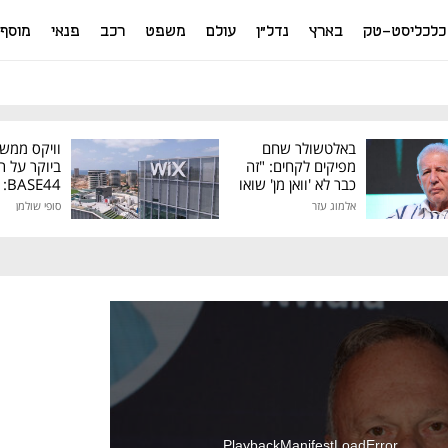
כלכליסט-טק
בארץ
נדל"ן
עולם
משפט
רכב
פנאי
מוסף
באלטשולר שחם
וויקס ממש
מפיקים לקחים: "זה
ביוקר על ר
כבר לא 'וואן מן' שואו
44
של גילעד"
אלמוג עזר
סופי שולמן
מיליון דולר
PlaybackManifestLoadError