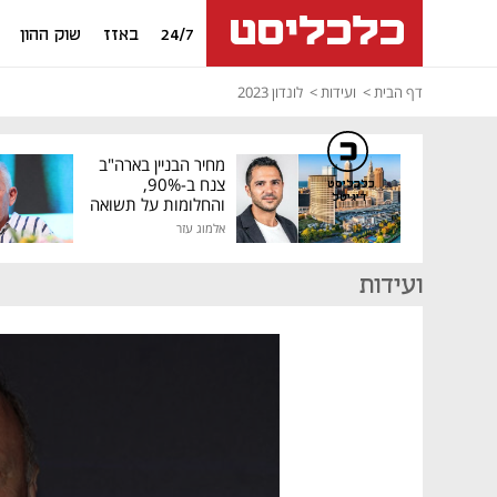
24/7
באזז
שוק ההון
דף הבית
ועידות
לונדון 2023
מחיר הבניין בארה"ב
צנח ב-90%,
כלכליסט
דיגיטל
והחלומות על תשואה
גבוהה התנפצו
אלמוג עזר
ועידות