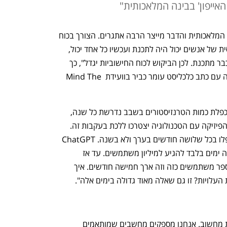
 האייפון' בבינה המלאכותית"
"אנחנו חווים את 'רגע האייפון' של הבינה המלאכותית והדבר מייצר הרבה אתגרים. הצורך בכוח 
מחשוב הוא אדיר. עד היום מספר קטן יחסית של אנשים יכול היה לתכנת ועכשיו כל אחד יכול, 
צריך רק להגיד למחשב מה לעשות והוא כבר מתכנת. לכן הביקוש לכוח החישוביות יגדל", כך 
אומר מיכאל כגן, סמנכ"ל באנבידיה בשיחה עם כתב כלכליסט עומר כביר בוועידת Mind The 
לדברי כגן, "עד היום התיאוריה הייתה שהכפלת כמות הטרנזיסטורים בשבב נדרשת כל שנה, 
אבל הביקוש הגדל דורש קצב גבוה יותר והפיזיקה עם הטכנולוגיה יצטרכו ללכת בעקבות זה. 
כבר לפני קצת יותר משנה המספרים הוכפלו בכל שלושה חודשים בערך ולא בשנה. ChatGPT 
רק יגביר זאת, וכבר רואים שלקח לו חמישה ימים בלבד להגיע למיליון משתמשים. עד אז 
לאינסטרגם לקח הכי מעט זמן להגיע למספר משתמשים כזה וזה ארך חמישה חודשים. איך 
עלויות? זו גם שאלה מאוד גדולה בימים אלה".
"אנחנו לא חברת שבבים, אלא פלטפורמת מחשוב. אנחנו מספקים מחשבים שמותאמים 