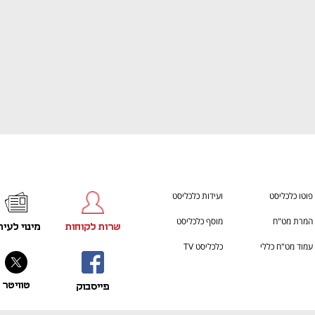
פוטו כלכליסט
ועידות כלכליסט
המרת מט"ח
מוסף כלכליסט
שרות לקוחות
מינוי לעית
עמוד מט"ח כללי
כלכליסט TV
טוויטר
פייסבוק