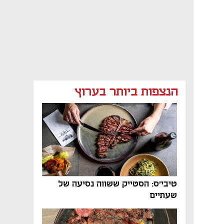
הנצפות ביותר בערוץ
טיבי'ס: הסטייק ששווה נסיעה של
שעתיים