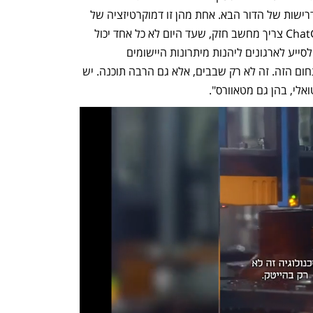
למציאות החדשה ומתקדמים קדימה לפי דרישות של הדור הבא. אחת מהן זו דמוקרטיזציה של 
המחשוב. כדי ליהנות מהיתרונות של ChatGPT צריך מחשב חזק, שעד היום לא כל אחד יכול 
היה להרשות לעצמו לרכוש. אנחנו רוצים לסייע לארגונים ליהנות מיתרונות היישומים 
החדשניים. בקרוב יהיו הכרזות חדשות בתחום הזה. זה לא רק שבבים, אלא גם הרבה תוכנה. יש 
אלי, בהן גם מטאוורס".