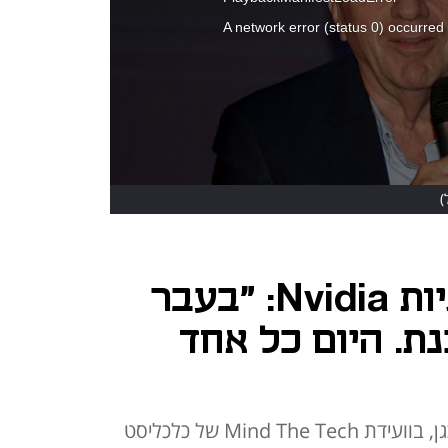
A network error (status 0) occurred
)
סמנכ"ל טכנולוגיות Nvidia: "בעבר
ת. היום כל אחד
כך אמר סמנכ"ל אנבידיה, מיכאל כגן, בוועידת Mind The Tech של כלכליסט