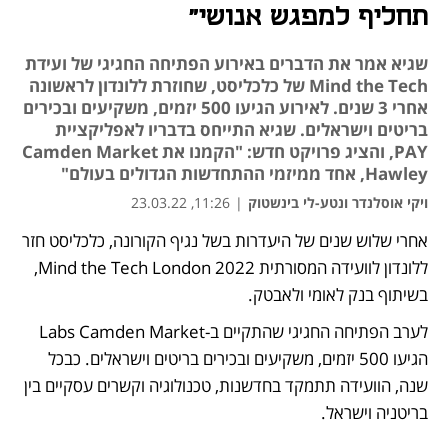
תחליף למפגש אנושי"
שגיא אמר את הדברים באירוע הפתיחה החגיגי של ועידת
Mind the Tech של כלכליסט, שחוזרת ללונדון לראשונה
אחרי 3 שנים. לאירוע הגיעו 500 יזמים, משקיעים ובכירים
בריטים וישראלים. שגיא התייחס בדבריו לאפליקציית
PAY, והציג פרויקט חדש: "הקמנו את Camden Market
Hawley, אחד ממיזמי ההתחדשות הגדולים בעולם"
ויקי אוסלנדר ונטע-לי בינשטוק
|
11:26, 23.03.22
אחרי שלוש שנים של היעדרות בשל נגיף הקורונה, כלכליסט חזר 
נפתח בכרטיסייה חדשה
נפתח בכרטיסייה חדשה
נפתח בכרטיסייה חדשה
ללונדון לוועידה המסורתית Mind the Tech London 2022, 
בשיתוף בנק לאומי ולאבטק.
לערב הפתיחה החגיגי שהתקיים ב-Labs Camden Market 
הגיעו 500 יזמים, משקיעים ובכירים בריטים וישראלים. כבכל 
שנה, הוועידה תתמקד בחדשנות, טכנולוגיה וקשרים עסקיים בין 
בריטניה וישראל. 