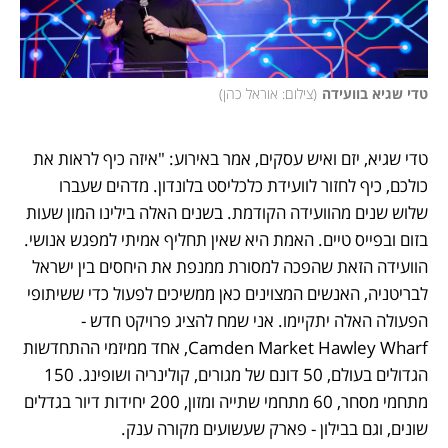
טדי שגיא בוועידה
(
צילום: אוראל כהן
)
טדי שגיא, יזם ואיש עסקים, אמר באירוע: "איזה כיף לראות את 
כולכם, כיף לחזור לוועידת כלכליסט בלונדון. מדהים שעברו 
שלוש שנים מהוועידה הקודמת. בשנים האלה בילינו המון שעות 
בזום ובפייס טיים. האמת היא שאין תחליף אמיתי למפגש אנושי. 
הוועידה הזאת שהפכה למסורת ממנפת את היחסים בין ישראל 
לבריטניה, האנשים המצוינים כאן ממשיכים לפעול כדי ששיתופי 
הפעולה האלה יתקיימו. אני שמח להציג פרויקט חדש - 
Camden Market Hawley Wharf, אחד ממיזמי ההתחדשות 
הגדולים בעולם, 50 דונם של מגורים, קולינריה ושופינג. 150 
מתחמי מסחר, 60 מתחמי שתייה ומזון, 200 יחידות דיור בגדלים 
שונים, וגם בבילון - פארק שעשועים מקורה ענק. 