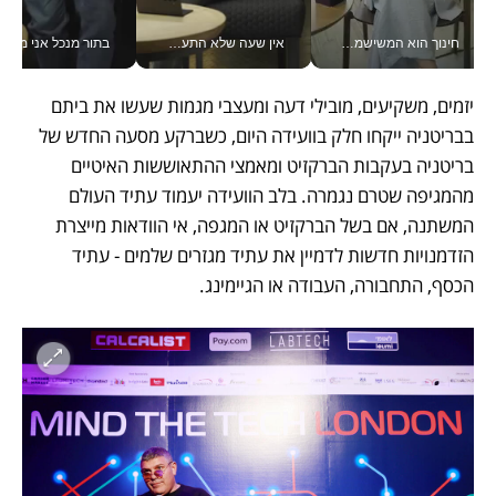
חינוך הוא המשישמה של החיים שלי - V
אין שעה שלא התעסקתי במשבר - טל אלכסנדרוביץ’ שגב מנהלת משברים תקשורתיים מכל מקום עם ה- Galaxy Z Fold8 Ultra שלה_v
בתור מנכל אני מקבל מאות הח
יזמים, משקיעים, מובילי דעה ומעצבי מגמות שעשו את ביתם 
בבריטניה ייקחו חלק בוועידה היום, כשברקע מסעה החדש של 
בריטניה בעקבות הברקזיט ומאמצי ההתאוששות האיטיים 
מהמגיפה שטרם נגמרה. בלב הוועידה יעמוד עתיד העולם 
המשתנה, אם בשל הברקזיט או המגפה, אי הוודאות מייצרת 
הזדמנויות חדשות לדמיין את עתיד מגזרים שלמים - עתיד 
הכסף, התחבורה, העבודה או הגיימינג.