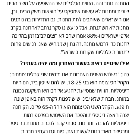
המתנה נותר זהה. הזווית הכלכלית של ההשפעה על משק הבית 
שולית ומתנות לא עושות אימפקט על הוצאות משק הבית. וכן, 
אנו הישראלים שאוהבים לתת מתנות. גם התדירות בה נותנים 
מתנות לא השתנתה, אבל כן עשינו סקר נרחב לאחרונה בקרב 
אלפי ישראלים ו-88% אמרו שהם לא רוצים לבזבז זמן בהליכה 
לחנות כדי לרכוש מתנה. זה נתון שממחיש שאנו רגישים פחות 
לתמורות כלכליות שקורות בישראל".
אילו שינויים ראית בעשור האחרון ומה יהיה בעתיד?
כהן: "בשלוש השנים האחרונות אנו מזהים שני קהלים צומחים: 
הקהל הכי צומח הוא בני 18-25. יש להם אייפון ביד, הם חיות 
דיגיטליות, הזווית שמסייעת להגיע אליהם היא השקעה נכונה 
במותג. חברות שלא יבינו שיש לפנות לקהל הזה באופן שונה 
תיפגע. הקהל השני הכי צומח הוא קהל ה-65 פלוס. הקורונה 
יצרה האצה דיגיטלית והפכה את השימוש בפלטפורמות 
דיגיטליות להרבה יותר נוח. סבתי קונה לנכדים מתנות בדיגיטל 
ומרגישה מאוד בנוח לעשות זאת. כיום וגם בעתיד חברות 