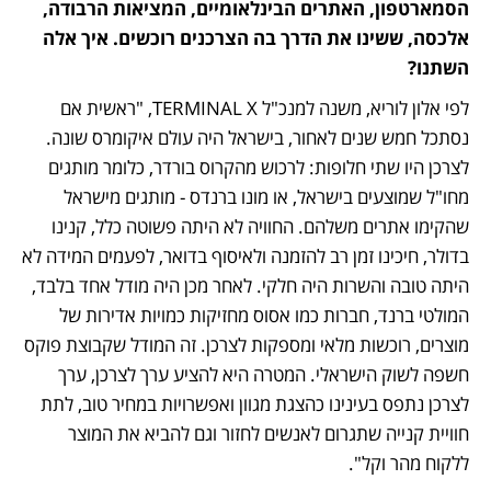
הסמארטפון, האתרים הבינלאומיים, המציאות הרבודה, 
אלכסה, ששינו את הדרך בה הצרכנים רוכשים. איך אלה 
השתנו?
לפי אלון לוריא, משנה למנכ"ל TERMINAL X, "ראשית אם 
נסתכל חמש שנים לאחור, בישראל היה עולם איקומרס שונה. 
לצרכן היו שתי חלופות: לרכוש מהקרוס בורדר, כלומר מותגים 
מחו"ל שמוצעים בישראל, או מונו ברנדס - מותגים מישראל 
שהקימו אתרים משלהם. החוויה לא היתה פשוטה כלל, קנינו 
בדולר, חיכינו זמן רב להזמנה ולאיסוף בדואר, לפעמים המידה לא 
היתה טובה והשרות היה חלקי. לאחר מכן היה מודל אחד בלבד, 
המולטי ברנד, חברות כמו אסוס מחזיקות כמויות אדירות של 
מוצרים, רוכשות מלאי ומספקות לצרכן. זה המודל שקבוצת פוקס 
חשפה לשוק הישראלי. המטרה היא להציע ערך לצרכן, ערך 
לצרכן נתפס בעינינו כהצגת מגוון ואפשרויות במחיר טוב, לתת 
חוויית קנייה שתגרום לאנשים לחזור וגם להביא את המוצר 
ללקוח מהר וקל".