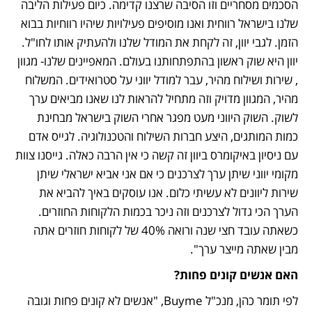
הסכמים מסחריים וזו הסיבה שרצנו קדימה. כיום פעילות הליבה 
שלנו בישראל רווחית ואנו מוסיפים פעילויות שיהיו רווחיות בבוא 
הזמן. לגבי יוון, זה לקחת את המודל שלנו ולהעתיק אותו לחו"ל. 
יוון היא שוק ראשון בהתפתחותנו בעולם. המאפיינים שלנו- מגוון 
, שירות ושילוח מהיר, עבר למודל יווני על סטרואידים. המשלוח 
מהיר, המגוון מדויק וזה מתחיל להראות לנו שאנו מביאים ערך 
לשוק. השוק היווני מעט מפגר אחרי השוק בישראל מבחינת 
כמות המותגים, היצע חברות השילוח והטכנולוגיה. לגייס אדם 
עם ניסיון באיקומרס ביוון זה קשה כי אין הרבה כאלה. גייסנו צוות 
מקומי יווני שיתן ערך לצרכנים כי אם אני אביא ישראלי שיתן 
שירות ליוונים לא עשיתי כלום. אנו עוסקים באיך להביא את 
הערך הכי גדול לצרכנים וזה ניכר בכמות הלקוחות החוזרים. 
כשאתה עובד חצי שנה ורואה 40% של לקוחות חוזרים אתה 
מבין שאתה מייצר ערך".
האם אנשים קונים פחות?
לפי תומר כהן, מנכ"ל Buyme, "אנשים לא קונים פחות וגובה 