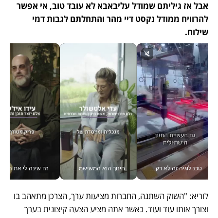
אבל אז גיליתם שמודל עליבאבא לא עובד טוב, אי אפשר 
להרוויח ממודל נקסט דיי מהר והתחלתם לגבות דמי 
שילוח.
טכנולוגיה זה לא רק בהייטק: גם תעשיית המזון הישראלית מאמצת כלי AI, אוטומציה וניתוח דאטה בזמן אמת
חינוך הוא המשישמה של החיים שלי - V
זה שינה לי את החיים: 
לוריא: "השוק השתנה, החברות מציעות ערך, הצרכן מתאהב בו 
וצורך אותו עוד ועוד. כאשר אתה מציע הצעה קיצונית בערך 