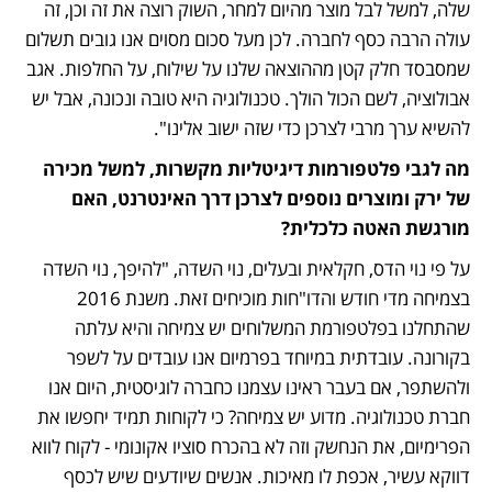
שלה, למשל לבל מוצר מהיום למחר, השוק רוצה את זה וכן, זה 
עולה הרבה כסף לחברה. לכן מעל סכום מסוים אנו גובים תשלום 
שמסבסד חלק קטן מההוצאה שלנו על שילוח, על החלפות. אגב 
אבולוציה, לשם הכול הולך. טכנולוגיה היא טובה ונכונה, אבל יש 
להשיא ערך מרבי לצרכן כדי שזה ישוב אלינו".
מה לגבי פלטפורמות דיגיטליות מקשרות, למשל מכירה 
של ירק ומוצרים נוספים לצרכן דרך האינטרנט, האם 
מורגשת האטה כלכלית?
על פי נוי הדס, חקלאית ובעלים, נוי השדה, "להיפך, נוי השדה 
בצמיחה מדי חודש והדו"חות מוכיחים זאת. משנת 2016 
שהתחלנו בפלטפורמת המשלוחים יש צמיחה והיא עלתה 
בקורונה. עובדתית במיוחד בפרמיום אנו עובדים על לשפר 
ולהשתפר, אם בעבר ראינו עצמנו כחברה לוגיסטית, היום אנו 
חברת טכנולוגיה. מדוע יש צמיחה? כי לקוחות תמיד יחפשו את 
הפרימיום, את הנחשק וזה לא בהכרח סוציו אקונומי - לקוח לווא 
דווקא עשיר, אכפת לו מאיכות. אנשים שיודעים שיש לכסף 