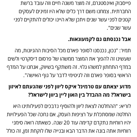
פייסבוק ואינסטגרם, זה מוצר משנה חיים וזה עובד ברשת 
החברתית. צמחנו משם דרך כלים שלא היו זמינים לעסקים 
קטנים לפני עשר שנים ויתכן שלא היינו יכולים להתקיים לפני 
עשר שנים".
אבל נכנסתם גם לקמעונאות.
תמיר: "נכון, נכנסנו לסופר פארם מכל הסיבות ההגיונות, מה 
שעשינו זה להפוך את המוצר ממשהו של פרסום דיסקרטי ולשים 
במדף התחתון למשהו גלוי. זה משתקף בשיווק, אנחנו על המדף 
הראשי בסופר פארם וזה לגיטימי לדבר על גוף האישה".
מדוע יצאתם עם טרמינל איקס ליוון לפני שהגעתם לאיזון 
בישראל? מה ההבדל בין האון ליין ביוון לישראל?
לוריא: "ההחלטה לצאת ליוון ולהוסיף נדבכים לפעילותינו היא 
החלטה שמסתכלת על רציפות העסק, אם נחכה שכל הפעילויות 
יהיו רווחיות נתקדם קדימה עוד 20 שנה. כשאתה רואה סימני 
רווחיות אתה בונה את הדבר הבא ובנייה שלו לוקחת זמן, זה כולל 