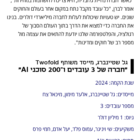
"כאשר חברה נהיית גלובלית, היא צריכה להשתנות במהירות", 
אומר לברן, "כל עובד מקבל נתח במקום אחר בעולם והחוקים 
שונים. יש טעויות שיכולות לעלות לחברה מיליארדי דולרים. בנינו 
את החברה כדי למצוא את הדרך בתוך העולם הסבוך של 
רגולציה, והפלטפורמה שלנו יודעת להתאים את עצמה מול 
מספר רב של חוקים ומדינות".
גל שטיינברג, מייסד משותף Twofold
"חברה של 3 עובדים ו־200 סוכני AI"
שנת הקמה: 2024
מייסדים: גל שטיינברג, אלעד מימון, מיכאל צח
מספר עובדים: 3
גיוס: 1 מיליון דולר
משקיעים: שי ויניגר, עמוס פלד, יעל אדם, חמי פרס