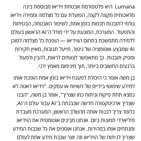
Lumana  היא פלטפורמת אבטחת וידיאו מבוססת בינה 
מלאכותית מקצה לקצה, הפועלת עם כל מצלמה וממירה וידיאו 
גולמי לתובנות חכמות בזמן אמת, לשיפור האבטחה, הבטיחות 
והתפעול. המערכת, המונעת על ידי מודל ה־AI הראשון בעולם 
ללמידה מתמשכת בתחום הווידיאו — הופכת כל מצלמה לסוכן 
AI שמבצע אוטומציה של ניטור, מייעל תגובות, מאיץ חקירות 
ומפיק תובנות. כך מתאפשר לצוותים לראות, להבין ולפעול 
ברגעים החשובים ביותר, תוך מינימום מאמץ ידני.
בן משה אומר כי היכולת לפענח וידיאו בזמן אמת הופכת אותו 
למידע שימושי בידיים של רשויות או עסקים. "וידיאו דאטה לא 
נמצא תחת פיקוח וניתוח כמו שצריך", אומר בן משה, "הבנו  
שצריך ארכיטקטורה חדשה שנבנתה ב־AI עבור עולם ה־AI, 
כלומר צריך לבנות אותה מהשלב הראשון. המערכת מעבדת 
מיליארדי תמונות ביום. אנחנו מבינים אוטומטית את הוידיאו 
ומנתחים אותו במהירות. אנחנו אוספים את כל שכבות המידע  
שצריך לניתוח של הוידיאו וזה יוצר שכבת מידע אחת לעולם 