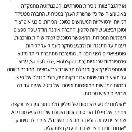
או לתגבר צוותי מכירות מסורתיים. הטכנולוגיה מתמקדת 
באוטומציה של כל שרשרת הערך במכירות. החברה מפעילה 
דמויות וירטואליות המשמשים כסוכני מכירות, סוכני אופרציה 
וסוכן לביצוע שיחות טלפון. החברה אימנה מודל שפה ספציפי 
לעולמות המכירות, המאפשר לסוכנים לנהל שיחות מורכבות, 
לענות על התנגדויות ולבצע מחקר מעמיק על לקוחות 
פוטנציאליים לפני הפנייה. המערכת מתחברת ליותר מ־50 
פלטפורמות ארגוניות (כמו Salesforce, HubSpot, ערוצי 
וואטספ ולינקדאין) ומנהלת תקשורת רב־ערוצית. החברה דיווחה 
על תוצאות מרשימות עבור לקוחותיה, כולל הגדלה של פי 3 
בכמות הפגישות המוסכמות וחיסכון של כ־20 שעות עבודה 
שבועיות לאיש מכירות. 
"הצלחנו להגיע להכנסות של מיליון דולר בתוך זמן קצר ולקצה 
צמיחה של פי 10 הכנסות בזכות היכולת שלנו להביא סוכני AI 
שמייצרים עבודה ולא רק מביאים חשיבה", אמרה לוי נוימרק, 
"אנחנו בונים מוצר שחברות ענק רצות עליו. 