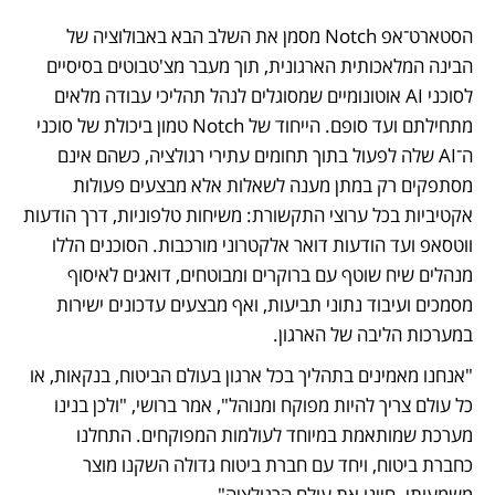
הסטארט־אפ Notch מסמן את השלב הבא באבולוציה של 
הבינה המלאכותית הארגונית, תוך מעבר מצ'טבוטים בסיסיים 
לסוכני AI אוטונומיים שמסוגלים לנהל תהליכי עבודה מלאים 
מתחילתם ועד סופם. הייחוד של Notch טמון ביכולת של סוכני 
ה־AI שלה לפעול בתוך תחומים עתירי רגולציה, כשהם אינם 
מסתפקים רק במתן מענה לשאלות אלא מבצעים פעולות 
אקטיביות בכל ערוצי התקשורת: משיחות טלפוניות, דרך הודעות 
ווטסאפ ועד הודעות דואר אלקטרוני מורכבות. הסוכנים הללו 
מנהלים שיח שוטף עם ברוקרים ומבוטחים, דואגים לאיסוף 
מסמכים ועיבוד נתוני תביעות, ואף מבצעים עדכונים ישירות 
במערכות הליבה של הארגון. 
"אנחנו מאמינים בתהליך בכל ארגון בעולם הביטוח, בנקאות, או 
כל עולם צריך להיות מפוקח ומנוהל", אמר ברושי, "ולכן בנינו 
מערכת שמותאמת במיוחד לעולמות המפוקחים. התחלנו 
כחברת ביטוח, ויחד עם חברת ביטוח גדולה השקנו מוצר 
משמעותי. חיינו את עולם הרגולציה".