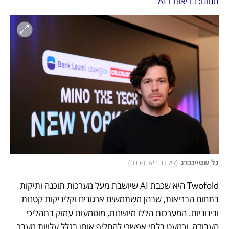
תחום: בריאות ו־AI
גל שטיינברג
(
צילום: ריאן פרויס
)
Twofold היא שכבת AI שיושבת מעל מערכות תוכנה ותיקות 
בתחום הבריאות, שבהן משתמשים ארגונים וקליניקות קטנות 
ובינוניות. המערכות הללו מיושנות, מוטמעות עמוק בתהליכי 
העבודה, וכמעט בלתי אפשרי להחליף אותן בגלל עלויות מעבר 