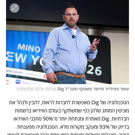
עופר פמילייר מייסד משותף ומנכ"ל Dig
(
צילום: אלכס קולומויסקי
)
הטכנולוגיה של Dig מאפשרת לחברות לראות, להבין ולנהל את 
מוניטין המותג שלהן כפי שמשתקף בעולם הווידיאו ברשתות 
חברתיות. Dig מאתרת ומנתחת יותר מ־90% מתכני הוווידאו 
בדיוק של 93% ומעקב מקורות מלא. הטכנולוגיה מפענחת 
דיבור, סיגנלים ויזואלים ומגמות בזמן אמת ובכך מאפשרת לצוותי 