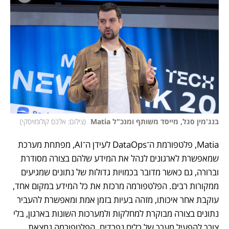
בנג'מין סגל, מייסד משותף ומנכ"ל Matia 
(
צילום: אלכס קולומויסקי
)
Matia, פלטפורמת ה־DataOps לעידן ה־AI, מפתחת מערכת 
שמאפשרת לארגונים לנהל את המידע שלהם בצורה מסודרת 
וברורה, גם כאשר מדובר בכמויות גדולות של נתונים שמגיעים 
ממקורות רבים. הפלטפורמה מרכזת את כל המידע במקום אחד, 
עוקבת אחר איכותו, מזהה בעיות בזמן אמת ומאפשרת להעביר 
נתונים בצורה מבוקרת למחלקות ולמערכות השונות בארגון, בלי 
צורך להפעיל מערך של כלים נפרדים. הפלטפורמה נמצאת 