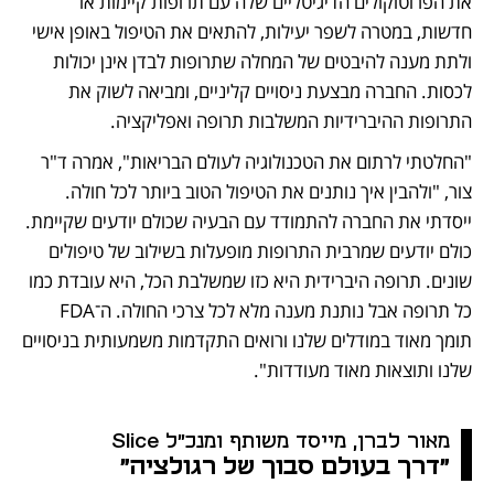
את הפרוטוקולים הדיגיטליים שלה עם תרופות קיימות או 
חדשות, במטרה לשפר יעילות, להתאים את הטיפול באופן אישי 
ולתת מענה להיבטים של המחלה שתרופות לבדן אינן יכולות 
לכסות. החברה מבצעת ניסויים קליניים, ומביאה לשוק את 
התרופות ההיברידיות המשלבות תרופה ואפליקציה.
"החלטתי לרתום את הטכנולוגיה לעולם הבריאות", אמרה ד"ר 
צור, "ולהבין איך נותנים את הטיפול הטוב ביותר לכל חולה. 
ייסדתי את החברה להתמודד עם הבעיה שכולם יודעים שקיימת. 
כולם יודעים שמרבית התרופות מופעלות בשילוב של טיפולים 
שונים. תרופה היברידית היא כזו שמשלבת הכל, היא עובדת כמו 
כל תרופה אבל נותנת מענה מלא לכל צרכי החולה. ה־FDA 
תומך מאוד במודלים שלנו ורואים התקדמות משמעותית בניסויים 
שלנו ותוצאות מאוד מעודדות".
מאור לברן, מייסד משותף ומנכ"ל Slice
"דרך בעולם סבוך של רגולציה"