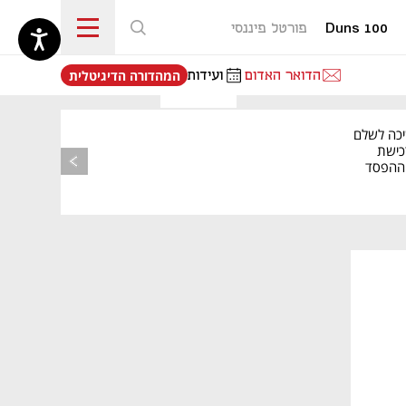
Duns 100
פורטל פיננסי
נפתח בכרטיסייה חדשה
הדואר האדום
ועידות
המהדורה הדיגיטלית
יכה לשלם
כישת
BASE: ההפסד
הרבעוני זינק ל-76