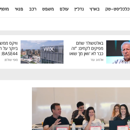
כלכליסט-טק
בארץ
נדל"ן
עולם
משפט
רכב
פנאי
מוסף
באלטשולר שחם
וויקס ממש
מפיקים לקחים: "זה
ביוקר על ר
כבר לא 'וואן מן' שואו
44
של גילעד"
אלמוג עזר
סופי שולמן
מיליון דולר