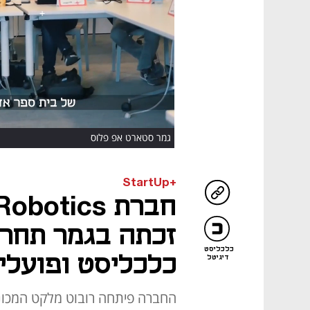
HD
גמר סטארט אפ פלוס
+StartUp
חברת tics
כלכליסט
כלכליסט ופועלי
דיגיטל