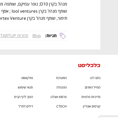
תימור, שותף מנהל בקרן Vertex Venture ואליחי וידל, עורך CTech .
תגיות:
Blyp
תחרות STARTUP+
כתבו לנו
המערכת
פודקאסט
המייל האדום
ההנהלה
תנאי שימוש
מדיניות פרטיות
פרסמו אצלנו
הפוך לדף הבית
קורסים אונליין
CTECH
דילים לחו"ל