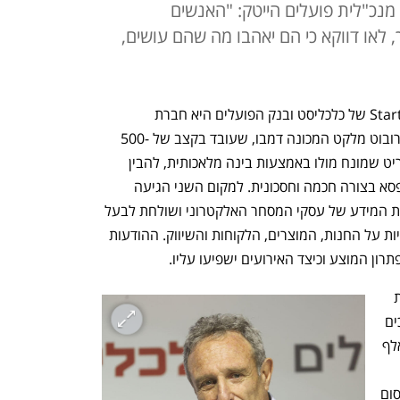
 מנכ"לית פועלים הייטק: "האנשים
 לאו דווקא כי הם יאהבו מה שהם עושים,
הזוכה בגמר תחרות הסטארט-אפים +StartUp של כלכליסט ובנק הפועלים היא חברת 
Pickommerce AI Robotics שפיתחה רובוט מלקט המכונה דמבו, שעובד בקצב של 500-
600 פריטים בשעה ומסוגל לנתח את הפריט שמונח מולו באמצעות בינה מלאכותית, להבין 
כיצד להחזיק בו וכיצד לסדר אותו בתוך קופסא בצורה חכמה וחסכונית. למקום השני הגיעה 
חברת Blyp שפיתחה מערכת המנתחת את המידע של עסקי המסחר האלקטרוני ושולחת לבעל 
העסק הודעות בזמן אמת על תובנות עסקיות על החנות, המוצרים, הלקוחות והשיווק. ההודעות 
ן המוצע וכיצד האירועים ישפיעו עליו. 
ראובן קרופיק יו"ר בנק הפועלים העניק את 
הפרסים והודה לכלכליסט על היוזמה. הזוכים 
במקום הראשון ייהנו מפרס כספי של 40 אלף 
פועלים הייטק, ו-40 אלף שקל מתנה לפרסום 