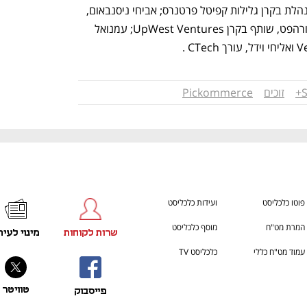
מנהל בקרן D10; נופר עמיקם, שותפה מנהלת בקרן גלילות קפיטל פרטנרס; אביחי ניסנבאום, 
שותף מנהל בקרן lool ventures ; אסף ורהפט, שותף בקרן UpWest Ventures; עמנואל 
זוכים
Pickommerce
פוטו כלכליסט
ועידות כלכליסט
המרת מט"ח
מוסף כלכליסט
שרות לקוחות
מינוי לעית
עמוד מט"ח כללי
כלכליסט TV
טוויטר
פייסבוק