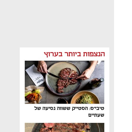
הנצפות ביותר בערוץ
טיבי'ס: הסטייק ששווה נסיעה של
שעתיים