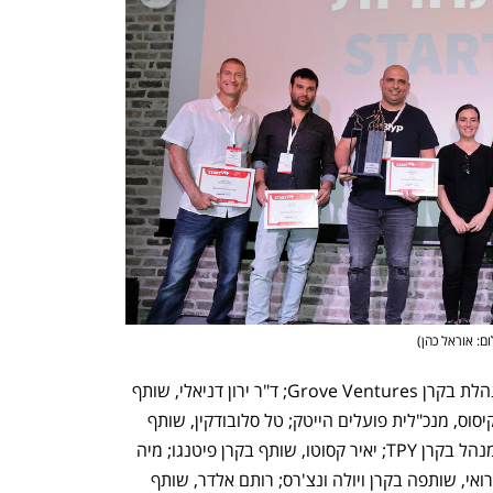
ום: אוראל כהן
)
שופטי התחרות: רננה אשכנזי, שותפה מנהלת בקרן Grove Ventures; ד"ר ירון דניאלי, שותף 
ומנהל קרן aMoon Alpha ;מיכל הרצוג־קיסוס, מנכ"לית פועלים הייטק; טל סלובודקין, שותף 
מנהל בקרן StageOne ; גיא ימין, שותף מנהל בקרן TPY; יאיר קסוטו, שותף בקרן פיטנגו; מיה 
פיזוב, שותפה בקרן אמיתי ונצ'רס; יעל אלרואי, שותפה בקרן ויולה ונצ'רס; רותם אלדר, שותף 