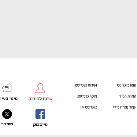
פוטו כלכליסט
ועידות כלכליסט
המרת מט"ח
מוסף כלכליסט
שרות לקוחות
מינוי לעית
עמוד מט"ח כללי
כלכליסט TV
טוויטר
פייסבוק