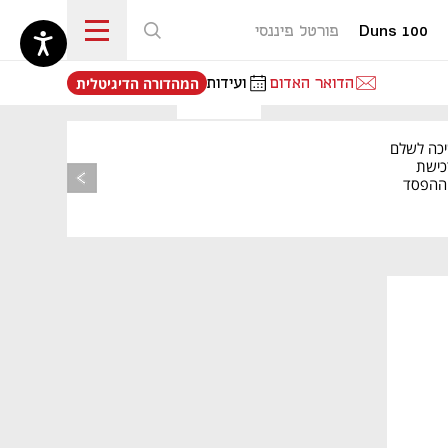
Duns 100
פורטל פיננסי
נפתח בכרטיסייה חדשה
הדואר האדום
ועידות
המהדורה הדיגיטלית
יכה לשלם
כישת
BASE: ההפסד
הרבעוני זינק ל-76