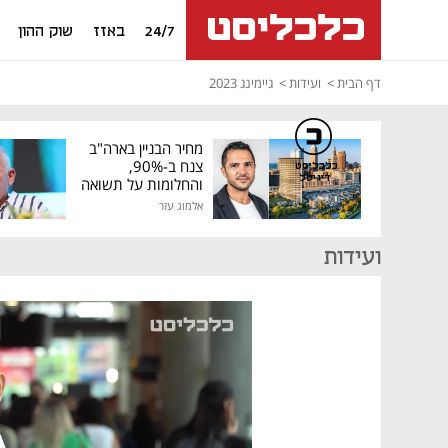
24/7
באזז
שוק ההון
דף הבית
ועידות
גיימינג 2023
מחיר הבניין בארה"ב
צנח ב-90%,
כלכליסט
דיגיטל
והחלומות על תשואה
גבוהה התנפצו
אלמוג עזר
ועידות