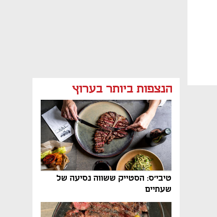
הנצפות ביותר בערוץ
טיבי'ס: הסטייק ששווה נסיעה של
שעתיים