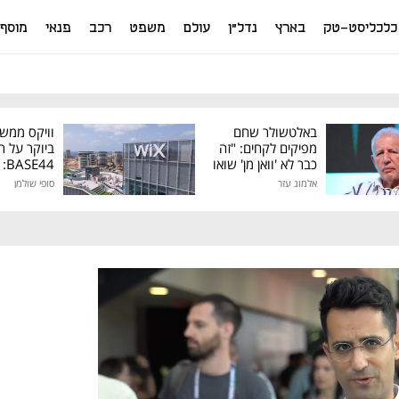
כלכליסט-טק
בארץ
נדל"ן
עולם
משפט
רכב
פנאי
מוסף
באלטשולר שחם
וויקס ממש
מפיקים לקחים: "זה
ביוקר על ר
כבר לא 'וואן מן' שואו
44
של גילעד"
אלמוג עזר
סופי שולמן
מיליון דולר