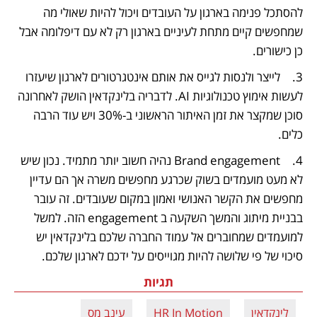
להסתכל פנימה בארגון על העובדים ויכול להיות שאולי מה 
שמחפשים קיים מתחת לעיניים בארגון רק לא עם דיפלומה אבל 
כן כישורים.
3.	לייצר ולנסות לגייס את אותם אינטגרטורים לארגון שיעזרו 
לעשות אימוץ טכנולוגיות AI. לדבריה בלינקדאין הושק לאחרונה 
סוכן שמקצר את זמן האיתור הראשוני ב-30% ויש עוד הרבה 
כלים.
4.	Brand engagement נהיה חשוב יותר מתמיד. נכון שיש 
לא מעט מועמדים בשוק שכרגע מחפשים משרה אך הם עדיין 
מחפשים את הקשר האנושי ואמון במקום שעובדים. זה עובר 
בבניית מיתוג והמשך השקעה ב engagement הזה. למשל 
למועמדים שמחוברים אל עמוד החברה שלכם בלינקדאין יש 
סיכוי של פי שלושה להיות מגוייסים על ידכם לארגון שלכם.
תגיות
לינקדאין
HR In Motion
עינב מס