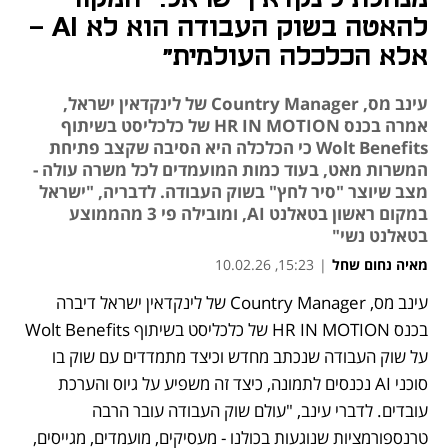
להאטה בשוק העבודה הוא לא AI -
אלא הכלכלה העולמית"
עינב מס, Country Manager של לינקדאין ישראל,
אמרה בכנס HR IN MOTION של כלכליסט בשיתוף
Wolt Benefits כי הכלכלה היא הסיבה שקצב פתיחת
המשרות מאט, בעוד כמות המועמדים לכל משרה עולה -
מצב שיוצר "סיר לחץ" בשוק העבודה. לדבריה, "ישראל
במקום ראשון בטאלנט AI, ומובילה פי 3 מהממוצע
בטאלנט נשי"
מאיה נחום שחל
|
15:23, 10.02.26
עינב מס, Country Manager של לינקדאין ישראל דיברה 
בכנס HR IN MOTION של כלכליסט בשיתוף Wolt Benefits 
על שוק העבודה שנכתב מחדש וכיצד מתמדדים עם שוק בו 
סוכני AI נכנסים לתמונה, כיצד זה משפיע על גיוס והערכת 
עובדים. לדברי עינב, "עולם שוק העבודה עובר הרבה 
טרנספורמציות שנוגעות בכולנו - מעסיקים, מועמדים, מגייסים, 