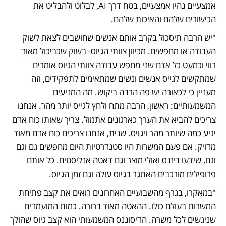
אמצעיים נהיו אמצעיים, בטח דרך AI, לבלוט ולהבליט את 
הכישורים שלהם והאיכות שלהם.
"יש הרבה תיסכול בקרב אותם אנשים שחושבים לצאת לשוק 
העבודה או מחפשים. מכיוון צוותי הגיוס- בשוק שכביכול מאוד 
רווי וכמעט כל אדם שני מחפש עבודה צוותי הגיוס אומרים 
שמתקשים לגייס אנשים ונשים שמתאימים לתפקידים, וזה 
מעניין כי לכאורה יש פה הרבה ביקוש. מה המניעים 
המשמעותיים: ראשון, הרבה מתח ולחץ לגייס יותר מהר. אנחנו 
צריכים להביא את הערך כארגונים אתמול. צריך שאותו כוח אדם 
יגיע כמה שיותר מהר ויגויס. שנית, אנחנו צריכים כוח אדם מאוד 
מדויק. אם פעם המשרות היו סטנדרטיות היום מחפשים גם וגם 
וגם, שידעו ביזנס ואולי מוצר וגם דאטה אנליסטים. כל אותם 
פרופילים מורכבים האתגר בגיוס עולה וגם זמן הגיוס.
"במאקרו, בגרף מהשבועיים האחרונים רואים את קצב פתיחת 
המשרות בעולם כולו. ההאטה מאוד ברורה. כמות המועמדים 
שניגשים לכל משרה. הדיסוננס המשמעותי הוא קצב גיוס שהולך 