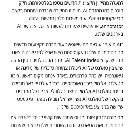
למעלה ממיליון מקצועות חדשים נוספו בפלטפורמה, חלק 
מוכרים כמו מהנדס AI, היום זו המשרה שגדלה וצומחת בקצב 
הכי אקספוננציאלי. עוד משרות חלקן חדשות data 
annotator, או אנשים שעוזרים לעשות אינטגרציה של AI 
בארגונים שלנו.
"AI הוא מנוע לצמיחה שיאפשר עוד הרבה מקצועות חדשים. 
מה ההזדמנות שלנו באקוסיסטם הישראלי? לפני שנה הוצאנו 
מדד שנקרא AI Talent Index, מתוך הבנה לחיבור בין הזיקה 
שיש בין טאלנט של AI ליכולת צמיחה כלכלית של מדינה או 
גיאוגרפיה. יש כמה פרמטרים, באחד אנחנו מקום ראשון: ריכוז 
הטאלנט אל מול ריכוז האוכלוסייה. בכל העולם ישראל מובילה 
בריכוז טאלנט AI אל מול המצב הגלובלי. אבל בכל המדדים 
בהקשר של טאלנט AI נשי, ישראל מובילה בפער פי כמעט 
שלושה בממוצע באקוסיסטם שלנו". 
מס חזרה לנתון צוותי הגיוס שמרגישים קושי לגייס: "יש לנו את 
ההזדמנות ואת הטאלנט, וזו גם האחריות שלנו לראות שאנחנו 