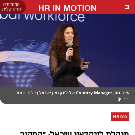
המהדורה
HR IN MOTION
הדיגיטלית
עינב מס, Country Manager של לינקדאין ישראל
(צילום: נמרוד
גליקמן)
כנס HR
מנהלת לינקדאין ישראל: "המקור