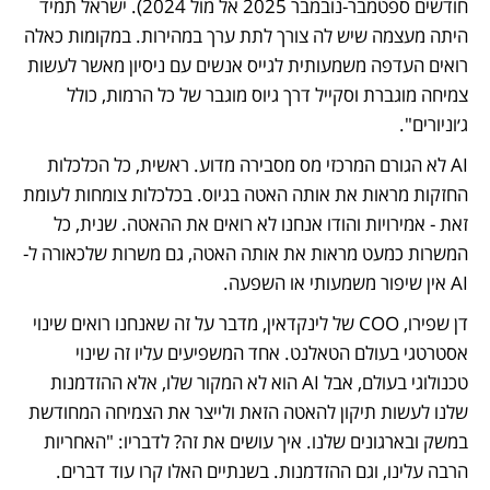
חודשים ספטמבר-נובמבר 2025 אל מול 2024). ישראל תמיד 
היתה מעצמה שיש לה צורך לתת ערך במהירות. במקומות כאלה 
רואים העדפה משמעותית לגייס אנשים עם ניסיון מאשר לעשות 
צמיחה מוגברת וסקייל דרך גיוס מוגבר של כל הרמות, כולל 
ג׳וניורים".
AI לא הגורם המרכזי מס מסבירה מדוע. ראשית, כל הכלכלות 
החזקות מראות את אותה האטה בגיוס. בכלכלות צומחות לעומת 
זאת - אמירויות והודו אנחנו לא רואים את ההאטה. שנית, כל 
המשרות כמעט מראות את אותה האטה, גם משרות שלכאורה ל-
AI אין שיפור משמעותי או השפעה.
דן שפירו, COO של לינקדאין, מדבר על זה שאנחנו רואים שינוי 
אסטרטגי בעולם הטאלנט. אחד המשפיעים עליו זה שינוי 
טכנולוגי בעולם, אבל AI הוא לא המקור שלו, אלא ההזדמנות 
שלנו לעשות תיקון להאטה הזאת ולייצר את הצמיחה המחודשת 
במשק ובארגונים שלנו. איך עושים את זה? לדבריו: "האחריות 
הרבה עלינו, וגם ההזדמנות. בשנתיים האלו קרו עוד דברים. 