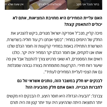
בתור מנכל אני מקבל מאות החלטות ביום, וה- Galaxy Z Fold8 Ultra עוזר לי לחתוך אותן מהר יותר_v
טכנולוגיה זה לא רק בהייטק: גם תעשיית המזון הישראלית מאמצת כלי AI, אוטומציה וניתוח דאטה בזמן אמת
אין שעה שלא התעסקתי במשבר - טל אלכסנדרוביץ’ שגב מנהלת משברים
האם עליית המחירים היא מחויבת המציאות, אתם לא 
יכולים להתאפק קצת?
מיכה קליין, מנכ"ל אפריקה ישראל מגורים, ביקש להצניע את 
החלק של היזמים במחיר: "בסוף אנחנו רק עוד חוליה בשרשרת. 
השרשרת התחילה באמת במחירי קרקעות זה חומר הגלם שלנו 
אותו אנו לוקחים, אם חומר הגלם יקר המחיר יהיה יקר. כולנו 
רואים את המספרים, לא שאני מרגיש צורך להתנצל אבל אין פה 
שיעור רווח חזירי. הקרקעות מתומחרות בצורה גבוהה שמגלמת 
גם את הצפי לעליית המחירים לעתיד". 
לבנקים יש חלק במשבר הזה, נותנים אשראי זול גם 
לחברות הבנייה. האם אתם חלק מהבעיה הזו?
צברגל: "הבעיה הגדולה היא חוסר היצע. לו הבנקים היו מקשים 
יותר התוצאה היתה שההיצע היה עוד יותר קטן וזה היה תורם 