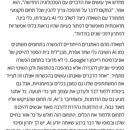
מחדש איך עושים את הדברים עם הטכנולוגיה החדשה", הוא 
אמר. "במקום לדבר על מהפכה צריך להבין שכל תחום מקצועי 
מתמודד עם השאלה כיצד לשלב כלי AI בעבודתו, כלי בינה 
מלאכותית מאפשרים לפתור בעיות שהיו נראות בלתי אפשריות 
לפתרון לפני שנים בודדות".
לשאלה מהם האתגרים הייחודיים להכשרה בתחומים משתנים 
כמו AI השיבה גלי שחר אפרת, מנכ"לית בית הספר להייטק של 
אוניברסיטת רייכמן ו־Google, כי לא מדובר בתחום הכשרה 
ספציפי שניתן להגדרה אלא במהפכה בהתהוות ולכן השינוי הוא 
מתמיד. "אחד הדברים שאנחנו עושים בהכשרות אצלנו זה לצייד 
את המשתתפים שלנו גם כמובן בכלים ובמיומנויות, אבל גם 
ביכולת ללמוד לבד ולעדכן את עצמך תוך כדי תנועה. כל אתגר 
מגיע גם עם הזדמנות, וכשמדובר ב־AI, זה תחום שהביקוש אליו 
מאוד גבוה. זו הזדמנות נהדרת להרבה מאוד אנשים להיכנס 
לתחום וללמוד את הכלים. התחום הזה חולש על כל אזור בחיים 
שלנו ובסופו של דבר ברגע שאתה יודע AI, יש לך יתרון וסיכוי 