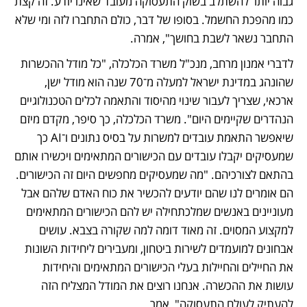
גבוה יותר להשתלב בשוק התעסוקה מעובד שאינו יודע. זה קצת 
כמו מהפכת החשמל. בסופו של דבר, כולם התחברו לזה ומי שלא 
התחבר נשאר לשבת בחושך", אמרה.
לדברי אמנון מרחב, מנכ"ל משרד הכלכלה, "כל מודל ההכשרות 
שהונהג במדינת ישראל למעלה מ־70 שנה הוא מודל ישן, 
ארכאי, שצריך לעבור שינוי מהיסוד והתאמה לכלים הטכנולוגיים 
הנהדרים שקיימים היום". משרד הכלכלה, כך סיפר, מקדם מיזם 
שיאפשר התאמת עובדים למשרות על בסיס נתונים ו־AI כך 
שמעסיקים יקבלו עובדים עם הכישורים המתאימים ויכשירו אותם 
בהתאם לצורכיהם. "מה שמעסיקים מחפשים היום זה הכישורים. 
הם אומרים לנו שהם יודעים להכשיר את כוח האדם שלהם אבל 
מעוניינים באנשים שמלכתחילה יש להם הכישורים המתאימים 
למקצוע המסוים. זה מאוד דומה למה שקורה בצבא. עושים 
אבחונים למועמדים לשירות ביטחון, ומעבירים ליחידות השונות 
את החיילים והחיילות בעלי הכישורים המתאימים והיחידות 
עושות את ההכשרה. אנחנו רוצים את המודל המצליח הזה 
להעתיק לעולם התעסוקה", אמר.