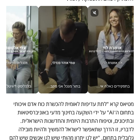
בתפקידים כאלה אי אפשר לחכות: אושרת לוי מניעה השקעות ענק מהטלפון_v
בתור מנכל אני מקבל מאות החלטות ביום, וה- Galaxy Z Fold8 Ultra עוזר לי לחתוך אותן מהר יותר_v
כלכליסט דיגיטל
מטיאס קרא "לתת עדיפות לאומית להכשרת כוח אדם איכותי 
בתחום ה־AI" על ידי השקעה בחינוך מדעי באוניברסיטאות 
ובתיכונים, וטיפוח התרבות היזמית והחדשנות הישראלית. 
לדבריו, זו הדרך שתאפשר לישראל להמשיך ולהיות מובילה 
גלובלית בתחום. "יש לנו יתרון מהותי שיש לנו אנשים שיש להם 