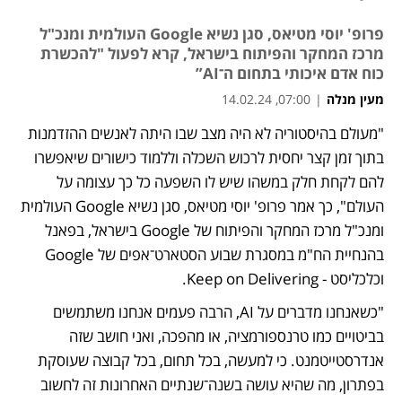
פרופ' יוסי מטיאס, סגן נשיא Google העולמית ומנכ"ל
מרכז המחקר והפיתוח בישראל, קרא לפעול "להכשרת
כוח אדם איכותי בתחום ה־AI”
מעין מנלה
|
07:00, 14.02.24
"מעולם בהיסטוריה לא היה מצב שבו היתה לאנשים ההזדמנות 
בתוך זמן קצר יחסית לרכוש השכלה וללמוד כישורים שיאפשרו 
להם לקחת חלק במשהו שיש לו השפעה כל כך עצומה על 
העולם", כך אמר פרופ' יוסי מטיאס, סגן נשיא Google העולמית 
ומנכ"ל מרכז המחקר והפיתוח של Google בישראל, בפאנל 
בהנחיית הח"מ במסגרת שבוע הסטארט־אפים של Google 
וכלכליסט - Keep on Delivering. 
"כשאנחנו מדברים על AI, הרבה פעמים אנחנו משתמשים 
בביטויים כמו טרנספורמציה, או מהפכה, ואני חושב שזה 
אנדרסטייטמנט. כי למעשה, בכל תחום, בכל קבוצה שעוסקת 
בפתרון, מה שהיא עושה בשנה־שנתיים האחרונות זה לחשוב 