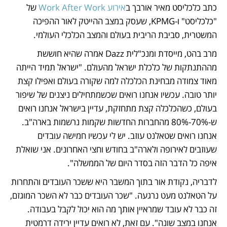
כתב כלכליסט מאיר אורבך ב
אירוע Work After Work
 של 
"כלכליסט" ו-KPMG, שעסק במצב ההייטק לאור ההפיכה 
המשטרית, סביבת הריבית בעולם והמצב הכלכלי העולמי. 
מרב בהט, מייסדת ומנכ"לית Dazz אמרה שהיא חוששת 
מההתנתקות של כלכלת ישראל מהעולם. "ישראל תמיד הייתה 
מאוד צמודה מבחינת הכלכלה למה שקורה בעולם ואפילו קצת 
יותר טובה. עכשיו אנחנו רואים שכשמתחילים ניצנים של שיפור 
בעולם, כשהכלכלה קצת מתחזקת, עדיין בישראל אנחנו רואים 
ש-70%-80% מהחברות החדשות שקמות נרשמות בארה"ב. 
אנחנו רואים שטאלנט עוזב. יש לי עכשיו חמישה עובדים 
שעוזבים לאירופה ולארה"ב בחודש וחצי האחרונים. אני שואלת 
איפה כל הדבר הזה בסדר היום של הממשלה". 
לדבריה, נקודת אור בתוך המשבר היא ששכר העובדים והתחרות 
על הטאלנט מעט נרגעה. "שכר העובדים כבר לא השכר המוגזם, 
זה כבר לא עובד שמראיין אותך מה הוא יכול לקבל בעבודה. 
אנחנו במצב שונה". עם זאת, לא רואים עדיין ירידה דרמטית 