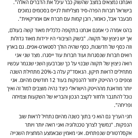
ואנחנו נמצאים במצב שהשוק כבר עיכל את הדברים האלה". 
בישראל חברות הפרה-סיד מצליחות לגייס בסכומים נמוכים 
מבעבר אבל, כאמור, רובן קמות עם חברת אם אמריקאית". 
בהט אמרה כי אמנם אנחנו בתקופה כלכלית מאוד קשה בעולם, 
אך יש ניצוץ של תקווה. "בשוק הציבורי היו ירידות מאוד גדולות 
וזה כסף של חדשנות, כסף שהיה הולך לסטארט-אפים. גם בארץ 
רואים חברות שנסגרות ועוד חברות עוד ייסגרו. מצד שני אני 
רואה ניצוץ של תקווה שבנוי על כך שברבעון השני שנגמר עכשיו 
מתחילים לראות תיקון. הנאסד"ק עלה ב-20% מתחילת השנה 
וצופים כי ההייטק יחזור להנפקות בעוד 12 חודשים מהיום. אני 
יותר מודאגת מההייטק הישראלי כיצד נהיה מוצבים למול זה ואיך 
נוכל להתגבר ולחזור לקצב הנכון והבריא של השקעות וצמיחה 
ופריחה". 
חגי העריך גם הוא כי בתוך כשנה מהיום נתחיל לראות שוב 
הנפקות. "נמשיך לצרוך טכנולוגיה ואני רואה יותר ויותר 
אקסלרטורים שנפתחים. אני מאמין שבאמצע המחצית השנייה 