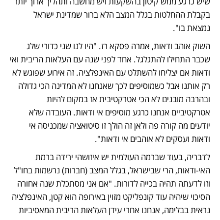
שיש כרגע ממש קיטון בהשקעות ויש מחשבה ותהליך ארוך יותר 
בקבלת ההחלטות בגלל המצב הלא ברור שמדינת ישראל 
נמצאת בו". 
השוק אוהב ודאות, אמרה פסקא רז. "היו לנו שני כדורי שלג 
שכבר התחילו להתגלגל. אחד לפני שנה עם העלאות הריבית ואי 
ודאות אם יצליחו להשתלט עם האינפלציה. זה אירוע שפוגש לא 
רק אותנו אבל כשמוסיפים לכך שאנחנו לא המדינה הכי גדולה 
ובהרבה מובנים לא הכי אטרקטיבית אז במקום להיות 
אטרקטיביים אנחנו כרגע מוסיפים אי ודאות. העובדה שלא 
יודעים מה קורה פה ולאן זה הולך זו סיטואציה שמכניסה אי 
ודאות ועסקים לא אוהבים אי ודאות". 
לדבריה, בעוד שברמה העולמית יש איזושהי ירידה ברמת 
האי-ודאות, הרי שבישראל, בגלל המצב (חברות) נרשמות בחו"ל 
וזו לדעתה תהיה בכייה לדורות. "אם אני מסתכלת שנה אחורה 
הסיכוי שיהיה עוד קונפליקט מזוין באירופה הוא קטן, האינפלציה 
נראית בבלימה, אנחנו אחרי עידן העלאות הריבית המאסיביות 