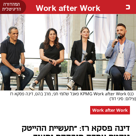
המהדורה
Work after Work
הדיגיטלית
כנס KPMG Work after Work פאנל שלומי חגי, מרב בהט, דינה פסקא רז
(צילום: סיני דוד)
Work after Work
דינה פסקא רז: "תעשיית ההייטק