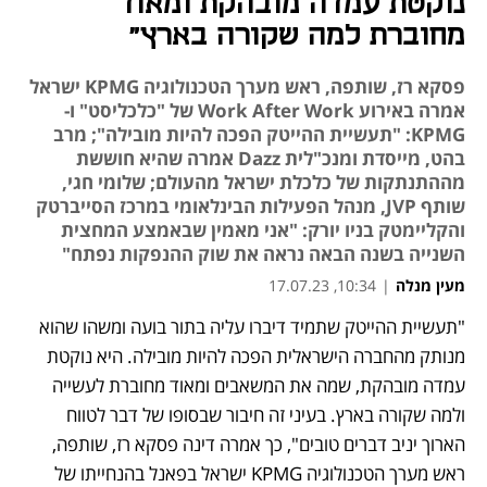
נוקטת עמדה מובהקת ומאוד
מחוברת למה שקורה בארץ"
פסקא רז, שותפה, ראש מערך הטכנולוגיה KPMG ישראל
אמרה באירוע Work After Work של "כלכליסט" ו-
KPMG: "תעשיית ההייטק הפכה להיות מובילה"; מרב
בהט, מייסדת ומנכ"לית Dazz אמרה שהיא חוששת
מההתנתקות של כלכלת ישראל מהעולם; שלומי חגי,
שותף JVP, מנהל הפעילות הבינלאומי במרכז הסייברטק
והקליימטק בניו יורק: "אני מאמין שבאמצע המחצית
השנייה בשנה הבאה נראה את שוק ההנפקות נפתח"
מעין מנלה
|
10:34, 17.07.23
"תעשיית ההייטק שתמיד דיברו עליה בתור בועה ומשהו שהוא 
נפתח בכרטיסייה חדשה
מנותק מהחברה הישראלית הפכה להיות מובילה. היא נוקטת 
עמדה מובהקת, שמה את המשאבים ומאוד מחוברת לעשייה 
ולמה שקורה בארץ. בעיני זה חיבור שבסופו של דבר לטווח 
הארוך יניב דברים טובים", כך אמרה דינה פסקא רז, שותפה, 
ראש מערך הטכנולוגיה KPMG ישראל בפאנל בהנחייתו של 