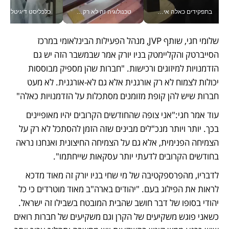
בתפקידים כאלה אי אפשר לחכות: אושרת לוי מניעה השקעות ענק מהטלפון_v
טכנולוגיה זה לא רק בהייטק: גם תעשיית המזון הישראלית מאמצת כלי AI, אוטומציה וניתוח דאטה בזמן אמת
כלכליסט דיגיטל
שלומי חגי, שותף JVP, מנהל הפעילות הבינלאומי במרכז 
הסייברטק והקליימטק בניו יורק אמר שבמשבר הזה יש גם 
הזדמנויות למיזוגים ורכישות. "חברות שהן מספיק מבוססות 
יכולות לצמוח לא רק אורגנית אלא גם לא-אורגנית. לא מעט 
חברות שיש להן קופת מזומנים מסתכלות על הזדמנויות כאלה"
עוד אמר חגי:"אני צופה שהחודשים הקרובים יהיו מאופיינים 
בכך. יותר ויותר מנכ"לים מבינים שזה הזמן להסתכל לא רק על 
הצמיחה הפנימית, אלא גם על הצמיחה החיצונית ואנחנו נראה 
בחודשים הקרובים לדעתי יותר עסקאות שייחתמו". 
לדבריו, מהפרספקטיבה של מי שחי בניו יורק זה מאוד מדכא 
לראות את הפילוג בעם. "יהודים בארה"ב מאוד מוטרדים כי כל 
יהודי בסופו של דבר חושב שהבית המובטח בשבילו זה ישראל. 
כשאני פוגש משקיעים של הקרן וגם משקיעים של חברות רואים 