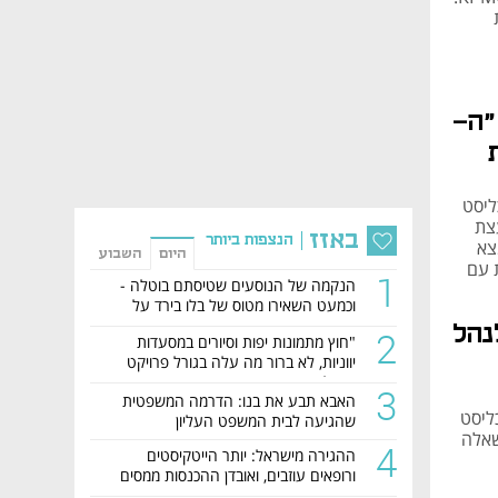
"ה-
 Work After Work של כלכליסט
על רגב, יועצת
באזז
הנצפות ביותר
צא
היום
השבוע
ו קצת עם
1
הנקמה של הנוסעים שטיסתם בוטלה -
וכמעט השאירו מטוס של בלו בירד על
הקרקע
נהל
2
"חוץ מתמונות יפות וסיורים במסעדות
יווניות, לא ברור מה עלה בגורל פרויקט
הנדל"ן"
3
האבא תבע את בנו: הדרמה המשפטית
 Work After Work של כלכליסט
שהגיעה לבית המשפט העליון
שאלה
4
ההגירה מישראל: יותר הייטקיסטים
ורופאים עוזבים, ואובדן ההכנסות ממסים
מזנק