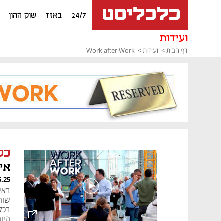
24/7
באזז
שוק ההון
ועידות
דף הבית
ועידות
Work after Work
כלכ
אי-יצי
6.25
שוח
בכל
היו