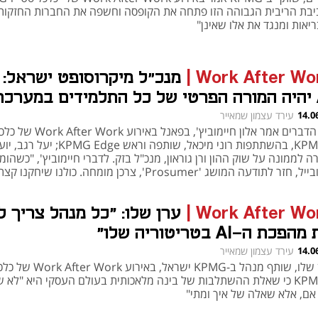
יבת הריבית הגבוהה הזו פתחה את הקופסה וחשפה את החברות החזקות
יאות ומנגד את אלו שאינן"
Work After Wo
|
מנכ״ל מיקרוסופט ישראל: 
AI יהיה המורה הפרטי של כל התלמידים במערכת
ינוך״
14.0
עירד עצמון שמאייר
את הדברים אמר אלון חיימוביץ', בפאנל באירוע
ו-KPMG, בהשתתפות רוני מיכאל, שותפה וראש KPMG Edge; י
ה לממונה על שוק ההון ורן גוראון, מנכ"ל בזק. לדברי חיימוביץ', "כשהומ
המובייל, חזר לתודעה המושג 'Prosumer', צרכן מומחה. כולנו שיחקנ
צ'אט GPT והתרגלנו לזה. אני, כעובד מיקרוסופט, רוצה לראות איך הבינה
כותית תורמת לי ביומיום בתחומים כמו חינוך, בריאות ובנקים"
Work After Wo
|
ערן שלו: "כל מנהל צריך ל
פכת ה-AI בטריטוריה שלו"
14.0
עירד עצמון שמאייר
ערן שלו, שותף מנהל ב-KPMG ישראל, באירוע
ו-KPMG כי שאלת ההשתלבות של בינה מלאכותית בעולם העסקי היא "לא 
אם, אלא שאלה של איך ומתי"