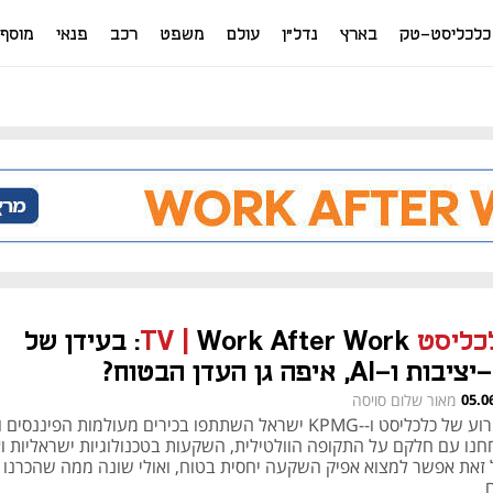
כלכליסט-טק
בארץ
נדל"ן
עולם
משפט
רכב
פנאי
מוסף
ליסט TV
|
Work After Work: בעידן של
בות ו-AI, איפה גן העדן הבטוח?
05.0
מאור שלום סויסה
באירוע של כלכליסט ו--KPMG ישראל השתתפו בכירים מעולמות הפיננסי
חנו עם חלקם על התקופה הוולטילית, השקעות בטכנולוגיות ישראליות ו
 זאת אפשר למצוא אפיק השקעה יחסית בטוח, ואולי שונה ממה שהכרנו 
ם