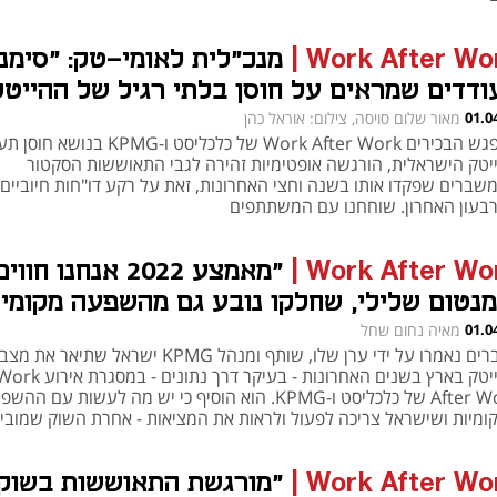
Work After Wo
|
מנכ"לית לאומי-טק: "סימנ
ודדים שמראים על חוסן בלתי רגיל של ההייטק
שראלי"
01.0
מאור שלום סויסה, צילום: אוראל כהן
במפגש הבכירים Work After Work של כלכליסט ו-KPMG ב
יטק הישראלית, הורגשה אופטימיות זהירה לגבי התאוששות הסקטור
שברים שפקדו אותו בשנה וחצי האחרונות, זאת על רקע דו"חות חיוביים
בעון האחרון. שוחחנו עם המשתתפים
Work After Wo
|
"מאמצע 2022 אנחנו חווי
מנטום שלילי, שחלקו נובע גם מהשפעה מקומי
מעותית"
01.0
מאיה נחום שחל
הדברים נאמרו על ידי ערן שלו, שותף ומנהל KPMG ישראל שתיאר את מצב
ההייטק בארץ בשנים האחרונות - בעיקר דרך נתונים - במסגרת אירו
נפתח בכרטיסייה חדשה
נפתח בכרטיסייה חדשה
After Work של כלכליסט ו-KPMG. הוא הוסיף כי יש מה לעשות עם הה
ומיות ושישראל צריכה לפעול ולראות את המציאות - אחרת השוק שמובי
כלה הישראלית לא יישאר כאן הרבה זמן
Work After Wo
|
"מורגשת התאוששות בשוק.