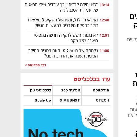
"כמו יחידה קרבית": כך עובדים ציידי הבאגים
13:14
של ענקיות הטכנולוגיה
ים
המלאי מידלדל, והממשל משקיע 3 מיליארד
12:48
דולר בהפקת מינרלים לתעשיית הנשק
לא נגמר: חשש לתקלה חדשה במטוסי
12:01
נושא חוסן תעשיית
בואינג 737 מקס
נקמתה של ה-K Car: האם מכונית המיקרו
11:00
הסינית תשנה את הרחוב היפני?
לכל החדשות >
ם
נפתח בכרטיסייה חדשה
נפתח בכרטיסייה חדשה
נפתח בכרטיסייה חדשה
נפתח בכרטיסייה חדשה
נפתח בכרטיסייה חדשה
נפתח בכרטיסייה חדשה
עוד בכלכליסט
ת
פודקאסט
אנרגיה 360
כלכליסט טק
Scale Up
XIMUSNXT
CTECH
ע Work
שפעות
נפתח בכרטיסייה חדשה
נפתח בכרטיסייה חדשה
נפתח בכרטיסייה חדשה
נפתח בכרטיסייה חדשה
ל את