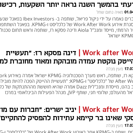
עתי בהמשך השנה נראה יותר השקעות, רכישות
ולי אפילו הנפקות"
01.0
מאיה נחום שחל
הדברים נאמרו על ידי ניקול פריאל, שותפה ב- Ibex Investors
במסגרת אירוע Work After Work של כלכליסט ו-KPMG. בפאנל
h – the gateway to Tech
You're NXT
אמיר הרמתי, מייסד ומנכ"ל Aiola ודינה פסקא רז, שותפה וראש תחום טכנ
Work after Wo
|
דינה פסקא רז: "תעשיית
ייטק נוקטת עמדה מובהקת ומאוד מחוברת למ
ורה בארץ"
17.0
מעין מנלה
פסקא רז, שותפה, ראש מערך הטכנולוגיה G
After Work של "כלכליסט" ו-KPMG: "תעשיית ההייטק הפכה להיות מובי
מרב בהט, מייסדת ומנכ"לית Dazz אמרה שהיא חוששת מההתנתקות של
ישראל מהעולם; שלומי חגי, שותף JVP, מנהל הפעילות הבינלאומי במרכז
יברטק והקליימטק בניו יורק: "אני מאמין שבאמצע המחצית השנייה בשנ
ה נראה את שוק ההנפקות נפתח"
Work after Wo
|
יניב ישרים: "חברות עם מו
קי שאינו בר קיימא עתידות להפסיק להתקיים"
17.0
מעין מנלה