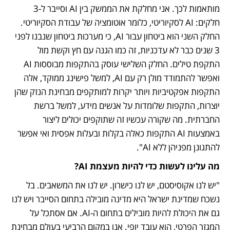
מותאמות לכך. אני מחלקת את הממשק בין AI וסייבר ל-3 
חלקים: AI לסקיוריטי, כלומר אוטומציה של עבודת הסקיוריטי. 
החלק השני הוא ביטחון עבור AI, כי מערכות ביטחון שנבנו לפני 
3 שנים כבר לא עדכניות, זה כמו הגנה עם חץ וקשת מול 
התקפת טילים. החלק השלישי עוסק בהתקפות מבוססות AI 
ואפשר להתמודד מולן רק עם AI, למשל פישינג ממוקד, אלה 
התקפות אפקטיביות ויותר יקרות למותקפים מבחינת הנזק שהן 
יוצרות, התקפות שלומדות על אנשים מידע, למשל ברשת 
החברתית. מה שקורה עכשיו זה שתוקפים יכולים ליצור 
באמצעות AI התקפות כאלה בקלות ובעלות אפסית ואי אפשר 
להתגונן מפניהן ללא AI".
מה עלינו לעשות כדי להיות מעצמת AI?
"יש לנו אקוסיסטם, יש לנו כישרון. יש לנו את המשאבים. בל 
נשכח שמדינת ישראל היא מדינה מובילה בתחום הסייבר ויש לנו 
גם את היכולת להיות מובילים בתחום ה-AI. אם אסתכל על 
המגזר הפרטי, הוא עובד יופי. אנו במקום הרביעי בעולם מבחינת 