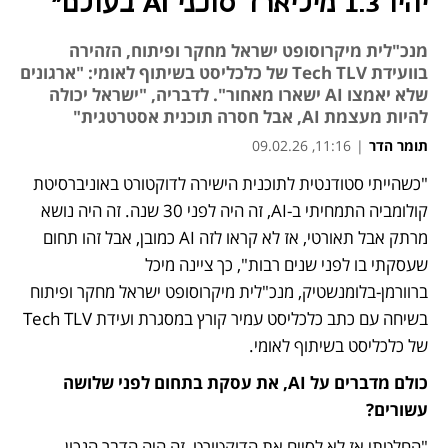
יהיו 1.3 מיליארד סוכני AI בעולם"
מנכ"לית מיקרוסופט ישראל מחקר ופיתוח, הזהירה
בוועידת Tech TLV של כלכליסט בשיתוף לאומי: "ארגונים
שלא יאמצו AI ישארו מאחור". לדבריה, "ישראל יכולה
להיות מעצמת AI, אבל חסרה תוכנית אסטרטגית"
תומר הדר
|
11:16, 09.02.26
"כשהייתי סטודנטית לתוכנית הישירה לדוקטורט באוניברסיטת 
קולומביה התמחיתי ב-AI, זה היה לפני 30 שנה. זה היה נושא 
מרתק אבל תאורטי, אז לא קראו לזה AI כמובן, אבל זהו תחום 
שעסקתי בו לפני שנים רבות", כך ציינה מיכל 
ברוורמן-בלומנשטיק, מנכ"לית מיקרוסופט ישראל מחקר ופיתוח 
בשיחה עם כתב כלכליסט עמיר קורץ במסגרת ועידת Tech TLV 
של כלכליסט בשיתוף לאומי. 
כולם מדברים על AI, את עסקת בתחום לפני שלושה 
עשורים?
"החלטתי אז לא לסיים את הדוקטורט, זה היה הדבר הנכון 