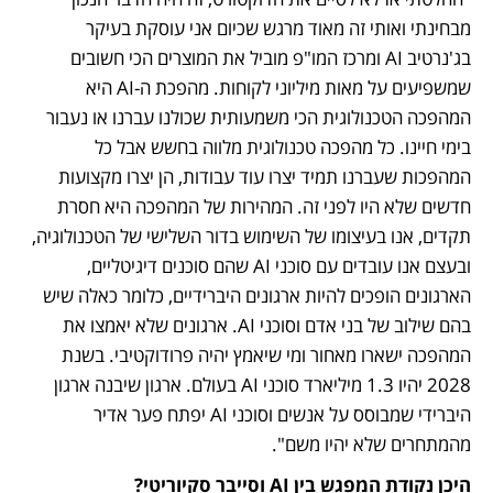
מבחינתי ואותי זה מאוד מרגש שכיום אני עוסקת בעיקר 
בג'נרטיב AI ומרכז המו"פ מוביל את המוצרים הכי חשובים 
שמשפיעים על מאות מיליוני לקוחות. מהפכת ה-AI היא 
המהפכה הטכנולוגית הכי משמעותית שכולנו עברנו או נעבור 
בימי חיינו. כל מהפכה טכנולוגית מלווה בחשש אבל כל 
המהפכות שעברנו תמיד יצרו עוד עבודות, הן יצרו מקצועות 
חדשים שלא היו לפני זה. המהירות של המהפכה היא חסרת 
תקדים, אנו בעיצומו של השימוש בדור השלישי של הטכנולוגיה, 
ובעצם אנו עובדים עם סוכני AI שהם סוכנים דיגיטליים, 
הארגונים הופכים להיות ארגונים היברידיים, כלומר כאלה שיש 
בהם שילוב של בני אדם וסוכני AI. ארגונים שלא יאמצו את 
המהפכה ישארו מאחור ומי שיאמץ יהיה פרודוקטיבי. בשנת 
2028 יהיו 1.3 מיליארד סוכני AI בעולם. ארגון שיבנה ארגון 
היברידי שמבוסס על אנשים וסוכני AI יפתח פער אדיר 
מהמתחרים שלא יהיו משם".
היכן נקודת המפגש בין AI וסייבר סקיוריטי?