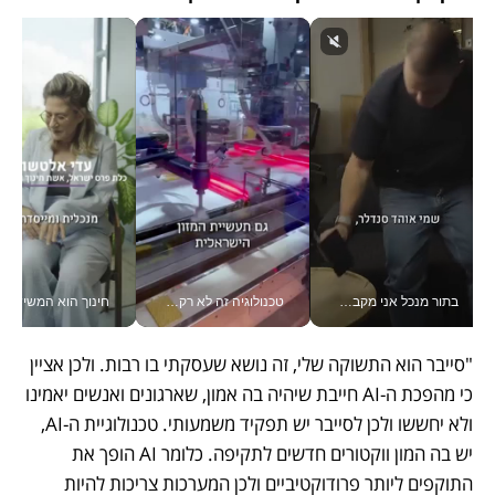
בתור מנכל אני מקבל מאות החלטות ביום, וה- Galaxy Z Fold8 Ultra עוזר לי לחתוך אותן מהר יותר_v
טכנולוגיה זה לא רק בהייטק: גם תעשיית המזון הישראלית מאמצת כלי AI, אוטומציה וניתוח דאטה בזמן אמת
חינוך הוא המש
"סייבר הוא התשוקה שלי, זה נושא שעסקתי בו רבות. ולכן אציין 
כי מהפכת ה-AI חייבת שיהיה בה אמון, שארגונים ואנשים יאמינו 
ולא יחששו ולכן לסייבר יש תפקיד משמעותי. טכנולוגיית ה-AI, 
יש בה המון ווקטורים חדשים לתקיפה. כלומר AI הופך את 
התוקפים ליותר פרודוקטיביים ולכן המערכות צריכות להיות 