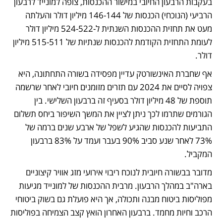
בעקבות הרבעון החיובי במישור ההכנסות, צופה למונייד לרבעון 
הרביעי (הנוכחי) הכנסות של 146-144 מיליון דולר והעלתה 
מעט את תחזית ההכנסות השנתית ל-524-522 מיליון דולר 
לעומת התחזית הקודמת להכנסות שנתיות של 515-511 מיליון 
דולר.
אף שחברת האינשורטק עדיין מפסידה בשורה התחתונה, היא 
צפויה לסיים את 2024 עם תזרים מזומנים חיובי לאחר שרשמה 
תוספת של 48 מיליון דולר בסעיף זה ברבעון השלישי. בין 
הגורמים שתרמו לכך ניתן לציין את המשך השיפור ביחס תשלום 
התביעות להכנסות שהגיע לשפל של ארבע שנים ברמה של 
73% לאחר שנע סביב 90% בעבר ועמד על 83% ברבעון 
המקביל. 
מדובר בבשורה חיובית לנוכח ריבוי אירועי מזג אוויר קיצוניים 
בארה"ב במהלך הרבעון. מרבית ההכנסות של למונייד מגיעות 
מפוליסות ביטוח מבנה ותכולה, אך היא פועלת גם בשוק ביטוחי 
הרכב וחיות מחמד. ברבעון האחרון הואץ קצב הצמיחה בפוליסות 