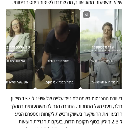
שלא מושפעות ממזג אוויר, מה שתרם לשיפור ביחס הביטוחי. 
חינוך הוא המשישמה של החיים שלי - V
בתור מנכל אני מקבל מאות החלטות ביום, וה- Galaxy Z Fold8 Ultra עוזר לי לחתוך אותן מהר יותר_v
אין שעה שלא התעסקתי במשבר - טל אלכסנדרוביץ’ שגב מנהלת משברים
בשורת ההכנסות רשמה למונייד עלייה של 19% ל-137 מיליון 
דולר, מעט מעל התחזיות. החברה הגדילה משמעותית במהלך 
הרבעון את ההשקעה בשיווק ורכישת לקוחות ומספרם הגיע 
ל-2.3 מיליון בסוף תקופת הדוח. בעקבות הגדלת הוצאות 