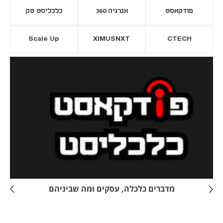
פודקאסט
אנרגיה 360
כלכליסט טק
Scale Up
XIMUSNXT
CTECH
יסייה חדשה
נפתח בכרטיסייה חדשה
מדברים כלכלה, עסקים ומה שביניהם