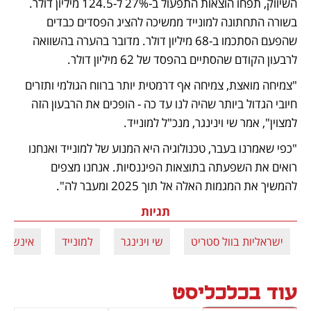
השיווק, תפחו הוצאות התפעול ב-27% ל-124.5 מיליון דולר. 
בשורה התחתונה למונייד ממשיכה להציג הפסדים כבדים 
שהפעם הסתכמו ב-68 מיליון דולר. מדובר בהערה בהשוואה 
לרבעון הקודם שהסתיים בהפסד של 62 מיליון דולר.
"צמיחה מואצת, צמיחה אף דרמטית יותר ברווח הגולמי ותזרים 
חיובי הגדול ביותר שהיה לנו עד כה - הופכים את הרבעון הזה 
למצוין", אמר שי וינינגר, מנכ"ל למונייד.
"כפי שאמרנו בעבר, טכנולוגיה היא המנוע של למונייד ואנחנו 
רואים את השפעתה בתוצאות הפיננסיות. אנחנו מצפים 
להמשיך את המגמות האלה אל תוך 2025 ומעבר לה". 
תגיות
ישראליות בוול סטריט
שי וינינגר
למונייד
אינשורט
עוד בכלכליסט