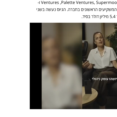
Ventures ,Palette Ventures, Supermoon Capital, Air Ventures, Beyond 22 ו-
Fresh Fund של זכי ג'מאל ז"ל, אשר היו המשקיעים הראשונים בחברה. הגיוס נעשה בשני 