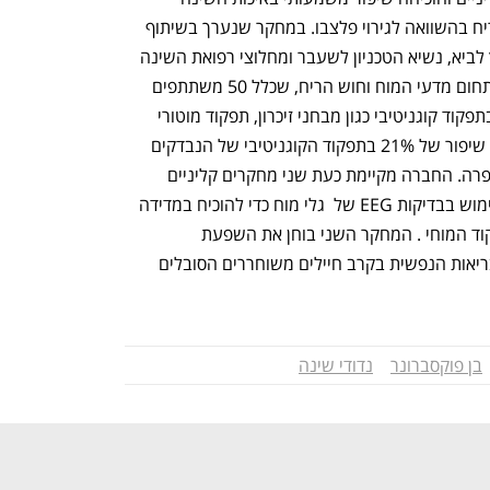
ובביצועים קוגניטיביים באמצעות גירוי הריח בהשוואה לגירוי פלצבו. במחקר שנערך בשיתוף 
עם אוניברסיטת חיפה בהובלת פרופ' פרץ לביא, נשיא הטכניון לשעבר ומחלוצי רפואת השינה 
בישראל וד"ר ענת ארזי, חוקרת מובילה בתחום מדעי המוח וחוש הריח, שכלל 50 משתתפים 
לאורך 48 לילות, נבחנו פרמטרים שונים בתפקוד קוגניטיבי כגון מבחני זיכרון, תפקוד מוטורי 
וחלוקת קשב. בלילות עם גירוי הריח הוצג שיפור של 21% בתפקוד הקוגניטיבי של הנבדקים 
ו-86% מהם דיווחו כי השינה שלהם השתפרה. החברה מקיימת כעת שני מחקרים קליניים 
נוספים בישראל. אחד המחקרים עושה שימוש בבדיקות EEG של  גלי מוח כדי להוכיח במדידה 
ישירה את ההשפעה של קימבה על התפקוד המוחי . המחקר השני בוחן את השפעת 
הטכנולוגיה על השינה, ההתאוששות והבריאות הנפשית בקרב חיילים משוחררים הסובלים 
נפתח בכרטיסייה חדשה
נפתח בכרטיסייה חדשה
בן פוקסברונר
נדודי שינה