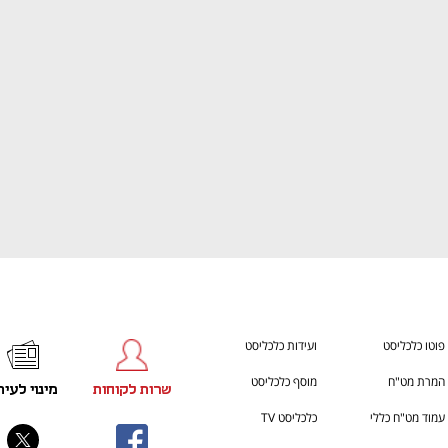
h – the gateway to Tech
You're NXT
פוטו כלכליסט
ועידות כלכליסט
המרת מט"ח
מוסף כלכליסט
שרות לקוחות
מינוי לעית
עמוד מט"ח כללי
כלכליסט TV