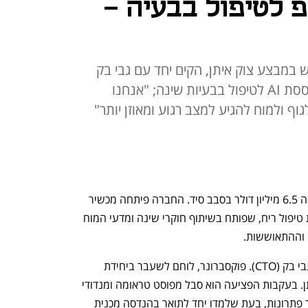
 לטיפול בבעיה -
 במבצע צוק איתן, הקים יחד עם גבי בק
את קימבה - שמציעה מערכת מבוססת AI לטיפול בבעיות שינה; "אנחנו
ף ולמוח להגיע למצב רגוע ומאוזן יותר"
חברת הסטארט-אפ קימבה (Kimba) גייסה 6.5 מיליון דולר בסבב סיד. החברה פיתחה מכשיר 
מבוסס AI לשיפור איכות השינה באמצעות טיפול ריח, שפותח בשיתוף חוקרי שינה ומדעי המוח 
 וההתאוששות. 
מייסדי קימבה הם בן פוקסברונר (CEO) וגבי בק (CTO). פוקסברונר, לוחם לשעבר ביחידת 
עוקץ, נפצע באורח אנוש במבצע צוק איתן. בעקבות הפציעה הוא סבל מפוסט טראומה ומנדודי 
שינה כרוניים. לאחר שנים של חיפוש אחר פתרונות, בעת שלמדו יחד לתואר בהנדסה מכנית 