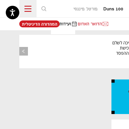
Duns 100
פורטל פיננסי
נפתח בכרטיסייה חדשה
הדואר האדום
ועידות
המהדורה הדיגיטלית
יכה לשלם
כישת
BASE: ההפסד
הרבעוני זינק ל-76