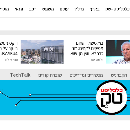
כלכליסט-טק
בארץ
נדל"ן
עולם
משפט
רכב
פנאי
מוסף
באלטשולר שחם
וויקס ממש
מפיקים לקחים: "זה
ביוקר על ר
כבר לא 'וואן מן' שואו
44
של גילעד"
אלמוג עזר
סופי שולמן
מיליון דולר
הקברניט
מכשירים ומדריכים
שוברת קודים
TechTalk