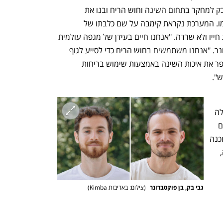
באוניברסיטת תל אביב,  פנו פוקסברונר ובק למחקר בתחום השינה וחוש הריח ובנו את 
המערכת שפוקסברונר היה זקוק לה בעצמו. המערכת נקראת קימבה על שם כלבתו של 
פוקסברונר שנפצעה יחד איתו, הצילה את חייו ולא שרדה. "אנחנו חיים בעידן של מגפה עולמית 
של סטרס והפרעות שינה", אומר פוקסברונר. "אנחנו משתמשים בחוש הריח כדי לסייע לגוף 
ולמוח להגיע למצב רגוע ומאוזן יותר, ולשפר את איכות השינה באמצעות שימוש בריחות 
".
החברה הוקמה רשמית ב-2024 ומעסיקה 
כיום 10 עובדים, רובם בישראל. המוצר שלה 
כבר זמין להזמנה בארה"ב ובקרוב ישווק גם 
בישראל. הערכה, הכוללת את המכשיר, תוכנה 
וחבילת ריחות מותאמים אישית לחצי שנה, 
גבי בק, בן פוקסברונר 
(
צילום: באדיבות Kimba
)