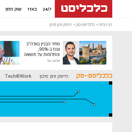
24/7
באזז
שוק ההון
דף הבית
כלכליסט-טק
הייטק והון סיכון
מחיר הבניין בארה"ב
צנח ב-90%,
והחלומות על תשואה
גבוהה התנפצו
אלמוג עזר
כלכליסט-טק
הייטק והון סיכון
Tech@Work