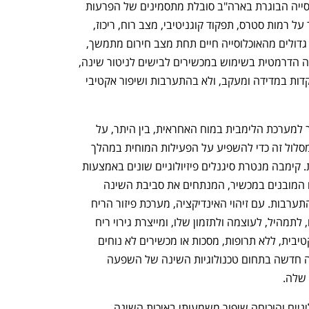
על פי מחקרים, בין 30% ל-50% מהאוכלוסייה הבוגרת בארה"ב סובלת מתסמינים של הפרעות 
שינה בדרגות שונות, המשפיעות בין היתר על רמות סטרס, תפקוד קוגניטיבי, מצב רוח, ריכוז, 
זיכרון ואיכות החיים. בישראל שבה חלקים גדולים מהאוכלוסייה חיים תחת מצב חירום מתמשך, 
היקף הבעיה אף חמור יותר. למרות העלייה הדרמטית בשימוש במכשירים לבישים לניטור שינה, 
רוב הטכנולוגיות הקיימות כיום עדיין מתמקדות במדידה ומעקב, ולא בהתערבות ושיפור אקטיבי 
מסלול חוש הריח במוח מקושר באופן ישיר למערכת הלימבית במוח האחראית, בין היתר, על 
עיבוד רגשות וזיכרון. קימבה משתמשת במסלול זה כדי להשפיע על הפעילות המוחית במהלך 
השינה ללא מגע ומבלי לגרום להתעוררות. קימבה מנטרת סיגנלים פיזיולוגיים שונים באמצעות 
התחברות למגוון שעונים חכמים וסנסורים המובנים במכשיר, המנתחים את סביבת השינה 
ומזהים בזמן אמת אינדיקציות המצריכות התערבות. עם זיהוי האינדיקציה, מערכת פיזור הריח 
היושבת ליד המיטה מייצרת התאמה לריח, לתמהיל, לעוצמה ולתזמון שלו, ומייצרת גירוי ריח 
מדויק שמסייע להגיע לשינה עמוקה ואפקטיבית, ללא תרופות, מסכות או מכשירים לא נוחים 
שמפריעים לשינה. החברה יוצרת קטגוריה חדשה בתחום טכנולוגיות השינה של השפעה 
 שלה.
המערכת של קימבה נבחנה במחקרים קליניים והוכיחה שיפור משמעותי באיכות השינה 