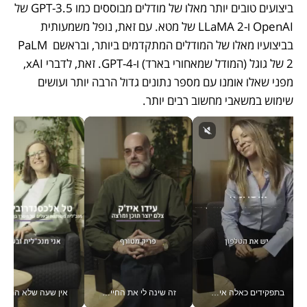
ביצועים טובים יותר מאלו של מודלים מבוססים כמו GPT-3.5 של 
OpenAI ו-LLaMA 2 של מטא. עם זאת, נופל משמעותית 
בביצועיו מאלו של המודלים המתקדמים ביותר, ובראשם PaLM 
2 של גוגל (המודל שמאחורי בארד) ו-GPT-4. זאת, לדברי xAI, 
מפני שאלו אומנו עם מספר נתונים גדול הרבה יותר ועושים 
שימוש במשאבי מחשוב רבים יותר.
בתפקידים כאלה אי אפשר לחכות: אושרת לוי מניעה השקעות ענק מהטלפון_v
זה שינה לי את החיים: איך עידו איז'ק הופך את הסמארטפון לכלי צילום מקצועי_v
אין שעה שלא התעסקתי במשבר - טל אלכסנדרוביץ’ שגב מנהלת משברים