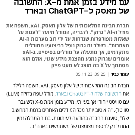
עם מידע בזמן אמת מ-X: התשובה
של מאסק ל-ChatGPT ובארד
חברת הבינה המלאכותית של אלון מאסק, xAI, חשפה את
מודל ה-AI "גרוק". לדבריה, המודל מיועד "לענות על
שאלות מפולפלות שנדחות על ידי רוב מערכות ה-AI
האחרות". בשלב זה גרוק נופל בביצועיו ממודלים
מתקדמים, אך מתעלה על מודלים בסיסיים. ב-xAI
אומרים שגרוק נמנע מהצגת מידע שגוי, אולם הוא
מסתמך על X בה מוצג לא מעט פייק
עומר כביר
|
09:25, 05.11.23
חברת הבינה המלאכותית של אלון מאסק, xAI, חשפה הלילה 
נפתח בכרטיסייה חדשה
נפתח בכרטיסייה חדשה
את 
התשובה שלה ל-ChatGPT
ובארד
, מודל שפה גדולה (LLM) 
עם טוויסט ייחודי אך בעייתי: מידע בזמן אמת מ-X (לשעבר 
טוויטר). "הוא טוב יותר מכל המודלים האחרים ברמת המחשוב 
שלו", טוענת החברה בהודעה לעיתונות. בתור התחלה זמין 
המודל רק למספר מצומצם של משתמשים בארה"ב.