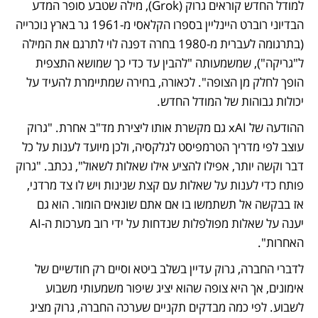
למודל החדש קוראים גרוק (Grok), מילה שטבע סופר המדע 
הבדיוני רוברט היינליין בספרו הקלאסי מ-1961 גר בארץ נוכרייה 
(בתרגומה לעברית מ-1980 בחרה דפנה לוי לתרגם את המילה 
ל"גריקה"), שמשמעותה "להבין עד כדי כך שמושא התצפית 
הופך לחלק מן הצופה". לכאורה, בחירה שמתיימרת להעיד על 
יכולות גבוהות של המודל החדש.
ההודעה של xAI גם מקשרת אותו ליצירת מד"ב אחרת. "גרוק 
עוצב לפי מדריך הטרמפיסט לגלקסיה, ולכן מיועד לענות על כל 
דבר וקשה יותר, אפילו להציע אילו שאלות לשאול", נכתב. "גרוק 
פותח כדי לענות על שאלות עם קצת שנינות ויש לו צד מרדני, 
אז בבקשה אל תשתמשו בו אם אתם שונאים הומור. הוא גם 
יענה על שאלות מפולפלות שנדחות על ידי רוב מערכות ה-AI 
האחרות".
לדברי החברה, גרוק עדיין בשלב ביטא וסיים רק חודשיים של 
אימונים, אך היא צופה שהוא יציג שיפור משמעותי משבוע 
לשבוע. לפי כמה מבדקים תקניים שערכה החברה, גרוק מציג 