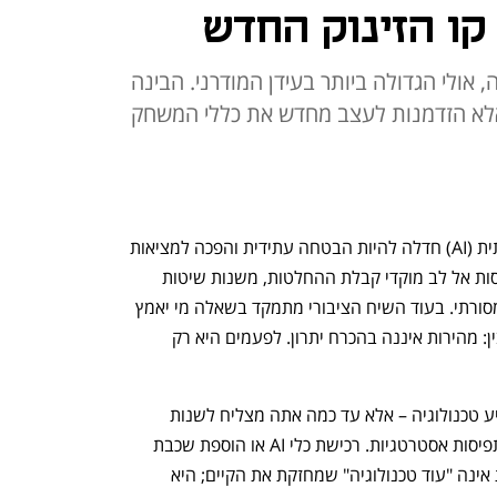
קו הזינוק החדש
אולי הגדולה ביותר בעידן המודרני. הבינה
 אלא הזדמנות לעצב מחדש את כללי המשחק
2025  תיזכר כשנה שבה הבינה המלאכותית (AI) חדלה להיות הבטחה עתידית והפכה למציאות 
עסקית חוצת גבולות. מערכות חכמות נכנסות אל לב מוקדי קבלת ההחלטות, משנות שיטות 
עבודה ומערערות את המבנה הארגוני המסורתי. בעוד השיח הציבורי מתמקד בשאלה מי יאמץ 
מהר יותר את הכלים החדשים, חשוב להבין: מהירות איננה בהכרח יתרון. לפעמים היא רק 
האתגר האמיתי אינו כמה מהר אתה מטמיע טכנולוגיה – אלא עד כמה אתה מצליח לשנות 
תרבות ארגונית, תהליכי קבלת החלטות ותפיסות אסטרטגיות. רכישת כלי AI או הוספת שכבת 
אוטומציה אינם מספיקים. בינה מלאכותית אינה "עוד טכנולוגיה" שמחזקת את הקיים; היא 