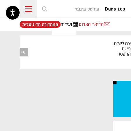
Duns 100
פורטל פיננסי
נפתח בכרטיסייה חדשה
הדואר האדום
ועידות
המהדורה הדיגיטלית
יכה לשלם
כישת
BASE: ההפסד
הרבעוני זינק ל-76