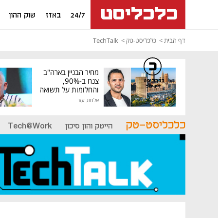
24/7
באזז
שוק ההון
דף הבית
כלכליסט-טק
TechTalk
מחיר הבניין בארה"ב
צנח ב-90%,
כלכליסט
דיגיטל
והחלומות על תשואה
גבוהה התנפצו
אלמוג עזר
כלכליסט-טק
הייטק והון סיכון
Tech@Work