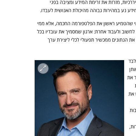
משנה את כללי המשחק. היא מצמצמת היררכיות, מזרזת את זרימת המידע ומציבה בפני 
ידע נע במהירות גבוהה מהיכולת האנושית לעבדו.
במציאות כזו, היתרון התחרותי לא יגיע ממי שהטמיע ראשון את הפלטפורמה החכמה, אלא ממי 
שהצליח לעצב תרבות ארגונית שמסוגלת לחשוב ולעבוד אחרת: ארגון שמסמיך את עובדיו בכל 
הדרגים, מקבל החלטות בזמן אמת, והופך את הנתונים ממכשיר תפעולי לכלי ליצירת ערך 
ארגונים שימשיכו לרדוף אחרי המהירות בלבד 
יגלו שהם רצים מהר יותר אך עדיין בתוך אותן 
מגבלות מוכרות. לעומתם, מי שיעזו לשבור את 
המסלול, לשאול שאלות חדשות ולהתנסות 
במבנים גמישים, יהיו אלה שיעצבו מחדש את 
תגר, הדורש הנהלה 
אמיצה שמוכנה לפרק דפוסים קיימים, תרבות 
בטכנולוגיה – אלא גם בהון האנושי: הכשרות, 