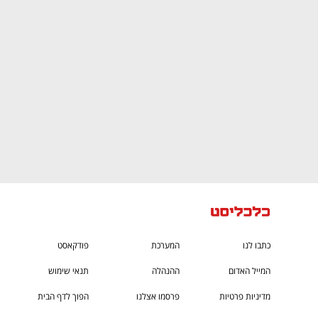
CTech – the
הבית של ההייטק הישראלי
כתבו לנו
המערכת
פודקאסט
המייל האדום
ההנהלה
תנאי שימוש
מדיניות פרטיות
פרסמו אצלנו
הפוך לדף הבית