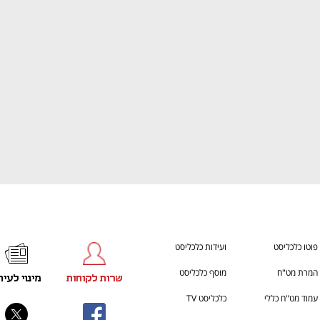
ענף במתח גבוה
מדברים כלכלה, עסקים ומה שב
פוטו כלכליסט
ועידות כלכליסט
המרת מט"ח
מוסף כלכליסט
שרות לקוחות
מינוי לעית
עמוד מט"ח כללי
כלכליסט TV