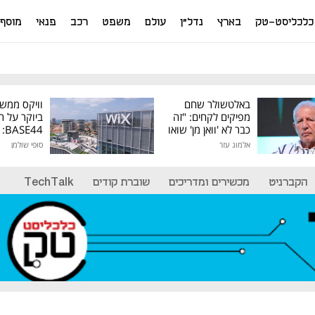
כלכליסט-טק
בארץ
נדל"ן
עולם
משפט
רכב
פנאי
מוסף
באלטשולר שחם
וויקס ממש
מפיקים לקחים: "זה
ביוקר על ר
כבר לא 'וואן מן' שואו
44
של גילעד"
אלמוג עזר
סופי שולמן
מיליון דולר
הקברניט
מכשירים ומדריכים
שוברת קודים
TechTalk