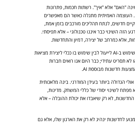
בסיסקו אנו רואים בבירור שהשאלה כבר אינה "האם" אלא "איך". רשתות חכמות, פתרונות 
אבטחה וכלי AI מתקדמים הפכו לסטנדרט. העוצמה האמיתית מתגלה כאשר הם מאפשרים 
לארגונים לפרוץ גבולות: לייצר מודלים עסקיים חדשים, לנתח תהליכים מורכבים בזמן אמת, 
ולזהות הזדמנויות שהיו סמויות מן העין. ברגע הזה השינוי כבר איננו טכנולוגי – אלא תפיסתי. 
, אלא כמרחב של יצירה, דמיון והתחדשות.
אני מאמין שהארגונים שידעו להבדיל בין שימוש ב-AI לייעול לבין שימוש בו ככלי ליצירת מציאות 
חדשה הם אלה שיהפכו למובילי השוק. זהו לא תסריט עתידי; כבר היום אנו רואים חברות 
צעות חדשנות מבוססת AI.
אנו עומדים בעיצומה של מהפכה עמוקה, אולי הגדולה ביותר בעידן המודרני. בינה מלאכותית 
יוצרת איננה עוד טכנולוגיה מהפכנית  אלא מפתח לשינוי יסודי של כללי המשחק. מדינות, 
ארגונים ויחידים שלא ישכילו לרכב על גלי החדשנות, לא רק שיאבדו את יכולת ההובלה – אלא 
מי שידע להפוך את ה-AI  ממנוע לייעול למנוע לחדשנות ינהיג לא רק את הארגון שלו, אלא גם 