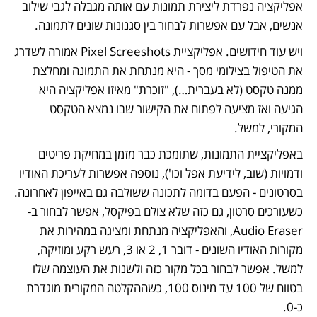
אפליקציה נפרדת ליצירת תמונות עם אותה מגבלה לגבי שילוב 
אנשים, אבל עם אפשרות לבחור בין סגנונות שונים לתמונה.
ויש עוד חידושים. אפליקציית Pixel Screeshots אמורה לשדרג 
את הטיפול בצילומי מסך - היא מנתחת את התמונה ומחלצת 
ממנה טקסט (לא בעברית…), "זוכרת" מאיזו אפליקציה היא 
הגיעה ואז מציעה לפתוח את הקישור שבו נמצא הטקסט 
המקורי, למשל.
באפליקציית התמונות, שתומכת כבר מזמן במחיקת פריטים 
ודמויות (שוב, לידיעת אפל וכו'), נוספה אפשרות לעריכת האודיו 
בסרטונים - הפעם בדומה לתכונה ששולבה גם באייפון לאחרונה. 
כשעורכים סרטון, גם כזה שלא צולם בפיקסל, אפשר לבחור ב-
Audio Eraser, והאפליקציה מנתחת ומציגה במהירות את 
מקורות האודיו השונים - דובר 1, 2 או 3, רעש רקע ומוזיקה, 
למשל. אפשר לבחור בכל מקור כזה ולשנות את העוצמה שלו 
בטווח של 100 עד מינוס 100, כשההקלטה המקורית מוגדרת 
כ-0.