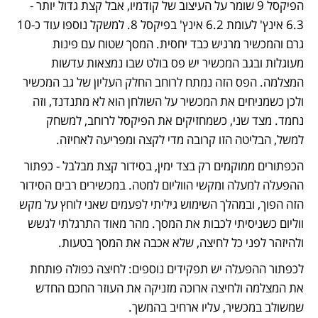
הפיקסל 9 שומר על העיצוב של קודמיו, אבל קצת גדול יותר - 
6.3 אינץ' לעומת 6.2 אינץ' בפיקסל 8. למשקל נוספו עוד כ-10 
גרם והמכשיר מרגיש כבד יחסית. המסך שטוח עם פינות 
מעוגלות ובגב המכשיר יש פס בולט שבו נמצאות עדשות 
המצלמה. הפס הזה נמתח לרוחב החלק העליון של גב המכשיר 
ולכן כשמניחים את המכשיר על השולחן הוא לא מתנדנד, וזה 
נחמד. מצד שני, כשמחזיקים את הפיקסל לרוחב, למשחק 
למשל, הבליטה הזו קרובה מדי לקצה ומפריעה לאחיזה.
הכפתורים ממוקמים רק בצד ימין, בסידור קצת מבלבל - כפתור 
ההפעלה למעלה ומקשי הווליום למטה. במכשירים רבים הסידור 
הזה הפוך, ובמהלך השימוש גיליתי לפעמים שאני לוחץ על מקש 
ווליום כשניסיתי לכבות את המסך. מהר מאוד התרגלתי לגשש 
ולהיזהר לפני כל לחיצה, שלא אכבה את המסך בטעות.
לכפתור ההפעלה יש תפקידים נוספים: לחיצה כפולה פותחת 
את המצלמה ולחיצה ארוכה מזניקה את העוזר החכם החדש 
שמשולב במכשיר, עליו ארחיב בהמשך.