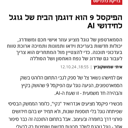
בדיקת כלכליסט
הפיקסל 9 הוא דוגמן הבית של גוגל
לחידושי AI
הסמארטפון של גוגל מציע עוזר אישי חכם ומשודרג,
יכולות חדשות בעריכת וידאו ותמונות ותמיכה ארוכת טווח
בעדכוני תוכנה. כדי להצטיין מול המתחרים הוא צריך
לעבור גם שדרוג של נפח האחסון ושל הסוללה
איתי שמושקוביץ
|
18:55, 12.10.24
אם למישהו נשאר צל של ספק לגבי התחום הלוהט בשוק 
נפתח בכרטיסייה חדשה
הסמארטפונים, הגיעה גוגל עם הפיקסל 9 שהושק בקיץ 
והבהירה חד משמעית - זו שעת ה-AI.
מכשירי פיקסל מציעים אנדרואיד "נקי", כלומר הממשק הבסיסי 
שפיתחה גוגל בלי תוספות שונות, ולא תמיד יש בהם חידושים 
פורצי דרך בחומרה ובעיצוב. אבל בתחום התוכנה זה כבר סיפור 
אחר - גוגל נוהגת לשלב תכונות חדשות שזמינות רק לבעלי 