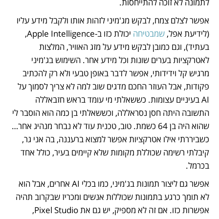
לתמונה לא זוכה להתייחסות.
אפשר לצלם צמח, לבקש מג'מיני לזהות אותו ולקבל מידע עליו 
(לידיעת אפל, 
שמבטיחה
 יכולת כזו ב-Apple Intelligence, 
בעתיד), וגם כמובן לבקש מידע על מזג האוויר, המלצות 
לאטרקציות בערים שונות וכל מידע אחר. השימוש בג'מיני 
מרגיש קל וידידותי, אפשר לדבר באופן טבעי ולא רק להכתיב 
פקודות, אבל העוזר החכם מדגים שוב למה לא צריך לסמוך על 
AI בעיניים עצומות. כששאלתי מי עומד בראש חזבאללה 
התשובה היתה חסן נסראללה, וכששאלתי בן כמה הוא הוסבר לי 
שהוא היה בן 64 כשמת. טוב, טכנית עוד לא נבחר מנהיג אחר… 
כשביררתי אילו אטרקציות אפשר למצוא ברעננה, בה אני גר, 
קיבלתי רשימה שכוללת מקומות שלא קיימים בעיר, כולל אחד 
בכרמל.
אפשר גם ליצור תמונות בג'מיני, כמו בכלי AI אחרים, אבל הוא 
לא תומך כרגע בתמונות שכוללות אנשים ומכריז שבקרוב תהיה 
אפשרות כזו. אם זה לא מספיק, יש גם את Pixel Studio, 