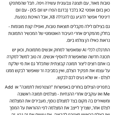
טובות מאוד, עם תצוגה צבעונית עשירה ויפה. חבל שהסתפקו 
כאן בזום אופטי X2 בלבד (בדגם הפרו יש זום X5) - עם זום 
דיגיטלי אפשר להגיע גם להגדלה X8, אבל האיכות נפגעת. 
גם בצילום לילה מקבלים תוצאות טובות, ואפילו קצת מוגזמות - 
בחלק מהמקרים אחרי העיבוד האוטומטי של המכשיר התמונות 
נראות כאילו הן צולמו ביום.
התרגלנו לכלי AI שמאפשר למחוק אנשים מתמונות, וכאן יש 
תכונה חדשה שמאפשרת להוסיף אנשים. זה טוב למשל למקרה 
בו אתם רוצים ליצור תמונה קבוצתית שתכלול גם את מי שלקח 
על עצמו את תפקיד הצלם, ואין בסביבה זר שאפשר לבקש ממנו 
לצלם - או שלא נעים לכם לבקש.
בתפריט הצילום בוחרים באפשרות "הצטרפות לתמונה" או Add 
Me ואז עוקבים אחרי ההנחיות - מצלמים תמונה ראשונה 
ומשאירים בה מקום בצד למצולם נוסף, מעבירים את המצלמה 
לצלם אחר, שצריך לייצב את המצלמה לפי ההוראות על המסך 
ואז הצלם הראשון מצטרף לקבוצה. אם עושים את זה נכון, זה 