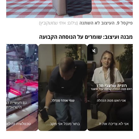
פיקסל 9. העיצוב לא השתנה
(
צילום: איתי שמושקוביץ
)
מבנה ועיצוב: שומרים על הנוסחה הקבועה
אני לא צריכה את המשרד: רונית שרעבי-חדד מנהלת ארגון של 30000 עובדים מכל מקום_v
בתור מנכל אני מקבל מאות החלטות ביום, וה- Galaxy Z Fold8 Ultra עוזר לי לחתוך אותן מהר יותר_v
טכנולוגיה זה לא רק בהייטק: גם תעשיי