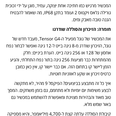
המכשיר מרגיש כמו חתיכה אחת יצוקה, עמיד, מוגן על ידי זכוכית 
גורילה גלאס ויקטוס 2 ועומד בתקן IP68, מה שאמור להבטיח 
הגנה טובה מאבק ומים.
חומרה: הזיכרון והסוללה שודרגו
את המכשיר של גוגל מפעיל ה-Tensor G4, מעבד חדש של 
גוגל, הזיכרון שודרג מ-8 גיגה בייט ל-12 גיגה ואפשר לבחור נפח 
אחסון של 128 או 256 גיגה בייט. הערת ביניים: חלק 
מהמתחרות כבר מציעות 256 גיגה בתור נפח התחלתי, והגיע 
הזמן ליישר קו בתחום הזה. אם כבר יישור קו, אין כאן כמובן 
כרטיס זיכרון או שקע לאוזניות חוטיות.
איך כל זה מתבצע בביצועים? הפיקסל 9 מהיר, לא מתקשה 
לבצע משימות יום יומיות ולא מתחמם, גם בזמן משחקים. המסך 
טוב מאוד והבהירות מצוינת ומאפשרת להשתמש במכשיר גם 
באור שמש מלא.
קיבולת הסוללה עלתה קצת ל-4,700 מיליאמפר, והיא מספיקה 