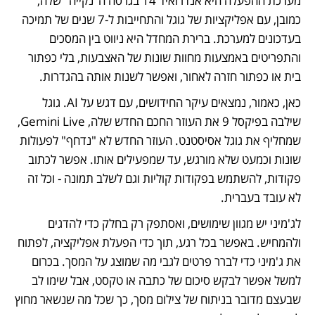
מערכת ההפעלה היא אנדרואיד 14 בגרסה ה"נקייה" שלה, 
כמובן, עם אפליקציות של גוגל והתחייבות ל-7 שנים של תמיכה 
בעדכונים למערכת. ברירת המחדל היא ניווט בין המסכים 
והתפריטים באמצעות מחוות שונות של האצבעות, בלי כפתור 
בית או כפתור חזרה לאחור, ואפשר לשנות אותה בהגדרות. 
כאן, כאמור, נמצאים עיקר החידושים, עם דגש על AI. גוגל 
שילבה בפיקסל 9 את העוזר החכם החדש שלה, Gemini Live, 
שמחליף את גוגל אסיסטנט. העוזר החדש לא "נדחף" לפעולות 
שונות וכמעט שלא מורגש, עד שמפעילים אותו. אפשר לכתוב 
פקודות, להשתמש בפקודות קוליות וגם לשלב תמונה - וכל זה 
לא עובד בעברית. 
לג'מיני יש מגוון שימושים, ואסתפק רק בחלק כדי להדגים 
ולהמחיש. באפשר בכל רגע, תוך כדי הפעלת אפליקציה, לפתוח 
את ג'מיני כדי לברר פרטים לגבי מה שמוצג על המסך. בכרום 
למשל אפשר לבקש סיכום של כתבה או טקסט, אבל שימו לב 
שבעצם מדובר בניתוח של צילום מסך, כך שכל מה שנשאר מחוץ 