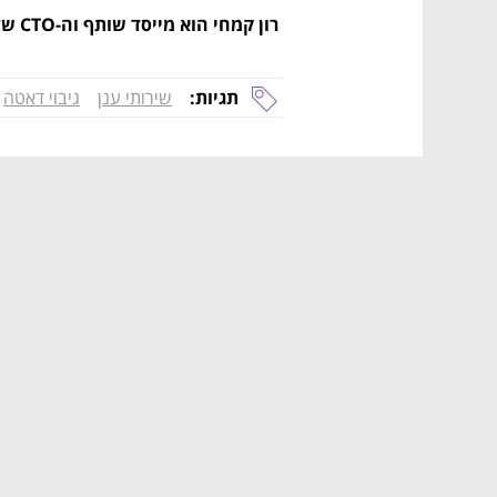
 רון קמחי הוא מייסד שותף וה-CTO של Eon
תגיות:
שירותי ענן
גיבוי דאטה