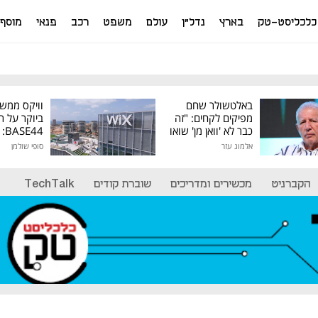
כלכליסט-טק
בארץ
נדל"ן
עולם
משפט
רכב
פנאי
מוסף
באלטשולר שחם
וויקס ממש
מפיקים לקחים: "זה
ביוקר על ר
כבר לא 'וואן מן' שואו
44
של גילעד"
אלמוג עזר
סופי שולמן
מיליון דולר
הקברניט
מכשירים ומדריכים
שוברת קודים
TechTalk