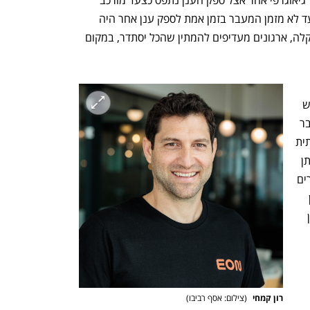
בזמן אמת. המעבר לסביבה חלופית באזור גיאוגרפי אחר אצל ספק הענן נתפס כצעד מורכב 
ועתיר סיכונים, ולכן נדחה לרגע האחרון. עד לא מזמן המעבר בזמן אמת לספק ענן אחר היה 
בלתי אפשרי וכך נוצר מצב שבו, ברגעי תקלה, ארגונים מעדיפים להמתין שהכל יסתדר, במקום 
עיקרון אחר לגמרי: המידע חייב להיות נגיש 
תמיד, גם כאשר מתרחשת תקלה. לא מדובר 
בביטוח שמחכה לשעת חירום, אלא בתשתית 
פעילה שמאפשרת המשכיות תפעולית. ניתן 
לבנות כיום אסטרטגיות שמחברות בין אזורים 
שונים או בין ספקי ענן שונים, כך שהארגון 
שומר על גישה מלאה למידע שלו גם בזמן 
רון קמחי 
(
צילום: אסף רביבו
)