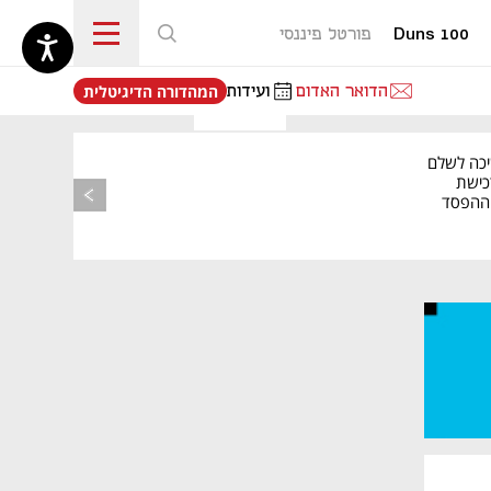
Duns 100
פורטל פיננסי
נפתח בכרטיסייה חדשה
הדואר האדום
ועידות
המהדורה הדיגיטלית
יכה לשלם
כישת
BASE: ההפסד
הרבעוני זינק ל-76