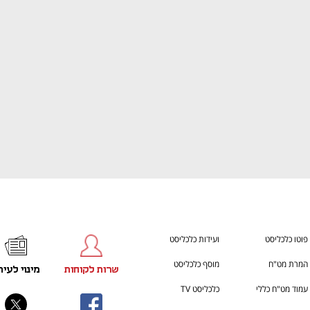
ענף במתח גבוה
מדברים כלכלה, עסקים ומה שב
פוטו כלכליסט
ועידות כלכליסט
המרת מט"ח
מוסף כלכליסט
שרות לקוחות
מינוי לעית
עמוד מט"ח כללי
כלכליסט TV