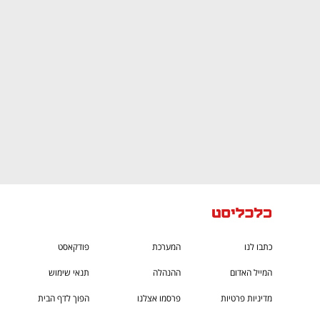
CTech – the
הבית של ההייטק הישראלי
כתבו לנו
המערכת
פודקאסט
המייל האדום
ההנהלה
תנאי שימוש
מדיניות פרטיות
פרסמו אצלנו
הפוך לדף הבית