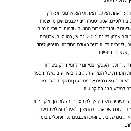
 לנוע קדימה.
לאורך שנותיי בתחום ראיתי שוב ושוב שברגע האמת האתגר האמיתי הוא ארגוני, ולא רק 
טכנולוגי. מנהלים מהססים להפעיל תהליכים חלופיים, אסטרטגיות ריבוי עננים אינן מיושמות, 
ועל מנת לגשת למידע המגובה לקוחות נאלצים לשחזר סביבות מחשוב שלמות. חוויתי מצבים 
דומים בעבר, כולל האירוע המשמעותי שחוותה אמזון בשנת 2021. גם אז, כמו היום, ארגונים 
רבים מצאו את עצמם מנותקים ממידע חיוני, לעיתים בלי תוכנית פעולה מסודרת. הניסיון לימד 
, אלא גם בתפיסה.
הגישה למידע חייבת להיות חלק בלתי נפרד מהתכנון העסקי. במקום להתמקד רק בשחזור 
סביבות ענן שלמות, צריך לחשוב על זמינות מתמדת של המידע המגובה. באירועים כאלה מספר 
אדיר של לקוחות מנסים לעבור להשתמש באזורים גיאוגרפים אחרים בענן וספקיות הענן לא 
רה למידע המגובה קריטית. 
האירועים של השבוע ממחישים שהענן הוא תשתית חשובה אך לא חסינה. תקלות הן חלק בלתי 
נמנע מעולם דיגיטלי מורכב. מה שקובע את היכולת של ארגון להמשיך לפעול הוא לא מניעת 
התקלה, אלא האופן שבו הוא נערך אליה. ארגונים שמבינים זאת, מתכננים נכון ופועלים בזמן, 
ת.