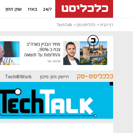
24/7
באזז
שוק ההון
דף הבית
כלכליסט-טק
TechTalk
מחיר הבניין בארה"ב
צנח ב-90%,
כלכליסט
דיגיטל
והחלומות על תשואה
גבוהה התנפצו
אלמוג עזר
כלכליסט-טק
הייטק והון סיכון
Tech@Work