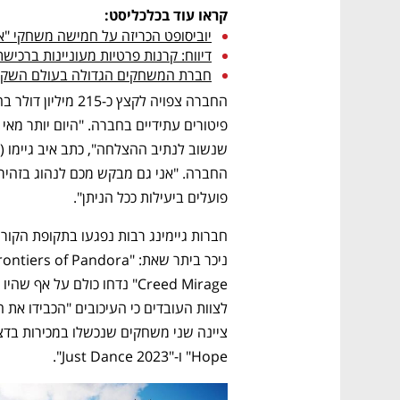
קראו עוד בכלכליסט:
יוביסופט הכריזה על חמישה משחקי "א
דיווח: קרנות פרטיות מעוניינות ברכישת
חברת המשחקים הגדולה בעולם השקיעה כ-300 מיליון דולר ב
פועלים ביעילות ככל הניתן".
Hope" ו-"Just Dance 2023".