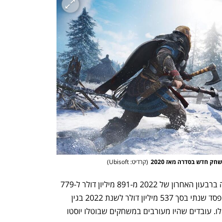
(
קרדיט: Ubisoft
)
יוביסופט עדכנה את תחזית ההכנסות שלה ברבעון האחרון של 2022 מ-891 מיליון דולר ל-779 
מיליון דולר; כמו כן, החברה צופה לספוג הפסד שנתי בסך 537 מיליון דולר לשנת 2022 בגין 
עלויות מחקר ופיתוח על המשחקים שבוטלו. עובדים שהיו מעורבים במשחקים שבוטלו יוסטו 