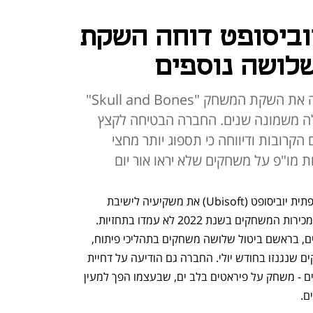
יוביסופט דוחה השקת
לושה נוספים
יצרנית המשחקים הצרפתית דחתה את השקת המשחק "Skull and Bones"
ה משמונה שנים. החברה הבטיחה לקצץ
ים הקרובות ודיווחה כי תספוג יותר מחצי
ת מו"פ על משחקים שלא יראו אור יום
אתמול (ד') כינסה יצרנית המשחקים הצרפתית יוביסופט (Ubisoft) את משקיעיה לישיבת 
חירום. החברה נאלצה להודות בפניהם שמכירות המשחקים בשנת 2022 לא עמדו בתחזיות. 
יוביסופט הודיעה על מספר צעדים דרסטיים, בראשם ביטול שלושה משחקים בתהליכי פיתוח, 
שטרם הוכרזו. זאת בנוסף לארבעה משחקים שנגנזו בחודש יולי. החברה גם הודיעה על דחיית 
השקת "Skull and Bones" בכמה חודשים - משחק על פיראטים בלב ים, שבעצמו הפך למעין 
ם.