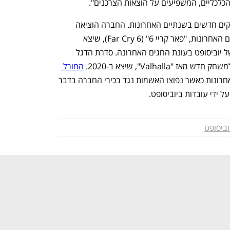
כלכליים, המשפיעים על הוצאות הצרכנים".
יוביסופט סבלה מ"בצורת" קשה של משחקים חדשים בשנתיים האחרונות. החברה הוציאה 
תחת ידה רק כותר משמעותי אחד בשנתיים האחרונות, "פאר קריי 6" (Far Cry 6), שיצא 
ב-2021 ונותר המשחק רב-המכר היחיד של יוביסופט בעונת החגים האחרונה. סדרת הדגל 
Valhall", שיצא ב-2020. 
המורל 
 נוספת בשנים האחרונות כאשר נפוצו האשמות נגד בכירי החברה בדבר 
 ידי עובדות ביוביסופט.
וביסופט