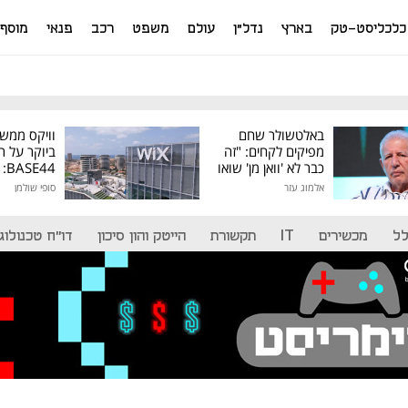
כלכליסט-טק
בארץ
נדל"ן
עולם
משפט
רכב
פנאי
מוסף
באלטשולר שחם
וויקס ממש
מפיקים לקחים: "זה
ביוקר על ר
כבר לא 'וואן מן' שואו
44
של גילעד"
אלמוג עזר
סופי שולמן
מיליון דולר
לל
מכשירים
IT
תקשורת
הייטק והון סיכון
דו"ח טכנולוגי