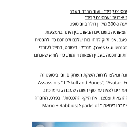
ססינס קריד" - ועוד הרבה מעבר
 יצרנית "אססינס קריד"
יוביסופט
החברה צפויה לקצץ כ-215 מיליון דולר בהוצאותיה בשנתיים הבאות, בין היתר באמצעות 
פיטורים עתידיים בחברה. "היום יותר מאי פעם, אני זקוק למחויבות שלכם ולכוחכם כדי להבטיח 
שנשוב לנתיב ההצלחה", כתב איב גיימו (Yves Guillemot), מנכ"ל יוביסופט, במייל לעובדי 
החברה. "אני גם מבקש מכם לנהוג בזהירות ובחוכמה בעניין הוצאות ויוזמות, כדי לוודא שאנחנו 
חברות גיימינג רבות נפגעו בתקופת הקורונה ונאלצו לדחות השקת משחקים, וביוביסופט זה 
ניכר ביתר שאת: "Skull and Bones", "Avatar: Frontiers of Pandora" ו-"Assassin's 
Creed Mirage" נדחו כולם על אף שהיו אמורים לצאת עד סוף השנה שעברה. גיימו כתב 
לצוות העובדים כי העיכובים "הכבידו את ההוצאות וצמצמו את היקף ההכנסות". בפרט, החברה 
ציינה שני משחקים שנכשלו במכירות בדצמבר ובינואר: "Mario + Rabbids: Sparks of 