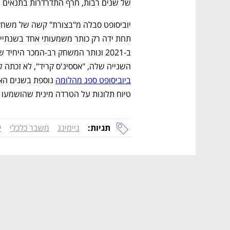
של שנים רבות, חרף התדרדרות בתנאים ה
השנייה שלה, "אססינ'ס קריד", לא זכתה למשחק חדש מאז "a
ביוביסופט ספג מהלומה
טיוח תלונות על הטרדה מינית שהושמעו על
תגיות:
גיימינג
משבר כלכלי
י