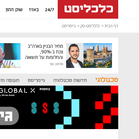
24/7
באזז
שוק ההון
דף הבית
כלכליסט-טק
גיימריסט
מחיר הבניין בארה"ב
צנח ב-90%,
והחלומות על תשואה
גבוהה התנפצו
אלמוג עזר
טכנולוגי
חדשות טכנולוגיה
גיימריסט
תעופה וח