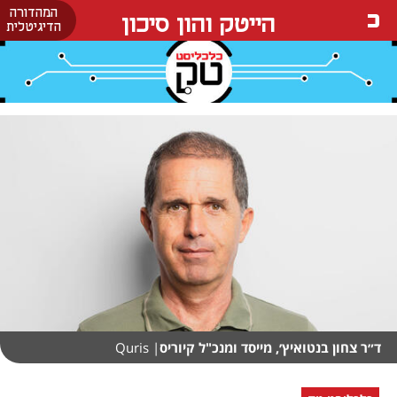
המהדורה
הייטק והון סיכון
הדיגיטלית
ד״ר צחון בנטואיץ׳, מייסד ומנכ"ל קיוריס
| Quris