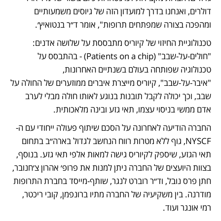
דולרים, ואנחנו בדרך למועדון הזה של גיוסים משמעותיים 
ומהפכה בצורה שמפתחים תרופות", אומר ד״ר בנטואיץ׳.
טכנולוגיית החיזוי של קיוריס מתבססת על שלושה אדנים: 
"חולים-על-שבב" (Patients on a chip) - בהתבסס על 
טכנולוגיה שפותחה בעולם בשנתיים האחרונות, 
"איבר-על-שבב", קיוריס מייצרת איברים ממוזערים של החולה על 
שבב, וכך יכולה לקבל תובנות בנוגע לאותו חולה מבלי לערב 
אדם ממשי בניסוי עצמו, תאי גזע ובינה מלאכותית.  
החברה הודיעה לאחרונה על הסכם שיתוף פעולה ייחודי עם ה-
NYSCF, גוף ללא מטרות רווח הנחשב לגדול בארה״ב בתחום 
תאי הגזע, שיספק לקיוריס גישה למאות אלפי תאי גזע. בנוסף, 
בצוות היועצים של החברה ניתן למנות את פרופ׳ אהרון צ׳חנובר, 
חתן פרס נובל, וד״ר רוברט לנגר, שותף-מייסד בחברת התרופות 
מודרנה. בין משקיעיה של החברה מתיו ברונפמן, קובי ריכטר, 
רמי אונגר ועוד.