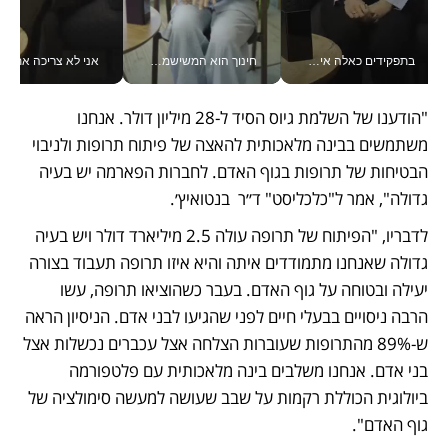
בתפקידים כאלה אי אפשר לחכות: אושרת לוי מניעה השקעות ענק מהטלפון_v
חינוך הוא המשישמה של החיים שלי - V
אני לא צריכה את המשרד:
"הודענו של השלמת גיוס הסיד ל-28 מיליון דולר. אנחנו 
משתמשים בבינה מלאכותית להאצה של פיתוח תרופות ולניבוי 
הבטיחות של תרופות בגוף האדם. לחברות הפארמה יש בעיה  
גדולה", אמר ל"כלכליסט" ד״ר  בנטואיץ׳.
לדבריו, "הפיתוח של תרופה עולה 2.5 מיליארד דולר ויש בעיה 
גדולה שאנחנו מתמודדים איתה והיא איזו תרופה תעבוד בצורה 
יעילה ובטוחה על גוף האדם. בעבר כשהוציאו תרופה, עשו 
הרבה ניסויים בבעלי חיים לפני שהגיעו לבני אדם. הניסיון הראה 
ש-89% מהתרופות שעוברות הצלחה אצל עכברים נכשלות אצל 
בני אדם. אנחנו משלבים בינה מלאכותית עם פלטפורמה 
ביולוגית הכוללת רקמות על שבב שעושה למעשה סימולציה של 
גוף האדם".