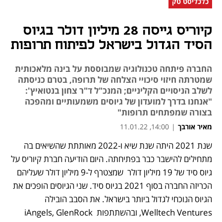
כלכליסט טק
קיוריס גייסה 28 מיליון דולר בגיוס
הסיד הגדול בישראל לפיתוח תרופות
החברה פיתחה טכנולוגיה שמבוססת על בינה מלאכותית
שמטרתה חיזוי סיכויי הצלחה של תרופה, בטרם כניסתה
לשלב הניסויים הקליניים; המנכ"ל ד"ר צחון בנטואיץ':
"אנחנו בדרך למועדון של גיוסים משמעותיים ומהפכה
בצורה שמפתחים תרופות"
מאיר אורבך
|
14:00, 11.01.22
שנת 2021 היתה שנת שיא ו-2022 מאותתת שהשיאים בה 
מתחילים להישבר כבר בפתיחתה. היום הודיעה חברת קיוריס על 
גיוס סיד של 19 מיליון דולר  שמצטרף ל-9 מיליון דולר שעליהם 
הכריזה החברה בסוף 2021 בגיוס סיד. שני הגיוסים הופכים את 
הגיוס הנוכחי לגדול ביותר בישראל. את הסבב הובילה 
Welltech Ventures, ובהשתתפות iAngels, GlenRock 