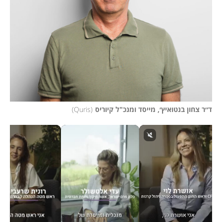
ד״ר צחון בנטואיץ׳, מייסד ומנכ"ל קיוריס
(
Quris
)