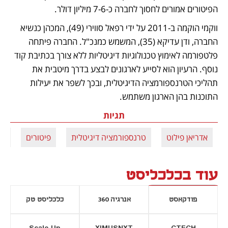
הפיטורים אמורים לחסוך לחברה כ-7-6 מיליון דולר.
ווקמי הוקמה ב-2011 על ידי רפאל סווירי (49), המכהן כנשיא 
החברה, ודן עדיקא (35), המשמש כמנכ"ל. החברה פיתחה 
פלטפורמה לאימוץ טכנולוגיות דיגיטליות ללא צורך בכתיבת קוד 
נוסף. הרעיון הוא לסייע לארגונים לבצע בדרך מיטבית את 
תהליכי הטרנספורמציה הדיגיטלית, ובכך לשפר את יעילות 
התוכנות בהן הארגון משתמש. 
תגיות
אדריאן פילוט
טרנספורמציה דיגיטלית
פיטורים
מא
עוד בכלכליסט
פודקאסט
אנרגיה 360
כלכליסט טק
Scale Up
XIMUSNXT
CTECH