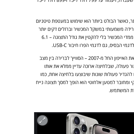
ענף במתח גבוה
מדברים כלכלה, עסקים ומה שב
דגמי האייפון פרו זכו לשדרוג משמעותי יותר, כאשר הבולט ביותר הוא שימוש במעטפת טיטניום 
למכשיר, שמספקת הגנה חזקה יותר תוך ירידה משמעותי במשקל המכשיר וברזלים דקים יותר 
סביב המסכים שאפשרו לאפל להקטין את ממדי המכשיר בלי להקטין את גודל התצוגה – 6.1 
עוד נפרדה אפל מאחד המאפיינים שליווו את האייפון החל מ-2007 – הסוויץ' לברירה בין מצב 
רגיל לשקט/רטט. הסוויץ' הפך אתה לכפתור פעולה, שבלחיצה ארוכה עדיין ממלא את אותו 
תפקיד של המתג הקודם, אבל מאפשר גם להגדיר פעולות שונות שיבוצעו בלחיצה אחת, כמו 
הפעלת הקלטה. כשדגם הפרו במצב אופקי ומחובר למטען אלחוטי הוא הופך למסך תצוגה נייח 
ירת המשתמש.