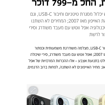
 מ-799 דולר
הרגע המיוחל הגיע: הטלפון החדש יכלול מסגרת טיטניום וחיבור USB-C, וגם
כפתור שיחליף את המתג שליווה את האייפון מאז 2007; המחירים לא השתנו
כנולוגיה אפל ווטש עם מעבד משודרג וסירי
ור לרשת
אייפונים חדשים עם מסגרת טיטניום, חיבור USB-C, מצלמה משודרגת משמעותית וכפתור 
שמחליף את המתג שליווה את האייפון מאז 2007; ואפל ווטש עם מעבד משודרג, סירי שיכולה 
להשיב לשאילתות בלי חיבור לרשת ושנשלט בתנועת אצבע – אלו ההכרזות המרכזיות של אפל 
: מחיר האייפונים לא השתנה, לפחות ברוב הדגמים.