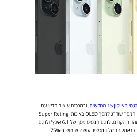
פון 15 החדשים
, ובמרכזם עיצוב חדש עם 
האי הדינמי שעד עתה שולב בדגמי הפרו. המסך שודרג למסך OLED באיכות Super Reting 
XDR ועם בהירות גבוהה יותר, פי שניים מהדור הקודם. לדגם הבסיס מסך של 6.1 אינץ' ולדגם 
הפלוס מסך של 6.7 אינץ', שניהם עם מגן קראמי. הברזל במכשיר עושה שימוש ב-75% 