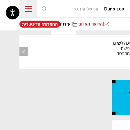
Duns 100
פורטל פיננסי
נפתח בכרטיסייה חדשה
הדואר האדום
ועידות
המהדורה הדיגיטלית
יכה לשלם
כישת
BASE: ההפסד
הרבעוני זינק ל-76