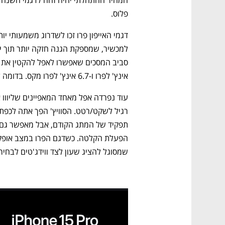
CTech – the
הבית של ההייטק הישראלי
פלוס.
אינץ' לפרו ו-6.7 אינץ' לפרו מקס. בדומה לדגמי הבסיס, גם לדגמי הפרו חיבור USB-C.
שמסוגל להציג שעון לצד ווידג'טים לבח