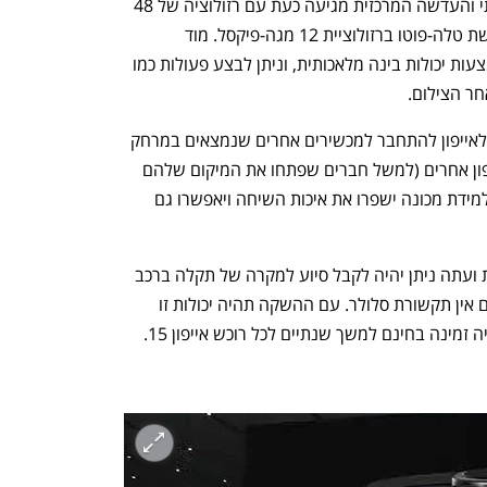
המצלמה הראשית עברה שדרוג משמעותי והעדשה המרכזית מגיעה כעת עם רזולוציה של 48 
מגה-פיקסל, וזום אופטי X2 באמצעות עדשת טלה-פוטו ברזולוציית 12 מגה-פיקסל. מוד 
הפורטרטים עכשיו מופעל אוטומטית באמצעות יכולות בינה מלאכותית, וניתן לבצע פעולות כמו 
חר הצילום.
יכולות תקשורת אלחוטית חדשות יאפשרו לאייפון להתחבר למכשירים אחרים שנמצאים במרחק 
גדול יחסית, או לזהות מיקום של בעלי אייפון אחרים (למשל חברים שפתחו את המיקום שלהם 
ביישום FindMy) לפי כיוון ומרחק. יכולות למידת מכונה ישפרו את איכות השיחה ויאפשרו גם 
יכולת תקשורת החירום הלוויינית מתרחבת ועתה ניתן יהיה לקבל סיוע למקרה של תקלה ברכב 
(כמו פנצ'ר או אזל הדלק) במיקומים שבהם אין תקשורת סלולר. עם ההשקה תהיה יכולות זו 