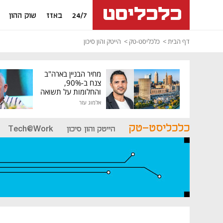
24/7
באזז
שוק ההון
דף הבית
כלכליסט-טק
הייטק והון סיכון
מחיר הבניין בארה"ב
צנח ב-90%,
והחלומות על תשואה
גבוהה התנפצו
אלמוג עזר
כלכליסט-טק
הייטק והון סיכון
Tech@Work