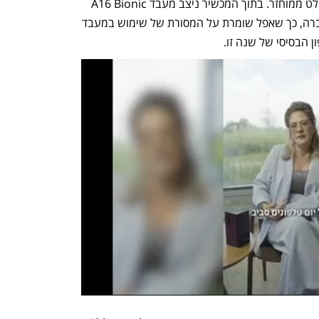
אלומניום ממוחזר, והסוללה ב-100% קובולט ממוחזר. בתוך המכשיר ניצב מעבד A16 Bionic 
 בשנה שעברה, כך שאפל שומרת על המסורת של שימוש במעבד 
 הבסיסי של שנה זו.