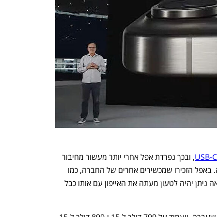
נפתח בכרטיסייה חדשה
נפתח בכרטיסייה חדשה
, ובכך נפרדת אפל אחרי יותר מעשור מחיבור 
הלייטנינג האהוב אך האידיוסינכרוטי שלה. באפל הזכירו שמכשירים אחרים של החברה, כמו 
המקבוקים, כבר מצוידים ב-USB-C וכתוצאה ניתן יהיה לטעון מעתה את האייפון עם אותו כבל 
המחיר ההתחלתי יהיה זהה לדגמי השנה שעברה, ויעמוד על 799 דולר ל-15 ו-899 דולר ל-15 