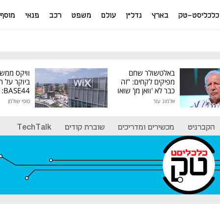
כלכליסט-טק
בארץ
נדל"ן
עולם
משפט
רכב
פנאי
מוסף
באלטשולר שחם
וויקס ממש
מפיקים לקחים: "זה
ביוקר על ר
כבר לא 'וואן מן' שואו
44
של גילעד"
אלמוג עזר
סופי שולמן
מיליון דולר
הקברניט
מכשירים ומדריכים
שוברת קודים
TechTalk