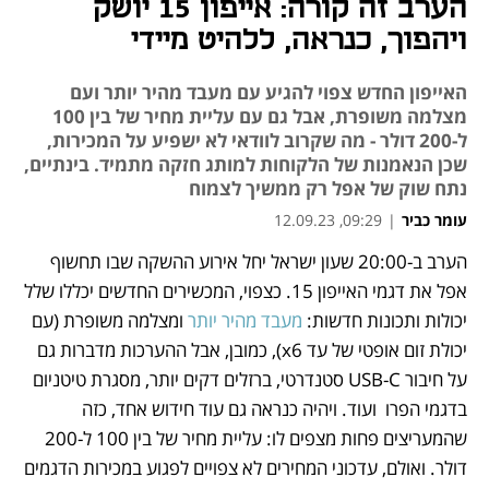
הערב זה קורה: אייפון 15 יושק
ויהפוך, כנראה, ללהיט מיידי
האייפון החדש צפוי להגיע עם מעבד מהיר יותר ועם
מצלמה משופרת, אבל גם עם עליית מחיר של בין 100
ל-200 דולר - מה שקרוב לוודאי לא ישפיע על המכירות,
שכן הנאמנות של הלקוחות למותג חזקה מתמיד. בינתיים,
נתח שוק של אפל רק ממשיך לצמוח
עומר כביר
|
09:29, 12.09.23
הערב ב-20:00 שעון ישראל יחל אירוע ההשקה שבו תחשוף 
נפתח בכרטיסייה חדשה
נפתח בכרטיסייה חדשה
נפתח בכרטיסייה חדשה
אפל את דגמי האייפון 15. כצפוי, המכשירים החדשים יכללו שלל 
יכולות ותכונות חדשות: 
מעבד מהיר יותר 
ומצלמה משופרת (עם 
יכולת זום אופטי של עד x6), כמובן, אבל ההערכות מדברות גם 
על חיבור USB-C סטנדרטי, ברזלים דקים יותר, מסגרת טיטניום 
בדגמי הפרו  ועוד. ויהיה כנראה גם עוד חידוש אחד, כזה 
שהמעריצים פחות מצפים לו: עליית מחיר של בין 100 ל-200 
דולר. ואולם, עדכוני המחירים לא צפויים לפגוע במכירות הדגמים 