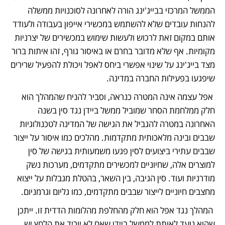
הממשל המרכזי בבייג'ינג הורה לאחרונה לסוכנויות ממשלה 
להנחות עובדים שלא להשתמש במכשירי אייפון בעבודה ולעודד 
אותם במקום זאת לרכוש ולעשות שימוש במכשירים של יצרניות 
מקומיות. אף שלא מדובר בחרם או באיסור גורף, זהו איתות ברור 
מצד בייג'ינג על שינוי אפשרי ביחס לאפל ויכולת להפעיל שרירים 
שיפגעו בפעילות החברה במדינה.
 אפל עצמה אינה המטרה כנראה, וסביר להניח שהמהלך הוא 
חלק ממלחמת הסחר שמוביל ממשל ביידן נגד סין בשנה 
האחרונה במטרה להגביל את הגישה של המדינה לטכנולוגיות 
שבבים ובינה מלאכותית מתקדמות. מהלכים כמו איסור על ייצור 
שבבים עתירי ביצועים לסין פגעו משמעותית בגישה של סין 
למוצרים אלה, שחיוניים למכשירים מתקדמים, מערכות נשק 
מודרניות ועוד. סין הגיבה, בין השאר, בהטלת מגבלות על ייצוא 
מחצבים חיוניים לייצור שבבים מתקדמים, כמו גליום וגרמניום.
 המהלך נגד אפל הוא חלק מהחלפת מהלומות הדדית זו. ייתכן 
שהוא נועד לאותת לממשל ביידן שאם לא יוריד את הלחץ יש 