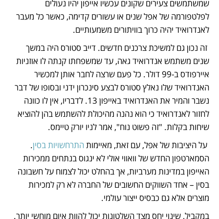
שמשתמשים צעירים שקונים עכשיו אייפון יהיו נעולים 
לפלטפורמה של אפל שנים או עשורים קדימה, כאשר כל מעבר 
לאנדרואיד יהיה כרוך בוויתורים משמעותיים.
 זה נכון גם למשיכת צרכנים חדשים. דייב סטורס היה במשך 
שנים משתמש אנדרואיד גאה, עד שמשפחתו קנתה לו אוזניות 
איירפודס ב-99 דולר. כל פעם שרצה לחבר אותן למכשיר 
האנדרואיד שלו נאלץ סטורס לבצע סינכרון ידני ובסופו של דבר 
נשבר והמיר את האנדרואיד באייפון 13. לדבריו, אין לו כוונה 
לחזור לאנדרואיד כי הוא נהנה מהיכולת להשתמש בהן להוציא 
שיחות בקלות. "זה פשוט נוח", אמר לניו יורק טיימס.
 על היציבות של אפל, עם זאת, מאיימות 
התרחשויות בסין
. 
הסמארטפון החדש של וואווי אולי לא ינגוס בנתחים ממכירות 
האייפון במדינות מערביות, אך בהחלט יכול לצמוח על חשבונה 
בסין – אחד השווקים החשובים של החברה לא רק למכירות 
מוצרים אלא גם כבסיס ייצור עולמי.
במקביל, שינוי יחס מצד השלטונות יכול להוות איום מוחשי יותר. 