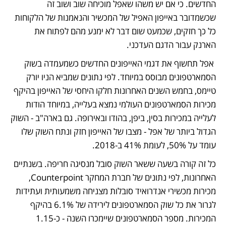
החדשים. כי אם יש משהו שאפל מוכיחה שוב ושוב זה 
שכשמדובר באייפון האפיל של המכשיר והנאמנות של הלקוחות 
כל כך חזקים, שכמעט שום דבר לא ימנע מהם לפתוח את 
הארנק עבור הדגם העדכני.
 אפל תחשוף את דגמי האייפונים החדשים כשמעמדה בשוק 
הסמארטפונים מבוסס במיוחד. לפי נתונים שמביא הניו יורק 
טיימס, בחמש השנים האחרונות חלקו היחסי של האייפון בהיקף 
מכירות הסמארטפונים העולמי נמצא בעלייה, במיוחד הודות 
לעלייה במכירות בסין, ביפן, בהודו ובאירופה. גם בארה"ב - השוק 
הגדול ביותר של אפל - מצבו של האייפון חזק ונתח השוק שלו 
עומד על 50%, לעומת 41% ב-2018.
כל זה קורה בשעה ששאר השוק סובל מנסיגה חריפה. בשנתיים 
האחרונות, לפי נתונים של חברת המחקר Counterpoint, 
מכירות מכשירי אנדרואיד סובלות מצניחה משמעותית ועתידות 
לגרור את כל שוק הסמארטפונים לירידה של 6.1% בהיקף 
המכירות. מספר הסמארטפונים שיימכרו השנה - כ-1.15 