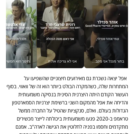
בתור מנכל אני מקבל מאות החלטות ביום, וה- Galaxy Z Fold8 Ultra עוזר לי לחתוך אותן מהר יותר_v
אני לא צריכה את המשרד: רונית שרעבי-חדד מנהלת ארגון של 30000 עובדים מכל מקום_v
חינוך הוא המש
 אפל יצאה נשכרת גם מאירועים חיצוניים שהשפיעו על 
המתחרות שלה, כשהמקרה הבולט ביותר הוא זה של וואווי. בסוף 
העשור הקודם היתה היצרנית הסינית בנסיקה משמעותית 
והדיחה את אפל מהמקום השני ברשימת יצרניות הסמארטפון 
הגדולות בעולם. ואלם, סנקציות שהטיל על החברה ממשל 
טראמפ ב-2020 פגעו משמעותית ביכולתה לייצר מכשירים 
מתקדמים וחסמו בפניה לחלוטין את הגישה לארה"ב. אמנם 