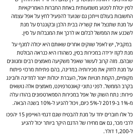
לסין יכולת לפגוע משמעותית באחת החברות האמריקאיות 
החשובות בעולם וייתכן גם שנועד להפעיל לחץ על אפל עצמה 
על מנת שתנצל את קשריה בבית הלבן ובקונגרס על מנת 
לשכנע את הממשל לבלום או לרכך את המגבלות על סין.
 במקביל, יש לאפל שווקים אחרים שאותם היא יכולה למנף על 
מנת לקזז ירידה במכירות בסין, כשהודו היא כנראה הבולטת 
שבהם. מזה קרוב לעשור שאפל משקיעה מאמצים רבים ומגוונים 
על מנת לחזק את מכירותיה במדינה, בהם פתיחת מרכזי פיתוח 
מקומיים, הקמת חנויות אפל, העברת יכולות ייצור למדינה ולובינג 
בקרב הממשל. לפני נתוני קאונטרפוינט, מאמצים אלה נושאים 
פירות: נתח השוק של אפל במכירות הסמארטפונים בהודו עלה 
מ-1% ב-2019 ל-5% כיום, ויכול להגיע ל-10% בשנה הבאה.
כל אלו חוברים יחד על מנת להבטיח שגם דגמי האייפון 15 יהפכו 
לרבי מכר, גם אם מחירו של הדגם היקר ביותר יכול להגיע 
ל-1,200 דולר.