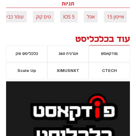
תגיות
אייפון 15
אפל
IOS 5
טים קוק
עומר כביר
עוד בכלכליסט
פודקאסט
אנרגיה 360
כלכליסט טק
Scale Up
XIMUSNXT
CTECH
יסייה חדשה
נפתח בכרטיסייה חדשה