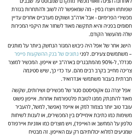
לאחרונה הציגה וואווי מכשיר מתקדם שמבוסס על שבבים 
שפותחו ויוצרו בסין - מה שמאפשר לה לשוב ולהתחרות בגזרת 
מכשירי הפרימיום - אבל ארה"ב ושווקים מערביים אחרים עדיין 
חסומים בפניה והיא תתקשה מאוד לשחזר את היקפי המכירות 
שלה מהעשור הקודם.
 הישג אחר של אפל היה כיבוש המגזר הנחשק ביותר על מותגים 
– משתמשים צעירים. לפני 
נתונים של בנק ההשקעות פייפר
סנדלר, ל-90% מהמתבגרים בארה"ב יש אייפון. המכשיר למוצר 
צריכה מחייב בקרב רבים מהם. עד כדי כך, שיש סטיגמה 
חברתית בעבור משתמשי אנדרואיד.
 אפל יצרה גם אקוסיסטם סגור של מכשירים ושירותים, שקשה 
מאוד להתנתק ממנו לטובת פלטפורמות אחרות. אייפון פשוט 
עובד טוב יותר בצמוד למק או אייפד (אפשר, למשל, להעביר 
משימות כמו כתיבת אימיילים בין המכשירים, או לענות לשיחות 
טלפון על המחשב או האייפד), ויש מוצרים כמו אוזניות איירפודס 
שמגיעים למלוא יכולותיהם רק עם האייפון. זה מבטיח 