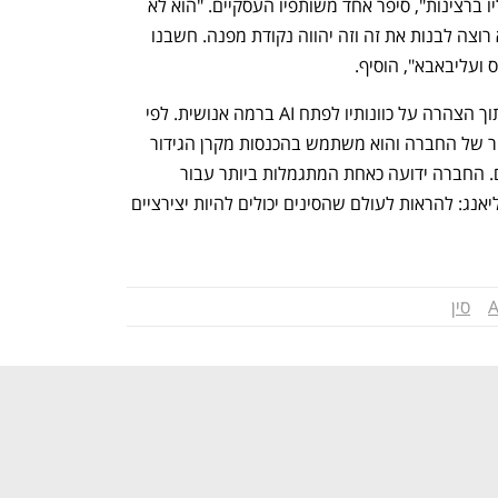
להכשרת המודלים. בכלל לא התייחסנו אליו ברצינות", סיפר אחד משותפיו העסקיים. "הוא לא 
ידע להסביר את החזון שלו, רק אמר שהוא רוצה לבנות את זה וזה יהווה נקודת מפנה. חשבנו 
 ועליבאבא", הוסיף. 
ליאנג השיק רשמית את דיפסיק ב-2023 תוך הצהרה על כוונותיו לפתח AI ברמה אנושית. לפי 
הדיווחים, ליאנג מעורב באופן אישי במחקר של החברה והוא משתמש בהכנסות מקרן הגידור 
שלו כדי לשלם את המככורות של העובדים. החברה ידועה כאחת המתגמלות ביותר עבור 
מהנדסי AI בסין. "הצוות מאמין בחזון של ליאנג: להראות לעולם שהסינים יכולים להיות יצירציים 
A
סין
נפתח בכרטיסייה חדשה
נפתח בכרטיסייה חדשה