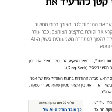
קטן להרעיד את
ל AI חדש שמערער את ההנחות לגבי הצורך בכוח מחשוב
עצום והוצאות גבוהות. המודל שנקרא 1R ופותח בתקציב מצומצם, כבר עורר
סערה בשוקי ההון והראה כי סין יכולה להפוך למתחרה משמעותית בשוק ה-AI
"אחת מפריצות הדרך המדהימות והמרשימות ביותר", כך תיאר משקיע ההון סיכון מארק אנדריסן 
המודל 1R, שיצא בשבוע שעבר, כבר טיפס לראש טבלת ההורדות בחנות האפליקציות של אפל 
ועורר טלטלות במדדי חברות הטכנולוגיה בשוקי ההון, זאת בין השאר מכיוון שהוא מעורר ספקות 
ארה"ב. 
המודל המעודכן תואר כזול יחסית לפיתוח וככזו שדורש 
זול פי 20 ועם אותן תוצאות: 
שבבים פחות מורכבים. במסמך נלווה להשקת המוצר 
כך עובד מודל ה-AI של 