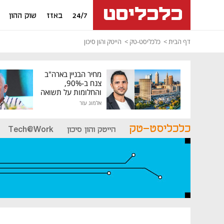
24/7
באזז
שוק ההון
דף הבית
כלכליסט-טק
הייטק והון סיכון
מחיר הבניין בארה"ב
צנח ב-90%,
והחלומות על תשואה
גבוהה התנפצו
אלמוג עזר
כלכליסט-טק
הייטק והון סיכון
Tech@Work