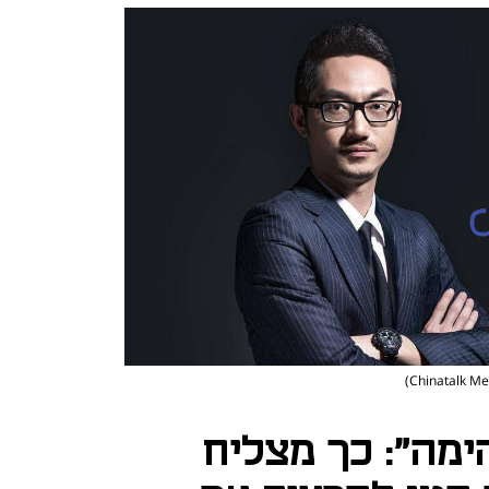
ימה": כך מצליח