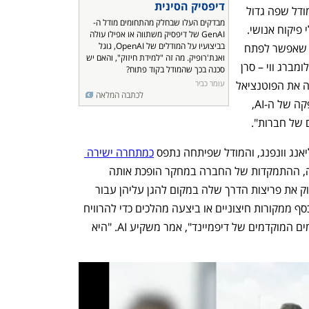
דיפסיק הסינית
הסבירו בחברה כיצד בנו בתקציב מוגבל מודל שפה גדול 
מבדקים העלו שבחלק מהתחומים מודל ה-
שיכול ללמוד ולהשתפר באופן אוטומטי בלי פיקוח אנושי. 
GenAI של דיפסיק משתווה או אפילו עולה 
בביצועיו על המודלים של OpenAI, גוגל 
באמצעות המוצר החדש "דיפסיק הראתה שאפשר לפתח 
ואנת'רופיק. מה זה "למידת חיזוק", והאם יש 
מודלים AI חזקים שעולים פחות", אמר לבלומברג ווי – סרן 
סכנה בכך שהמודל בקוד פתוח?
לינג מ-Union Bancaire Privee. "יש לה את הפוטנציאל 
עומר כביר
לכתבה המלאה
לערער על ההשקעות בכל שרשרת האספקה של ה-AI, 
של חברות". 
אנג וונפנג, והמודל שפיתחה נתפס 
כמתחרה ישירה 
. לפי מומחים בתעשייה, ההתמקדות של החברה במחקר הופכת אותה 
למתחרה מסוכנת מכיוון שהיא מוכנה לחלוק את פריצות הדרך שלה במקום להגן עליהן עבור 
רווחים מסחריים. החברה לא גייסה עדיין כסף ממקורות חיצוניים או ביצעה מהלכים כדי להרוויח 
מהמודלים שלה. "דיפסיק מנוהלת כמו בימים המוקדמים של דיפמיינד", אמר משקיע AI. "היא 