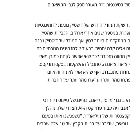
המגמה נירגונן טירצ'ולבם מאלתאיה קפיטול בסינגפור. "זה מעורר ספק לגבי המשאבים 
הנחה רווחת נוספת שמתערערת בעקבות השקת המודל החדש של דיפסיק נוגעת לדומיננטיות 
האמריקאית בתחום, ולכך שסין נתפסה כמפגרת במספר שנים אחרי ארה"ב. הגבלות שהטיל 
הממשל האמריקאי מנעו יבוא של השבבים המתקדמים ביותר לסין, אך המודל של דיפסיק נבנה 
בהתבסס על טכנולוגיית קוד פתוח שהגישה אליה קלה יחסית. "בעוד שלמנהיגים הנוכחיים כמו 
אנבידיה יש אחיזה גדולה בתעשייה, דיפסיק מהווה תזכורת לכך שאי אפשר לקחת כמובן מאליו 
את הדומיננטיות האמריקאית ב-AI", הוסיף צ'ארו צ'אננה, סמנכ"ל ההשקעות בסקסו מרקטס. 
"הופעתה של דיפסיק הסינית מראה כי התחרות מתגברת, ואף שהיא אולי לא מהווה איום 
משמעותי בשלב זה, מתחרים עתידיים יתפתחו מהר יותר ויערערו מהר יותר על החברות 
ההצלחה של דיפסיק הפנתה את תשומת הלב גם למייסד, ליאנג. בפייננשל טיימס דיווחו כי 
ב-2021 הוא החל לרכוש אלפי שבבים של אנבידיה עבור פרוייקט ה-AI הצדדי שלו, מהלך 
שנתפס על ידי רבים בתעשייה כפעולות אקסצנטריות של מיליארדר. "כשפגשנו אותו בפעם 
הראשונה הוא היה בחור חנון עם תסרוקת נוראית, שדיבר על בניית מקבץ של 10 אלף שבבים 