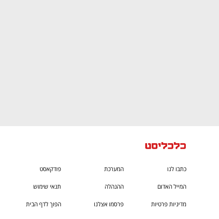
CTech – the
הבית של ההייטק הישראלי
כתבו לנו
המערכת
פודקאסט
המייל האדום
ההנהלה
תנאי שימוש
מדיניות פרטיות
פרסמו אצלנו
הפוך לדף הבית