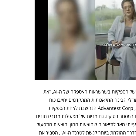
במסחר הבוקר (ב') נרשמו ירידות במניות של הספקיות בשרשראות האספקה של ה-AI, זאת 
מכיוון שהחברה מערערת על ההנחה כי מודלי הבינה המלאכותית המתקדמים יחייבו כוח 
מיחשוב עצום וצריכת אנרגיה מוגברת. כך, Advantest Corp הנחשבת לאחת הספקיות 
המרכזיות של אנבידיה, נפלה ביותר מ-8% במסחר בטוקיו. גם מניות של מפעילות מרכזי נתונים 
נסחרו בירידות. המוצר של דיפסיק "הוא בעייתי מאד לתיאוריה שהוצאות ההון והוצאות התפעול 
הגבוהות מצד חברות בעמק הסיליקון הן הדרך ההולמת ביותר לגשת לטרנד ה-AI", הסביר את 