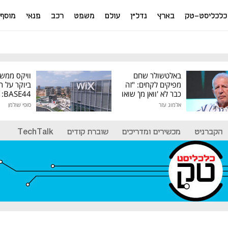
כלכליסט-טק
בארץ
נדל"ן
עולם
משפט
רכב
פנאי
מוסף
באלטשולר שחם
וויקס ממש
מפיקים לקחים: "זה
ביוקר על ר
כבר לא 'וואן מן' שואו
44
של גילעד"
אלמוג עזר
סופי שולמן
מיליון דולר
הקברניט
מכשירים ומדריכים
שוברת קודים
TechTalk