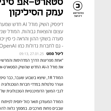
סטארט-אפ סיני 
עמק הסיליקון
כלכליסט
דיגיטל
דיפסיק השיק מוד
- גם לחברות גדולות כמו OpenAI ומטא
ליטל סמט
09:13, 27.01.25
את מודל ה-AI החדש שהשיק הסטארט-אפ הסיני דיפסיק (DeepSeek). 
לגבי המשך הדומיננטיות הטכנולוגית של 