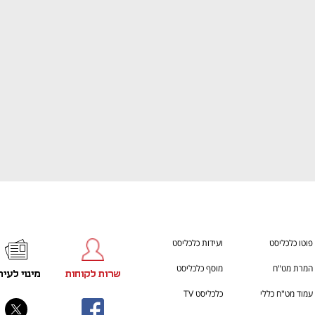
ענף במתח גבוה
מדברים כלכלה, עסקים ומה שב
פוטו כלכליסט
ועידות כלכליסט
המרת מט"ח
מוסף כלכליסט
שרות לקוחות
מינוי לעית
עמוד מט"ח כללי
כלכליסט TV