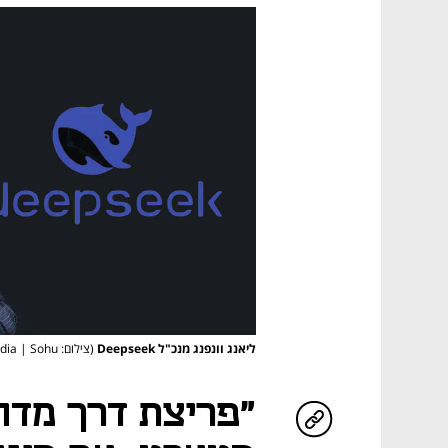
ליאנג וונפנג מנכ"ל Deepseek
(צילום: Chinatalk Media | Sohu)
"פריצת דרך מדה