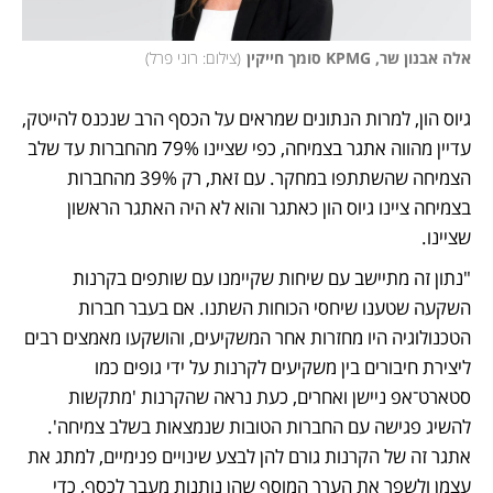
אלה אבנון שר, KPMG סומך חייקין
(
צילום: רוני פרל
)
גיוס הון, למרות הנתונים שמראים על הכסף הרב שנכנס להייטק, 
עדיין מהווה אתגר בצמיחה, כפי שציינו 79% מהחברות עד שלב 
הצמיחה שהשתתפו במחקר. עם זאת, רק 39% מהחברות 
בצמיחה ציינו גיוס הון כאתגר והוא לא היה האתגר הראשון 
שציינו. 
"נתון זה מתיישב עם שיחות שקיימנו עם שותפים בקרנות 
השקעה שטענו שיחסי הכוחות השתנו. אם בעבר חברות 
הטכנולוגיה היו מחזרות אחר המשקיעים, והושקעו מאמצים רבים 
ליצירת חיבורים בין משקיעים לקרנות על ידי גופים כמו 
סטארט־אפ ניישן ואחרים, כעת נראה שהקרנות 'מתקשות 
להשיג פגישה עם החברות הטובות שנמצאות בשלב צמיחה'. 
אתגר זה של הקרנות גורם להן לבצע שינויים פנימיים, למתג את 
עצמן ולשפר את הערך המוסף שהן נותנות מעבר לכסף, כדי 