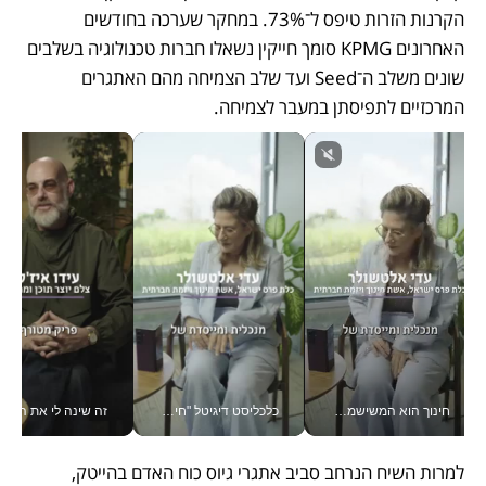
הקרנות הזרות טיפס ל־73%. במחקר שערכה בחודשים 
האחרונים KPMG סומך חייקין נשאלו חברות טכנולוגיה בשלבים 
שונים משלב ה־Seed ועד שלב הצמיחה מהם האתגרים 
המרכזיים לתפיסתן במעבר לצמיחה. 
חינוך הוא המשישמה של החיים שלי - V
כלכליסט דיגיטל "חינוך הוא המשימה של החיים שלי"_v
זה שינה לי את החיים: 
למרות השיח הנרחב סביב אתגרי גיוס כוח האדם בהייטק, 