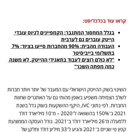
קראו עוד בכלכליסט:
בגלל המחסור המתגבר: הקמפיינים לגיוס עובדי 
הייטק עוברים גם לערבית
העבודה מהבית: 90% מהחברות סייעו בציוד; 7% 
בתשלומי בייביסיטר
"לא כולם רוצים לעבוד בתאגידי ההייטק, לא משנה 
כמה מפתה השכר"
השינוי בשוק ההייטק הישראלי עם המעבר של יותר ויותר חברות 
לשלב הצמיחה משפיע באופן מהותי גם על האתגרים שחוות 
החברות. לפי נתוני IVC, היקף ההשקעות בשוק גדל בשנת 
2021 ב־150% בהשוואה ל־2020 – מ־10 מיליארד דולר 
ללמעלה מ־26 מיליארד דולר ב־2021. גודל העסקה הממוצעת 
קפץ פי שניים ב־2021 והגיע ל־33 מיליון דולר וחלקן של 