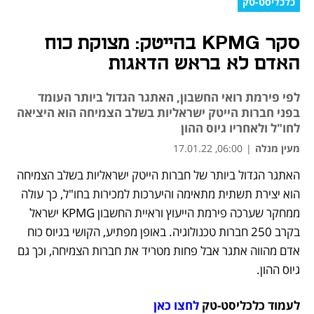
כלכליסט-טק
סקר KPMG בהייטק: מצוקת כוח
האדם לא בראש הדאגות
לפי פירמת רואי החשבון, האתגר הגדול ביותר העומד
בפני חברות הייטק ישראליות בשלב הצמיחה הוא היציאה
לחו"ל ולאחריו גיוס ההון
מעין מנלה
|
06:00, 17.01.22
האתגר הגדול ביותר של חברות הייטק ישראליות בשלב הצמיחה 
נפתח בכרטיסייה חדשה
נפתח בכרטיסייה חדשה
נפתח בכרטיסייה חדשה
הוא יצירת תשתית מתאימה והיערכות למכירות בחו"ל, כך עולה 
ממחקר שערכה פירמת הייעוץ וראיית החשבון KPMG ישראל 
בקרב 250 חברות טכנולוגיה. באופן מפתיע, הקושי בגיוס כוח 
אדם מהווה אתגר אבל פחות מטריד את חברות הצמיחה, וכך גם 
גיוס ההון. 
לעמוד כלכליסט-טק 
לחצו כאן