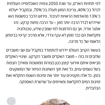
לפי תחזיות האו"ם, עד שנת 2050 צפויה האוכלוסייה העולמית 
לגדול בכ־40%, צריכת המזון תעלה בכ־70%, ובמקביל ייעלמו 
כ־13% מהאדמות הראויות לעיבוד. פירוש הדבר בפשטות הוא 
שיידרש לגדל הרבה יותר מזון – על הרבה פחות קרקע. זהו 
אתגר אדיר, אך גם הזדמנות למי שמבין שידע, טכנולוגיה 
וחקלאות הם כבר מזמן לא ענף צדדי, אלא מרכיב קריטי בביטחון 
הלאומי של כל מדינה.
בעשור הקרוב העולם יידרש להתמודד במקביל עם שני משברים 
שלובים זה בזה – משבר האקלים ומשבר הקרקע. שינויי האקלים 
מביאים איתם אירועי קיצון כגון בצורות ממושכות ומאידך הצפות 
בשל גשמים עזים, כל זאת תוך השתנות הפיזור של המשקעים 
בזמן. כל אלה מקטינים עוד יותר את זמינות השטח החקלאי ואת 
זמינות המים לחקלאות ומאיימים על שרשרת האספקה 
הגלובלית. 