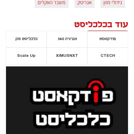
גידולי מזון
אגריטק
משבר האקלים
עוד בכלכליסט
פודקאסט
אנרגיה 360
כלכליסט טק
Scale Up
XIMUSNXT
CTECH
יסייה חדשה
נפתח בכרטיסייה חדשה