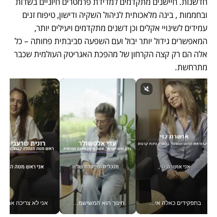
חדשנות. חיישנים מתקדמים למדידת פרמטרים חיוניים בשדות 
ובחממות , בינה מלאכותית לניהול השקיה ודישון, טיפוח זנים 
עמידים לשינויי אקלים וכן דשנים מתקדמים ויעילים יותר, 
המאפשרים גידול יותר יבול ועם השפעה סביבתית פחותה – כל 
אלה הם רק קצה הקרחון של מהפכת האגריטק העולמית שכבר 
מתרחשת. 
בתפקידים כאלה אי אפשר לחכות: אושרת לוי מניעה השקעות ענק מהטלפון_v
חינוך הוא המשישמה של החיים שלי - V
אני לא צריכה את המשרד: