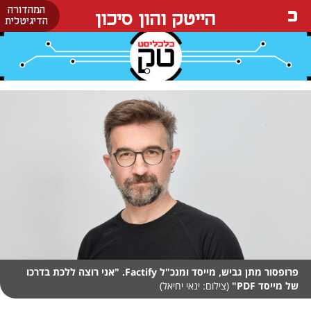
המהדורה
הייטק והון סיכון
הדיגיטלית
פרופסור מתן גביש, מייסד ומנכ"ל Factify. "אני רוצה ללכת בדרכו
של מייסד PDF"
(צילום: ינאי יחיאל)