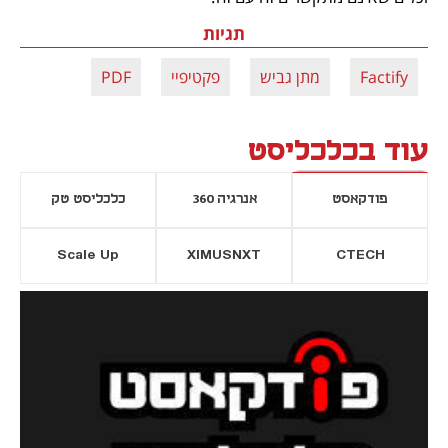
תגיות
Factify
מתן גביש
פקטיפיי
PDF
עוד בכלכליסט
פודקאסט
אנרגיה 360
כלכליסט טק
Scale Up
XIMUSNXT
CTECH
יסייה חדשה
נפתח בכרטיסייה חדשה