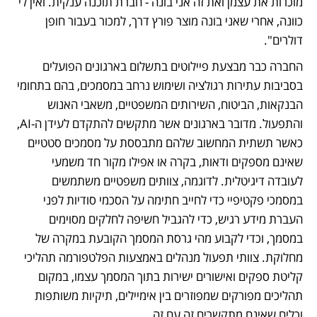
מוכרות את עצמן ואת זה אני בונה - חברת תוכנה ענקית. ואין לי 
כוונה, אחרי שאני בונה מוצר פורץ דרך, למכור בעבור חופן 
דולרים".
החברה כבר מבצעת פיילוטים בתשלום בארגונים הפועלים 
בסביבות עתירות רגולציה ושימוש נרחב במסמכים, בהם בתחומי 
הבנקאות, הביטוח, השירותים המשפטיים, משאבי האנוש 
והתפעול. מדובר בארגונים אשר מתקשים להתקדם לעידן ה-AI, 
כאשר תשתית המחשוב שלהם מתבססת על מסמכים סטטיים 
שאינם מספקים ודאות, בקרה או אפילו מקור חד משמעי 
לעובדה דיגיטלית. לדוגמה, צוותים משפטיים משתמשים 
במסמכי פקטיפיי כדי לחייב חתימה על הסכמי סודיות לפני 
העברת מידע רגיש, כדי להגביל חשיפה לחלקים מסוימים 
במסמך, וכדי לקבוע מהי גרסת המסמך הקובעת במקרה של 
מחלוקת. צוותי תפעול מנהלים באמצעות הפלטפורמה תהליכי 
קליטת ספקים ואישורים ישירות בתוך המסמך עצמו, במקום 
תהליכים מפורקים שמפוזרים בין אימיילים, תיקיות משותפות 
וכלים שאינם מתקשרים זה עם זה.