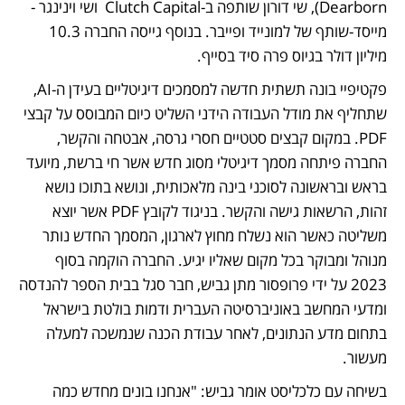
Dearborn), שי דורון שותפה ב-Clutch Capital  ושי וינינגר - 
מייסד-שותף של למונייד ופייבר. בנוסף גייסה החברה 10.3 
מיליון דולר בגיוס פרה סיד בסייף.
פקטיפיי בונה תשתית חדשה למסמכים דיגיטליים בעידן ה-AI, 
שתחליף את מודל העבודה הידני השליט כיום המבוסס על קבצי 
PDF. במקום קבצים סטטיים חסרי גרסה, אבטחה והקשר, 
החברה פיתחה מסמך דיגיטלי מסוג חדש אשר חי ברשת, מיועד 
בראש ובראשונה לסוכני בינה מלאכותית, ונושא בתוכו נושא 
זהות, הרשאות גישה והקשר. בניגוד לקובץ PDF אשר יוצא 
משליטה כאשר הוא נשלח מחוץ לארגון, המסמך החדש נותר 
מנוהל ומבוקר בכל מקום שאליו יגיע. החברה הוקמה בסוף 
2023 על ידי פרופסור מתן גביש, חבר סגל בבית הספר להנדסה 
ומדעי המחשב באוניברסיטה העברית ודמות בולטת בישראל 
בתחום מדע הנתונים, לאחר עבודת הכנה שנמשכה למעלה 
מעשור.
בשיחה עם כלכליסט אומר גביש: "אנחנו בונים מחדש כמה 