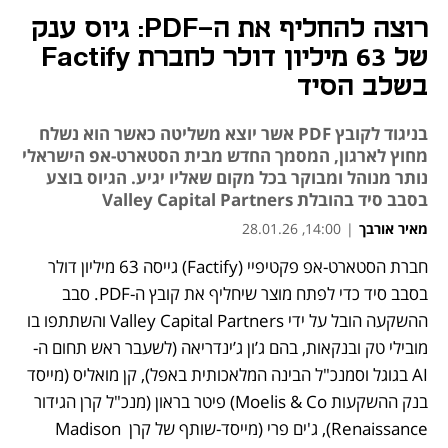
רוצה להחליף את ה-PDF: גיוס ענק
של 63 מיליון דולר לחברת Factify
בשלב הסיד
בניגוד לקובץ PDF אשר יוצא משליטה כאשר הוא נשלח
מחוץ לארגון, המסמך החדש מבית הסטארט-אפ הישראלי
נותר מנוהל ומבוקר בכל מקום שאליו יגיע. הגיוס בוצע
בסבב סיד בהובלת Valley Capital Partners
מאיר אורבך
|
14:00, 28.01.26
חברת הסטארט-אפ פקטיפיי (Factify) גייסה 63 מיליון דולר 
בסבב סיד כדי לפתח מוצר שיחליף את קובץ ה-PDF. סבב 
ההשקעה הובל על ידי Valley Capital Partners והשתתפו בו 
מובילי טק ובנקאות, בהם ג’ון ג’ינדריאה (לשעבר ראש תחום ה-
AI בגוגל וסמנכ"ל הבינה המלאכותית באפל), קן מואליס (מייסד 
בנק ההשקעות Moelis & Co) פיטר בראון (מנכ"ל קרן הגידור 
Renaissance), ג'ים פרי (מייסד-שותף של קרן Madison 