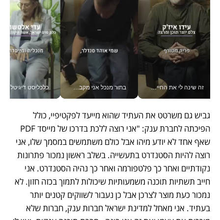
זה שינה לי את החיים: איך עידו איז'ק הופך את הסמארטפון לכלי צילום מקצועי_v
בתור מנכל אני מקבל מאות החלטות ביום, וה- Galaxy Z Fold8 Ultra עוזר לי לחתוך אותן מהר יותר_v
כלכליסט דיגיטל
גביש גם משרטט את העתיד שהוא מייעד לפקטיפיי, כולל 
הפיכתה לחברת ענק: "אני רוצה ללכת בדרכו של מייסד PDF 
שאף אחד לא יודע מיהו אבל כולם משתמשים במסמך שלו, אני 
רוצה להיות הסטנדרט בתעשייה. בשלב ראשון נמכור פתרונות 
נקודתיים ואחר כך פלטפורמה ואחר כך נהיה הסטנדרט. אני 
חייב תשתיות תוכנה משמעותיות שיכולות לתמוך בכזה חזון. לא 
נמכור כעת מוצר לצרכן אבל כן נעבור לשווקים קטנים יותר 
בעתיד. אני מאחל למדינת ישראל חברות ענק, חברות שלא 