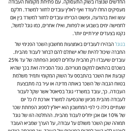
החדשים שנוצרו בשוק התעסוקה. עם פתיחת מקומות העבודה 
מעסיקים החלו לעודד ואף לאלץ עובדים לחזור למשרד. חלקם 
עשו זאת בהודעה, ופשוט הכריחו עובדים לחזור למשרד בין אם 
לחמישה ימים בשבוע או לפחות, ואילו אחרים, כמו גוגל למשל, 
נקטו בצעדים יצירתיים יותר. 
בגוגל
 הבהירו לעובדים באמצעות מחשבון השכר הפנימי של 
החברה שיכול להיות שלא ישתלם להם לבחור לעבוד מהבית. 
עובדים שיעבדו רק מהבית עלולים לספוג הפחתה של עד 25% 
בשכרם בהתאם למקום מגוריהם. גוגל הסבירה זאת בכך שהיא 
קובעת את השכר בהתבסס על השוק המקומי ותמיד משלמת 
בטווח הגבוה של השכר באותה מדינה או עיר בה מתבצעת 
העבודה. כך, עובד במשרדי גוגל בסיאטל אשר שקל לעבור 
לעבודה מהבית מכיוון שהנסיעה למשרד אורכת לו כל יום 
שעתיים גילה כי לפי המחשבון הוא ייאלץ לספוג הפחתת שכר 
של 10% אם אכן יחליט לעבוד מהבית. ההחלטה הזו של גוגל 
תמוהה שכן השכר משולם על עבודה, על הערך שמביא העובד 
לארגון ללא קשר למקום המגורים של העובד, אך מטרתה בוודאי 