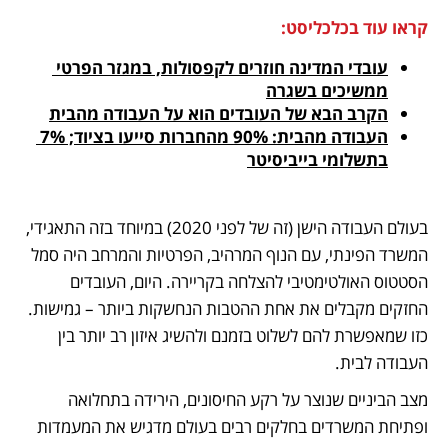
קראו עוד בכלכליסט:
עובדי המדינה חוזרים לקפסולות, במגזר הפרטי 
ממשיכים בשגרה
הקרב הבא של העובדים הוא על העבודה מהבית
העבודה מהבית: 90% מהחברות סייעו בציוד; 7% 
בתשלומי בייביסיטר
בעולם העבודה הישן (זה של לפני 2020) במיוחד בזה התאגידי, 
המשרד הפינתי, עם הנוף המרהיב, הפרטיות והמרחב היה סמל 
הסטטוס האולטימטיבי להצלחה בקריירה. היום, העובדים 
החזקים מקבלים את אחת ההטבות הנחשקות ביותר – גמישות. 
כזו שמאפשרת להם לשלוט בזמנם ולהשיג איזון רב יותר בין 
העבודה לבית. 
מצב הביניים שנוצר על רקע החיסונים, הירידה בתחלואה 
ופתיחת המשרדים בחלקים רבים בעולם מדגיש את המעמדות 