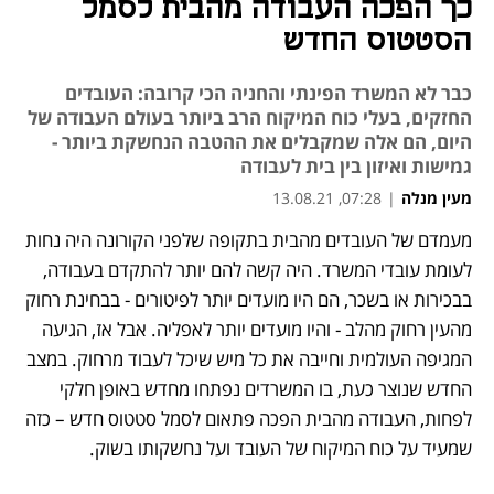
כך הפכה העבודה מהבית לסמל
הסטטוס החדש
כבר לא המשרד הפינתי והחניה הכי קרובה: העובדים
החזקים, בעלי כוח המיקוח הרב ביותר בעולם העבודה של
היום, הם אלה שמקבלים את ההטבה הנחשקת ביותר -
גמישות ואיזון בין בית לעבודה
מעין מנלה
|
07:28, 13.08.21
מעמדם של העובדים מהבית בתקופה שלפני הקורונה היה נחות 
נפתח בכרטיסייה חדשה
נפתח בכרטיסייה חדשה
נפתח בכרטיסייה חדשה
נפתח בכרטיסייה חדשה
נפתח בכרטיסייה חדשה
לעומת עובדי המשרד. היה קשה להם יותר להתקדם בעבודה, 
בבכירות או בשכר, הם היו מועדים יותר לפיטורים - בבחינת רחוק 
מהעין רחוק מהלב - והיו מועדים יותר לאפליה. אבל אז, הגיעה 
המגיפה העולמית וחייבה את כל מיש שיכל לעבוד מרחוק. במצב 
החדש שנוצר כעת, בו המשרדים נפתחו מחדש באופן חלקי 
לפחות, העבודה מהבית הפכה פתאום לסמל סטטוס חדש – כזה 
שמעיד על כוח המיקוח של העובד ועל נחשקותו בשוק. 