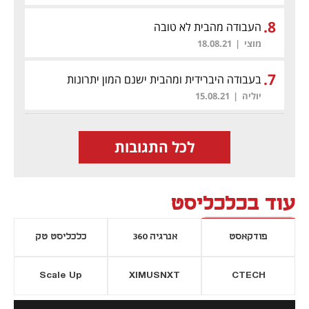
.
8
העבודה מהבית לא טובה
מוצי
|
18.08.21
.
7
בעבודה היברידית ומהבית ישנם המון יתרונות
יוליה
|
15.08.21
לכל התגובות
עוד בכלכליסט
פודקאסט
אנרגיה 360
כלכליסט טק
Scale Up
XIMUSNXT
CTECH
יסייה חדשה
נפתח בכרטיסייה חדשה