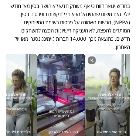
בחודש ינואר דווח כי אף משחק חדש לא הושק בסין מאז חודש 
יולי. זאת משום שהמינהל הלאומי לתקשורת ופרסום בסין 
(NPPA), הרשות האמונה על פרסום רשימת המשחקים 
המותרים להפצה, לא העניקה רישיונות הפצה למשחקים 
חדשים. כתוצאה מכך, 14,000 חברות גיימינג נסגרו מאז יולי 
האחרון.
חינוך הוא המשישמה של החיים שלי - V
טכנולוגיה זה לא רק בהייטק: גם תעשיית המזון הישראלית מאמצת כלי AI, אוטומציה וניתוח דאטה בזמן אמת
כלכליסט דיגיטל