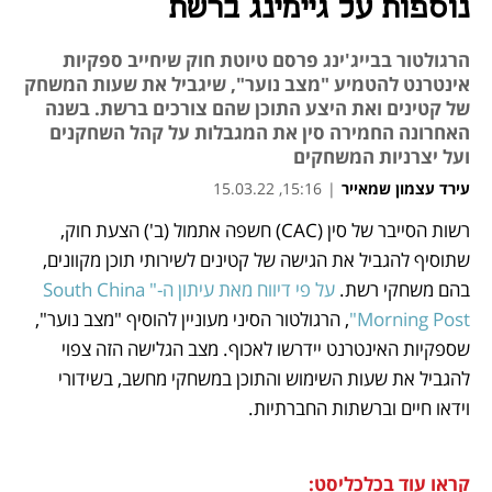
נוספות על גיימינג ברשת
הרגולטור בבייג'ינג פרסם טיוטת חוק שיחייב ספקיות
אינטרנט להטמיע "מצב נוער", שיגביל את שעות המשחק
של קטינים ואת היצע התוכן שהם צורכים ברשת. בשנה
האחרונה החמירה סין את המגבלות על קהל השחקנים
ועל יצרניות המשחקים
עירד עצמון שמאייר
|
15:16, 15.03.22
רשות הסייבר של סין (CAC) חשפה אתמול (ב') הצעת חוק, 
נפתח בכרטיסייה חדשה
נפתח בכרטיסייה חדשה
נפתח בכרטיסייה חדשה
נפתח בכרטיסייה חדשה
שתוסיף להגביל את הגישה של קטינים לשירותי תוכן מקוונים, 
בהם משחקי רשת. 
על פי דיווח מאת עיתון ה-"South China 
Morning Post"
, הרגולטור הסיני מעוניין להוסיף "מצב נוער", 
שספקיות האינטרנט יידרשו לאכוף. מצב הגלישה הזה צפוי 
להגביל את שעות השימוש והתוכן במשחקי מחשב, בשידורי 
וידאו חיים וברשתות החברתיות.
קראו עוד בכלכליסט: