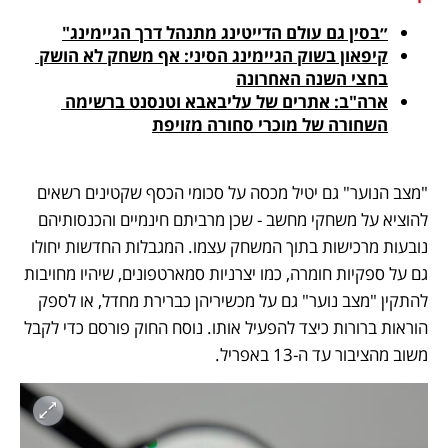
״בסין גם עולם הדייטינג מתנהל דרך הגיימינג"
קיפאון בשוק הגיימינג הסיני: אף משחק לא הושק 
בחצי השנה האחרונה
ארה"ב: אתרים של עליבאבא וטנסנט ברשימה 
השחורה של מוכרי סחורה מזויפת
"מצב הנוער" גם יטיל מכסה על סכומי הכסף שקטינים רשאים 
להוציא על משחקי מחשב - שכן מרביתם חינמיים והכנסותיהם 
נובעות מרכישות בתוך המשחק עצמו. המגבלות החדשות יחולו 
גם על ספקיות חומרה, כמו יצרניות סמארטפונים, שיהיו מחויבות 
להתקין "מצב נוער" גם על מכשיריהן כברירת מחדל, או לספק 
הוראות ברורות כיצד להפעיל אותו. נוסח החוק פורסם כדי לקבל 
משוב מהציבור עד ה-13 באפריל.