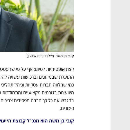
CTech – the
הבית של ההייטק הישראלי
קובי בן משה
(
צילום: פזית אסולין
)
סיכונים.
קובי בן משה הוא מנכ"ל קבוצת הייעוץ והניהול AVIV AMCG