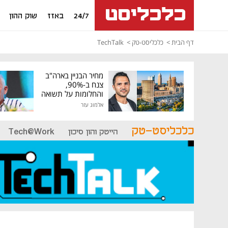
24/7
באזז
שוק ההון
דף הבית
כלכליסט-טק
TechTalk
מחיר הבניין בארה"ב
צנח ב-90%,
והחלומות על תשואה
גבוהה התנפצו
אלמוג עזר
כלכליסט-טק
הייטק והון סיכון
Tech@Work