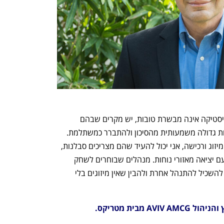
ענף במתח גבוה
מדברים כלכלה, עסקים ומה שב
קצת אופטימיות לסיום: אף על פי שהסטטיסטיקה אינה מבשרת טובות, יש מקרים שבהם 
התועלת שבמיזוגים וברכישות עשויה להיות גדולה משמעותית מהסיכון ולהתברר כמשתלמת. 
כמי שמלווה חברות עסקיות וניהל תהליכי מיזוג ורכישה, אני יכול להעיד שהם מצריכים סבלנות, 
היוועצות בגורמים מקצועיים והתמודדות עם יציאה מאזורי נוחות. מנהלים שבוחרים לשחק 
במגרש עם כל כך הרבה מפסידים צריכים להשכיל להתנהל אחרת ולהבין שאין מיזוגים בלי 
 מבית מטריקס.