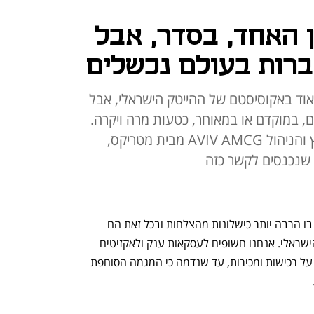
ן האחד, בסדר, אבל
אוד באקוסיסטם של ההייטק הישראלי, אבל
, במוקדם או במאוחר, כטעות מרה ויקרה.
קובי מן משה, מנכ"ל קבוצת הייעוץ והניהול AVIV AMCG מבית מטריקס,
 שנכנסים לקשר כזה
מיזוגים ורכישות הם מגרש משחקים שיש בו הרבה יותר כישלונות מהצלחות ובכל זאת הם 
אסטרטגיה פופולרית ורווחת מאוד בשוק הישראלי. אנחנו חשופים לעסקאות ענק ולאקזיטים 
מעוררי קנאה בתקשורת, ולשיח עסקי ער על רכישות ומכירות, עד שנדמה כי המגמה הסוחפת 