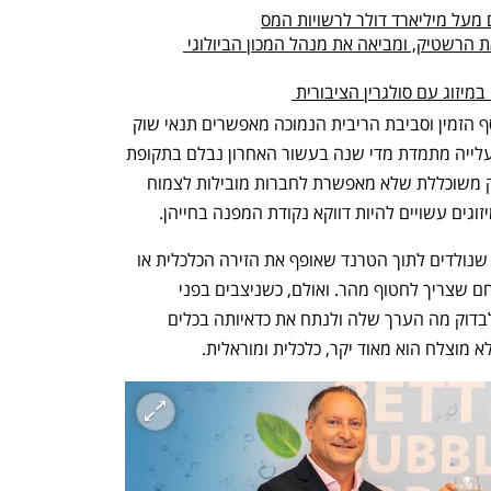
מעל מיליארד דולר לרשויות המס
כדי להציל את המיזוג: סנט-טק מזיזה את הרשטיק, ומביאה את מנהל המכון הביולוגי 
מיזוג עם סולגרין הציבורית 
על פניו, זו אכן ההזדמנות המושלמת: הכסף הזמין וסביבת הריבית הנמוכה מאפשרים תנאי שוק 
ייחודיים. שוק המיזוגים והרכישות שהציג עלייה מתמדת מדי שנה בעשור האחרון נבלם בתקופת 
הקורונה ומחפש להתאושש, ובכלכלת שוק משוכללת שלא מאפשרת לחברות מובילות לצמוח 
גים עשויים להיות דווקא נקודת המפנה בחייהן.
התוצאה של כל אלה היא מיזוגים ורכישות שנולדים לתוך הטרנד שאופף את הזירה הכלכלית או 
מתוך אופורטוניזם - הזדמנות בעלת אופי חם שצריך לחטוף מהר. ואולם, כשניצבים בפני 
הזדמנות עסקית, בראש ובראשונה צריך לבדוק מה הערך שלה ולנתח את כדאיותה בכלים 
א מוצלח הוא מאוד יקר, כלכלית ומוראלית.