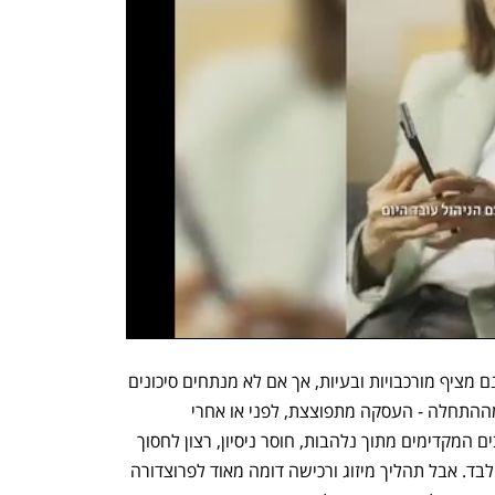
מנהלים חייבים להבין שגידור סיכונים אמנם מציף מורכבויות ובעיות, אך אם לא מנתחים סיכונים 
ולא מגיעים להסכמות מסחריות מדויקות מההתחלה - העסקה מתפוצצת, לפני או אחרי 
החתימה. חברות רבות מוותרות על השלבים המקדימים מתוך נלהבות, חוסר ניסיון, רצון לחסוך 
בהוצאות או במחשבה שהן כבר תצלחנה לבד. אבל תהליך מיזוג ורכישה דומה מאוד לפרוצדורה 