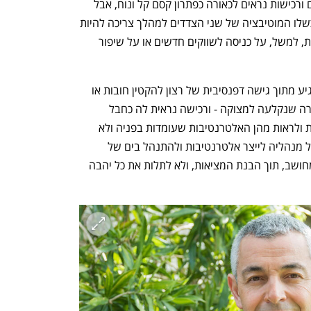
השוק ועל היכולת לספוג מהלומות. מיזוגים ורכישות נראים לכאורה כפתרון קסם קל ונוח, אבל 
כדי שהוא יצליח היכן שעסקאות אחרות נכשלו המוטיבציה של שני הצדדים למהלך צריכה להיות 
חיובית ומצמיחה. היא יכולה להיות מבוססת, למשל, על כניסה לשווקים חדשים או על שיפור 
ההחלטה על מיזוג בהחלט לא אמורה להגיע מתוך גישה דפנסיבית של רצון להקטין חובות או 
להתמודד עם אתגרים ניהוליים. אפילו חברה שנקלעה למצוקה - ורכישה נראית לה כחבל 
ההצלה היחיד - צריכה לחפש עוד פתרונות ולראות מהן האלטרנטיבות שעומדות בפניה ולא 
למהר להצהיר שהיא עומדת על המדף. על מנהליה לייצר אלטרנטיבות ולהתנהל בים של 
אפשרויות כדי לקבל החלטות באופן נקי ומחושב, תוך הבנת המציאות, ולא לתלות את כל יהבה 
נפתח בכרטיסייה חדשה
נפתח בכרטיסייה חדשה