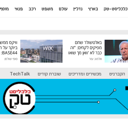
כלכליסט-טק
בארץ
נדל"ן
עולם
משפט
רכב
פנאי
מוסף
באלטשולר שחם
וויקס ממש
מפיקים לקחים: "זה
ביוקר על ר
כבר לא 'וואן מן' שואו
44
של גילעד"
אלמוג עזר
סופי שולמן
מיליון דולר
הקברניט
מכשירים ומדריכים
שוברת קודים
TechTalk