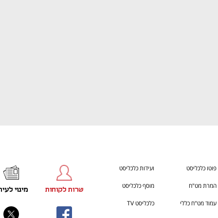
ענף במתח גבוה
מדברים כלכלה, עסקים ומה שב
פוטו כלכליסט
ועידות כלכליסט
המרת מט"ח
מוסף כלכליסט
שרות לקוחות
מינוי לעית
עמוד מט"ח כללי
כלכליסט TV