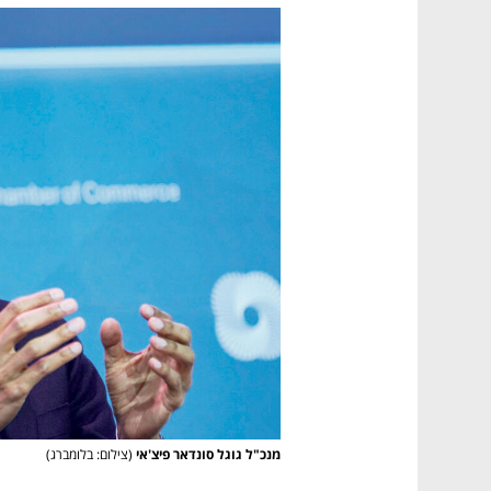
מנכ"ל גוגל סונדאר פיצ'אי
(צילום: בלומברג)