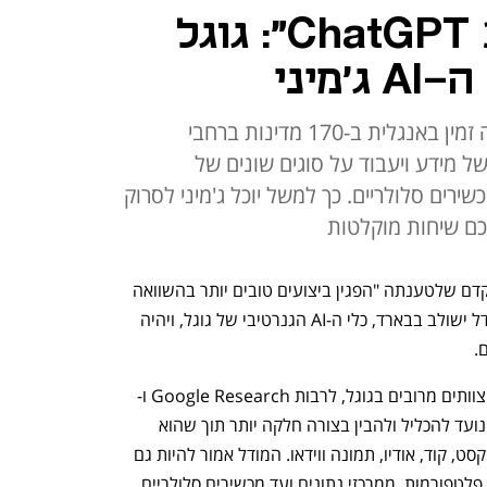
"יותר טוב מ-ChatGPT 3.5": גוגל
מיני
המודל ישולב בבארד של גוגל ויהיה זמין באנגלית ב-170 מדינות ברחבי
ל מידע ויעבוד על סוגים שונים של
ירים סלולריים. כך למשל יוכל ג'מיני לסרוק
כם שיחות מוקלטות
גוגל משיקה את "ג'מיני" - מודל שפה מתקדם שלטענתה "הפגין ביצועים טובים יותר בהשוואה 
ל-GPT 3.5" של המתחרה OpenAI. המודל ישולב בבארד, כלי ה-AI הגנרטיבי של גוגל, ויהיה 
ג'מיני (Gemini) הוא פרויקט משותף של צוותים מרובים בגוגל, לרבות Google Research ו-
DeepMind. לפי הודעת החברה, המודל נועד להכליל ולהבין בצורה חלקה יותר תוך שהוא 
פועל ומשלב סוגים שונים של מידע כמו טקסט, קוד, אודיו, תמונה ווידאו. המודל אמור להיות גם 
פלטפורמות, ממרכזי נתונים ועד מכשירים סלולריים. 