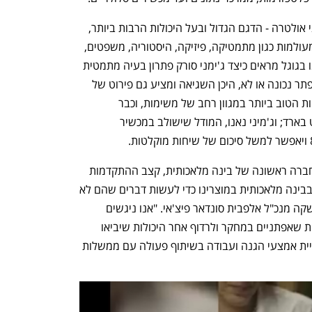
המודל מגיע בשלוש גרסאות שונות: ג'מיני אולטרה - הדגם הגדול ובעל היכולות הרבות ביותר, 
שמסוגל לענות על שאלות ופתרון בעיות מעולמות כגון מתמטיקה, פיזיקה, היסטוריה, משפטים, 
רפואה ואתיקה. כך למשל במצגת שפרסמו בגוגל מראים כיצד ג'ימני סורק פתרון בעיה מתמטית 
שנעשה על ידי אדם ובכתב ידו מזהה אם פתר נכונה או לא, היכן השגיאה ומציע גם פירוט של 
הכשל וכיצד לתקנו; ג'מיני פרו, שצפוי להיות הטוב ביותר במגוון רחב של משימות, וכבר 
מההשקה המדוברת ישדרג את הצ'אטבוט בארד; וג'מיני נאנו, המודל שישולב במכשיר 
"כמעט שמונה שנים לתוך המסע שלנו כחברה ראשונה של בינה מלאכותית, קצב ההתקדמות 
רק מואץ: מיליוני אנשים משתמשים כעת בבינה מלאכותית במוצרינו כדי לעשות דברים שהם לא 
היו יכולים אפילו לפני שנה", אמר עם ההשקה מנכ"ל אלפבית סונדאר פיצ'אי. "אנו ניגשים 
לעבודה זו באומץ ובאחריות. זה אומר להיות שאפתניים במחקר ולרדוף אחר היכולות שיביאו 
יתרונות עצומים לאנשים ולחברה, תוך בניית אמצעי הגנה ועבודה בשיתוף פעולה עם ממשלות 