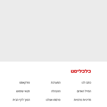
CTech – the
הבית של ההייטק הישראלי
כתבו לנו
המערכת
פודקאסט
המייל האדום
ההנהלה
תנאי שימוש
מדיניות פרטיות
פרסמו אצלנו
הפוך לדף הבית