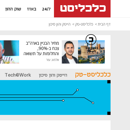
24/7
באזז
שוק ההון
דף הבית
כלכליסט-טק
הייטק והון סיכון
מחיר הבניין בארה"ב
צנח ב-90%,
כלכליסט
דיגיטל
והחלומות על תשואה
גבוהה התנפצו
אלמוג עזר
כלכליסט-טק
הייטק והון סיכון
Tech@Work