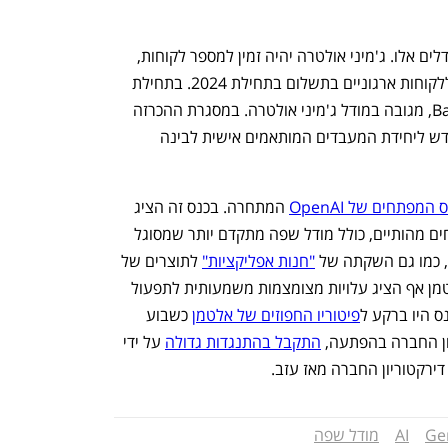
מפתחים יוכלו גם הם לבנות באמצעות מודלים אלו. ג'מיני אולטרה יהיה זמין למספר לקוחות, 
מפתחים ושותפים, טרם גוגל תשיק אותו ללקוחות ארגוניים בתשלום בתחילת 2024. בתחילת 
השנה גוגל אף תשיק את Bard Advanced, מגובה במודל ג'מיני אולטרה. במסגרת ההכרזה 
הודיעה גוגל על Cloud TPU v5p, דור חדש ליחידת המעבדים המותאמים אישית לבינה 
 המפתחים של OpenAI
 המתחרה. בכנס זה הציג 
מנכ"ל החברה סם אלטמן שורה של פיתוחים מהותיים, כולל מודל שפה מתקדם יותר שמסוגל 
, כמו גם השקתה של 
"חנות אפליקציות"
 לתוצרים של 
בינה מלאכותית גנרטיבית. באותו כנס אלטמן אף הציג עלויות מצומצמות משמעותית לתפעול 
ס היו ברקע ל
פיטוריו החפוזים של אלטמן
 כשבוע 
ון החברה בהפתעה, 
התקבל בהתנגדות גדולה
 על ידי 
דירקטוריון החברה מאז עזב.
Ge
AI
מודל שפה