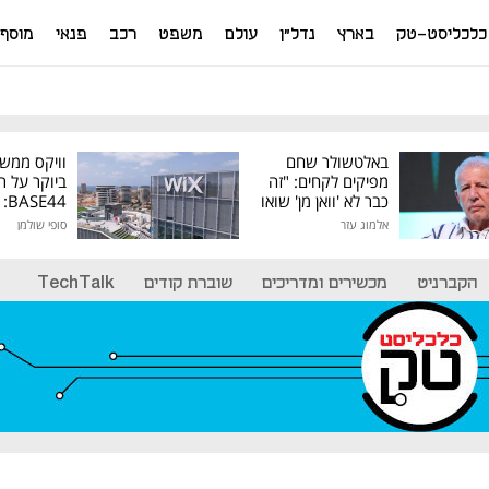
כלכליסט-טק
בארץ
נדל"ן
עולם
משפט
רכב
פנאי
מוסף
באלטשולר שחם
וויקס ממש
מפיקים לקחים: "זה
ביוקר על ר
כבר לא 'וואן מן' שואו
44
של גילעד"
אלמוג עזר
סופי שולמן
מיליון דולר
הקברניט
מכשירים ומדריכים
שוברת קודים
TechTalk