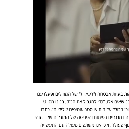
בחברה הדגישו כי הם פועלים לאבחן ולזהות בעיות אבטחה ו"רעילות" של המודלים ופעלו עם 
מומחים חיצוניים כדי לבחון את המודלים בנושאים אלו. "כדי להגביל את הנזק, בנינו מסווגי 
בטיחות ייעודיים כדי לזהות, לתייג ולמיין תוכן הכולל אלימות או סטריאוטיפים שליליים", כתבו 
בהודעה והוסיפו: "אחריות ובטיחות תמיד יהיו מרכזיים בפיתוח והפריסה של המודלים שלנו. זוהי 
מחויבות ארוכת טווח הדורשת בנייה בשיתוף פעולה, ולכן אנו משתפים פעולה עם התעשייה 