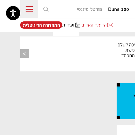
Duns 100
פורטל פיננסי
נפתח בכרטיסייה חדשה
הדואר האדום
ועידות
המהדורה הדיגיטלית
יכה לשלם
כישת
BASE: ההפסד
הרבעוני זינק ל-76