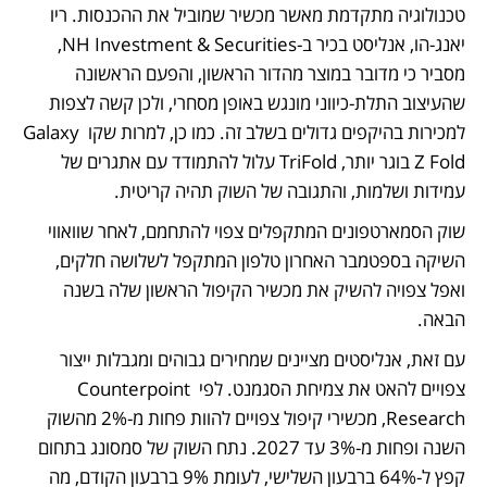
טכנולוגיה מתקדמת מאשר מכשיר שמוביל את ההכנסות. ריו 
יאנג-הו, אנליסט בכיר ב-NH Investment & Securities, 
מסביר כי מדובר במוצר מהדור הראשון, והפעם הראשונה 
שהעיצוב התלת-כיווני מונגש באופן מסחרי, ולכן קשה לצפות 
למכירות בהיקפים גדולים בשלב זה. כמו כן, למרות שקו Galaxy 
Z Fold בוגר יותר, TriFold עלול להתמודד עם אתגרים של 
עמידות ושלמות, והתגובה של השוק תהיה קריטית.
שוק הסמארטפונים המתקפלים צפוי להתחמם, לאחר שוואווי 
השיקה בספטמבר האחרון טלפון המתקפל לשלושה חלקים, 
ואפל צפויה להשיק את מכשיר הקיפול הראשון שלה בשנה 
הבאה. 
עם זאת, אנליסטים מציינים שמחירים גבוהים ומגבלות ייצור 
צפויים להאט את צמיחת הסגמנט. לפי Counterpoint 
Research, מכשירי קיפול צפויים להוות פחות מ-2% מהשוק 
השנה ופחות מ-3% עד 2027. נתח השוק של סמסונג בתחום 
קפץ ל-64% ברבעון השלישי, לעומת 9% ברבעון הקודם, מה 