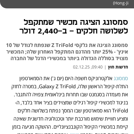
Hong-Ji)
סמסונג הציגה מכשיר שמתקפל
לשלושה חלקים - ב-2,440 דולר
סמסונג הציגה את גלקסי Z TriFold שנפתח לגודל של 10
אינץ' - 25% יותר מהדגם המתקפל האחרון שלה; המכשיר
מצויד בסוללה הגדולה ביותר במכשירי הדגל של החברה
חדשות חוץ
|
09:40, 02.12.25
סמסונג 
אלקטרוניקס חשפה היום (יום ג') את הסמארטפון 
נפתח בכרטיסייה חדשה
נפתח בכרטיסייה חדשה
התלת-קיפול הראשון שלה, Galaxy Z TriFold, במטרה לחזק 
את מעמדה בסגמנט שבו תחרות בינלאומית צפויה להתגבר. 
בניגוד למכשירי קיפול רגילים שמצוידים בציר אחד בלבד, ה-
TriFold הוא סמארטפון שבו המסך נפתח בשלושה חלקים 
ומציע חוויית שימוש מורכבת יותר וטכנולוגיה חדשנית שאינה 
קיימת במכשירי הקיפול הקונבנציונליים. ההשקה מגיעה בזמן 