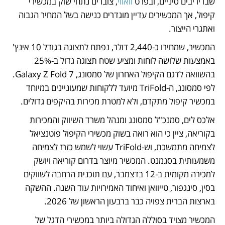
שבו יריבים סיניים, ובפרט
 וואווי
, צוברים נתחי שוק במכשירי 
קיפול, אך המכשירים עדיין מוגדרים כנישה בשל המחיר הגבוה 
ואתגרי הייצור.
המכשיר, שמחירו כ-2,440 דולר, נפתח לתצוגה בגודל 10 אינץ' 
באמצעות שלושה לוחות ומציע שטח תצוגה גדול ב-25% 
בהשוואה לדגם הקיפול האחרון של סמסונג, Galaxy Z Fold 7. 
לפי סמסונג, ה-TriFold מיועד ללקוחות שמעוניינים במיוחד 
במכשיר קיפול מתקדם, ולא למטרת מכירות בהיקפים גדולים.
אלכס לים, סמנכ"ל סמסונג ומנהל משרד השיווק והמכירות 
בקוריאה, ציין כי הוא רואה בשוק מכשירי הקיפול פוטנציאל 
לצמיחה מתמשכת, וש-TriFold עשוי לשמש כזרז לצמיחה 
משמעותית בסגמנט. המכשיר מיוצר בדרום קוריאה ויושק 
למכירה מקומית ב-12 בדצמבר, עם תוכנית הרחבה לשווקים 
בסין, סינגפור, טייוואן ואיחוד האמירויות עוד השנה. ההשקה 
בארצות הברית צפויה כבר ברבעון הראשון של 2026.
המכשיר מצויד בסוללה הגדולה ביותר במכשירי הדגל של 