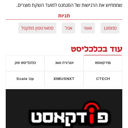
שממחיש את הרגישות של הסגמנט למועד השקת מוצרים.
תגיות
סמסונג
וואווי
אפל
סמארטפון מתקפל
עוד בכלכליסט
פודקאסט
אנרגיה 360
כלכליסט טק
Scale Up
XIMUSNXT
CTECH
יסייה חדשה
נפתח בכרטיסייה חדשה