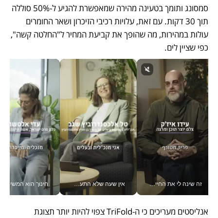
סמסונג ותומך בטעינה מהירה שמאפשרת להגיע ל-50% סוללה 
תוך 30 דקות. עם זאת, עלויות רכיבי הזיכרון ושאר החומרים 
עולות במהירות, מה שהופך את קביעת המחיר ל"החלטה קשה", 
כפי שציין לים.
זה שינה לי את החיים: איך עידו איז'ק הופך את הסמארטפון לכלי צילום מקצועי_v
אין שעה שלא התעסקתי במשבר - טל אלכסנדרוביץ’ שגב מנהלת משברים תקשורתיים מכל מקום עם ה- Galaxy Z Fold8 Ultra שלה_v
חינוך הוא המש
אנליסטים מעריכים כי ה-TriFold צפוי להיות יותר תצוגת 